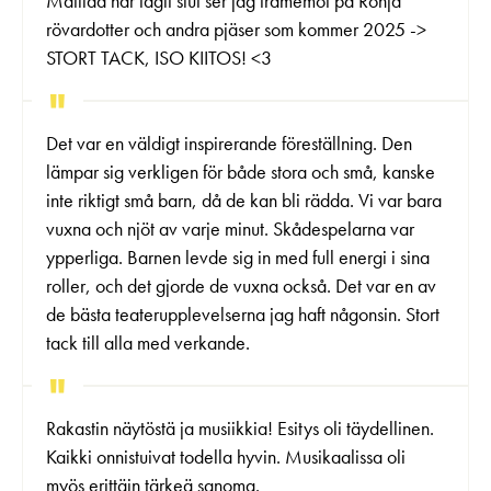
Matilda har tagit slut ser jag framemot på Ronja
rövardotter och andra pjäser som kommer 2025 ->
STORT TACK, ISO KIITOS! <3
Det var en väldigt inspirerande föreställning. Den
lämpar sig verkligen för både stora och små, kanske
inte riktigt små barn, då de kan bli rädda. Vi var bara
vuxna och njöt av varje minut. Skådespelarna var
ypperliga. Barnen levde sig in med full energi i sina
roller, och det gjorde de vuxna också. Det var en av
de bästa teaterupplevelserna jag haft någonsin. Stort
tack till alla med verkande.
Rakastin näytöstä ja musiikkia! Esitys oli täydellinen.
Kaikki onnistuivat todella hyvin. Musikaalissa oli
myös erittäin tärkeä sanoma.