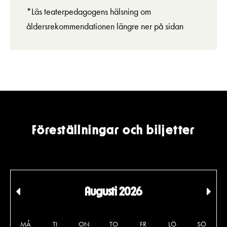
*Läs teaterpedagogens hälsning om
åldersrekommendationen längre ner på sidan
Föreställningar och biljetter
Augusti 2026
Tidigare
Föl
månad
må
MÅ
TI
ON
TO
FR
LÖ
SÖ