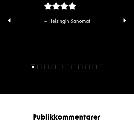
Föregående
Näs
– Helsingin Sanomat
bild
bild
Publikkommentarer