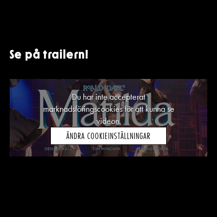
Se på trailern!
Du har inte accepterat
marknadsföringscookies för att kunna se
videon.
ÄNDRA COOKIEINSTÄLLNINGAR