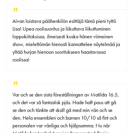
Aivan loistava päähenkilön esittäjä tämä pieni tyttö
Lisa! Upea roolisuoritus ja liikuttava liikuttuminen
loppukiitoksissa, ilmeisesti koska hänen viimeinen
show, mielettömän hienosti kannattelee näytelmää ja
yltää hurjan hienoon suoritukseen haastavassa
roolissa!
Var och se den sista föreställningen av Matilda 16.5,
och det var så fantastisk pjäs. Hade haft paus att gå
se den och tänkte att skall gå med min vän och se
den. Hela ensemblen och barnen 10/10 så fint och
personalen var vänliga och hjälpsamma. Nu när