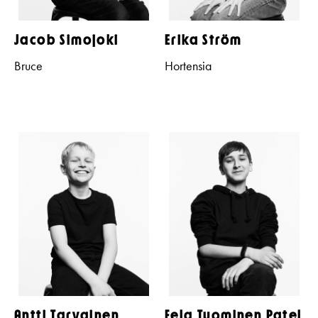
Jacob Simojoki
Erika Ström
Bruce
Hortensia
Antti Tarvainen
Fela Tuominen Patel