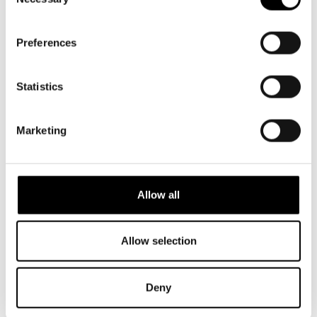
Selection
Preferences
Alexandra
Lillian Bui
Borgström
Matilda
Matilda
Statistics
Marketing
Allow all
Allow selection
Deny