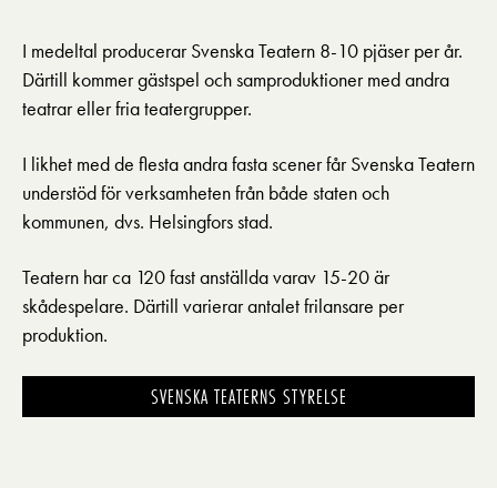
I medeltal producerar Svenska Teatern 8-10 pjäser per år.
Därtill kommer gästspel och samproduktioner med andra
teatrar eller fria teatergrupper.
I likhet med de flesta andra fasta scener får Svenska Teatern
understöd för verksamheten från både staten och
kommunen, dvs. Helsingfors stad.
Teatern har ca 120 fast anställda varav 15-20 är
skådespelare. Därtill varierar antalet frilansare per
produktion.
SVENSKA TEATERNS STYRELSE