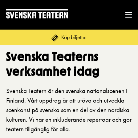
Köp biljetter
Svenska Teatern
s
Suomi
Svenska
English
verksamhet idag
REPERTOAR & BILJETTER
Repertoar
Svenska Teatern är den svenska nationalscenen i
DITT BESÖK
Finland. Vårt uppdrag är att utöva och utveckla
Kalender
Mat & dryck
scenkonst på svenska som en del av den nordiska
Kundtjänst
GRUPPER & FÖRETAG
kulturen. Vi har en inkluderande repertoar och gör
Publikarbete
Grupper & teaterombud
teatern tillgänglig för alla.
Biljetter
Textning
OM SVENSKA TEATERN