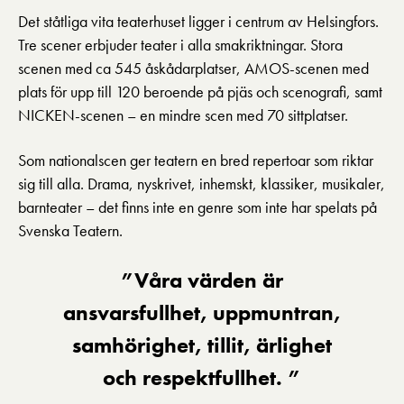
Pedagognätverk & skolgrupper
Unga
Det ståtliga vita teaterhuset ligger i centrum av Helsingfors.
Aktuellt
Tillgänglighet
Tre scener erbjuder teater i alla smakriktningar. Stora
Företag
LOGGA IN
Presentkort
Teaterns verksamhet
scenen med ca 545 åskådarplatser, AMOS-scenen med
Frågor & svar
Guidning
plats för upp till 120 beroende på pjäs och scenografi, samt
Ensemble
NICKEN-scenen – en mindre scen med 70 sittplatser.
Platskarta
Historia
Som nationalscen ger teatern en bred repertoar som riktar
sig till alla. Drama, nyskrivet, inhemskt, klassiker, musikaler,
Kontaktuppgifter
barnteater – det finns inte en genre som inte har spelats på
Svenska Teatern.
Press
Jobba hos oss
Våra värden är
ansvarsfullhet, uppmuntran,
Nyhetsbrev
samhörighet, tillit, ärlighet
Svenska Teatern Live
och respektfullhet.