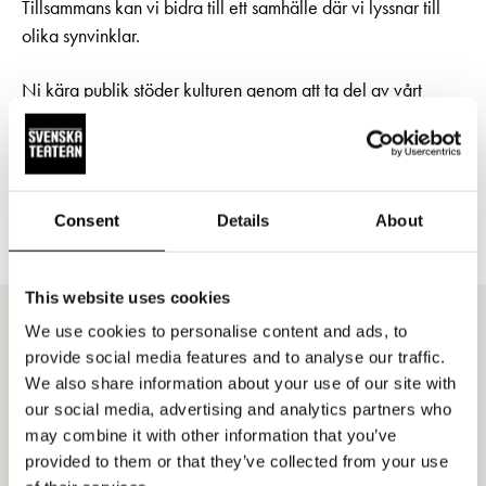
Tillsammans kan vi bidra till ett samhälle där vi lyssnar till
olika synvinklar.
Ni kära publik stöder kulturen genom att ta del av vårt
breda utbud. Välkommen att uppleva teatern tillsammans
med oss!
Teaterchef Joachim Thibblin
Consent
Details
About
This website uses cookies
We use cookies to personalise content and ads, to
provide social media features and to analyse our traffic.
Pris och stipendier
We also share information about your use of our site with
our social media, advertising and analytics partners who
Stipendie- och fördelningsnämnden vid Svenska Teatern
may combine it with other information that you’ve
delar varje år ut olika pris och stipendier för att främja den
provided to them or that they’ve collected from your use
svenskspråkiga scenkonsten i Finland. För att nominera