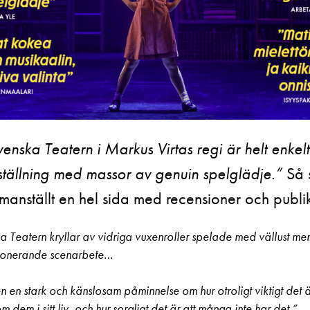
nska Teatern i Markus Virtas regi är helt enkelt
ställning med massor av genuin spelglädje.”
Så s
mmanställt en hel sida med recensioner och publ
 Teatern kryllar av vidriga vuxenroller spelade med vällust me
ponerande scenarbete…
en en stark och känslosam påminnelse om hur otroligt viktigt det är
 dem i sitt liv, och hur sorgligt det är att många inte har det.”