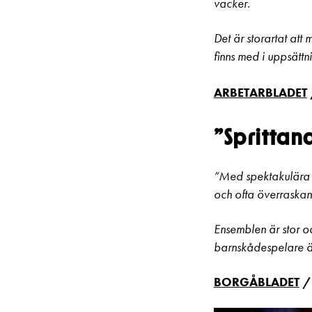
vacker.
Det är storartat at
finns med i uppsättn
ARBETARBLADET
”Sprittan
”Med spektakulära 
och ofta överraska
Ensemblen är stor o
barnskådespelare är 
BORGÅBLADET
/ 