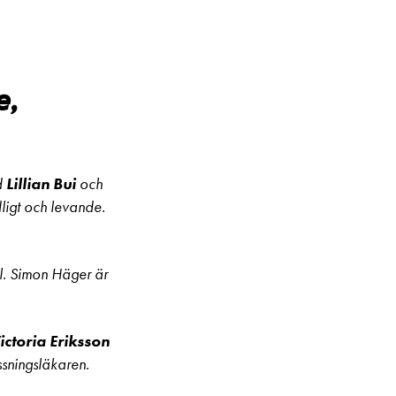
e,
d
Lillian Bui
och
ligt och levande.
l. Simon Häger är
ctoria Eriksson
ssningsläkaren.