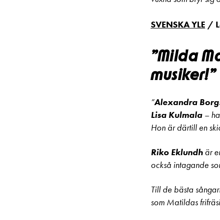
SVENSKA YLE
/ L
”
Milda Ma
musiker!
”
”
Alexandra Borg
Lisa Kulmala
– ha
Hon är därtill en sk
Riko Eklundh
är e
också intagande so
Till de bästa sånga
som Matildas frifrä