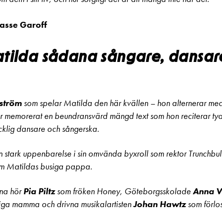
asse Garoff
tilda sådana sångare, dansar
ström
som spelar Matilda den här kvällen – hon alternerar me
r memorerat en beundransvärd mängd text som hon reciterar tyd
icklig dansare och sångerska.
n stark uppenbarelse i sin omvända byxroll som rektor Trunchbul
m Matildas busiga pappa.
rna hör
Pia Piltz
som fröken Honey, Göteborgsskolade
Anna Vi
siga mamma och drivna musikalartisten
Johan Hawtz
som förlo