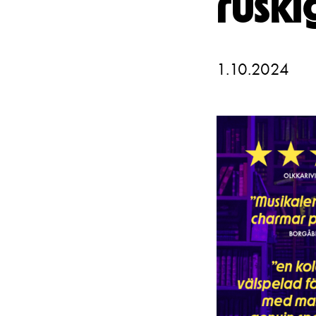
ruski
Unga
Frågor 
Presentkort
Platska
1.10.2024