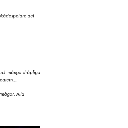
nskådespelare det
 och många dråpliga
Teatern….
rmågor. Alla