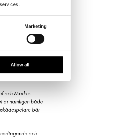
 services.
Marketing
Mannola och Göran Stubb.
Allow all
atilda
”
af och Markus
atet är nämligen både
rnskådespelare bär
r medtagande och