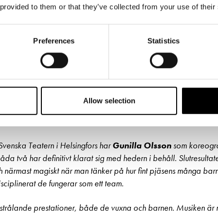
 provided to them or that they’ve collected from your use of their
Preferences
Statistics
eface, Mia Hafrén, Mira ”PMMP” Luoti, Sonja Kailassari, Kirsi Alm-Siira, Pirkko 
Bara några av de kända ansiktena som hyllar
Matilda
.
Allow selection
erörande och närmast magisk M
venska Teatern i Helsingfors har
Gunilla Olsson
som koreogr
Båda två har definitivt klarat sig med hedern i behåll. Slutresult
 närmast magiskt när man tänker på hur fint pjäsens många ba
disciplinerat de fungerar som ett team.
strålande prestationer, både de vuxna och barnen. Musiken ä