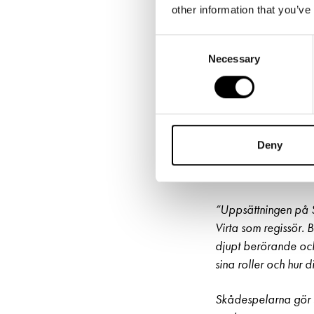
other information that you’ve
Consent
Necessary
Selection
VIDEO: Baba Lybeck, Pal
Deny
”
Djupt b
”Uppsättningen på S
Virta som regissör. 
djupt berörande och
sina roller och hur 
Skådespelarna gör 