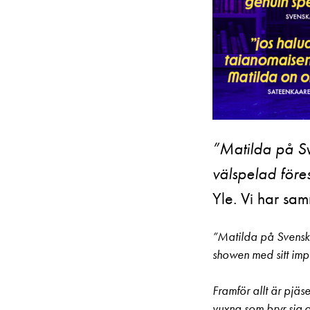
”Matilda på Sve
välspelad före
Yle. Vi har sa
”Matilda på Svenska
showen med sitt im
Framför allt är pjäs
vuxna som bryr sig om