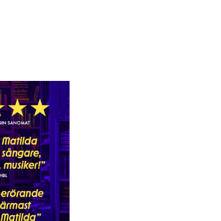
Kontaktuppgifter
Press
Jobba hos oss
Nyhetsbrev
Svenska Teatern Live