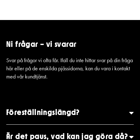
Pedagognätverk & skolgrupper
Unga
Aktuellt
Tillgänglighet
Företag
LOGGA IN
Presentkort
Teaterns verksamhet
Frågor & svar
Guidning
Ensemble
Platskarta
Ni frågar – vi svarar
Historia
Svar på frågor vi ofta får. Ifall du inte hittar svar på din fråga
Kontaktuppgifter
här eller på de enskilda pjässidorna, kan du vara i kontakt
med vår kundtjänst.
Press
Jobba hos oss
Nyhetsbrev
Föreställningslängd?
Svenska Teatern Live
Är det paus, vad kan jag göra då?