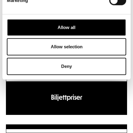
Marketing
Allow all
Pausservering
Allow selection
Deny
Biljettpriser