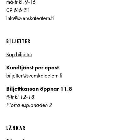
må-fr kl. 9-16
09 616 211
info@svenskateatern.fi
BILJETTER
Köp biljetter
Kundtjänst per epost
biljetter@svenskateatern.fi
Biljettkassan öppnar 11.8
ti-fr kl 12-18
Norra esplanaden 2
LÄNKAR