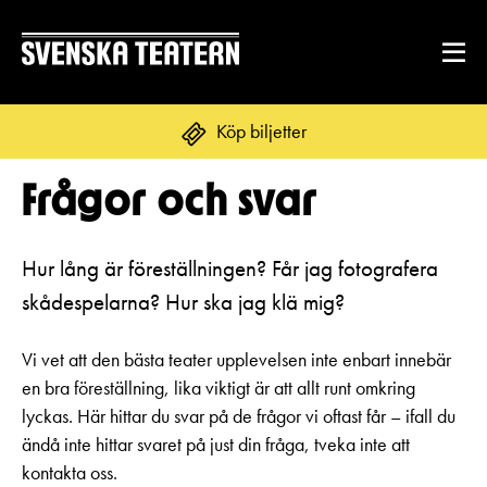
Köp biljetter
Frågor och svar
Suomi
Svenska
English
REPERTOAR & BILJETTER
Hur lång är föreställningen? Får jag fotografera
skådespelarna? Hur ska jag klä mig?
Repertoar
DITT BESÖK
Kalender
Vi vet att den bästa teater upplevelsen inte enbart innebär
Mat & dryck
en bra föreställning, lika viktigt är att allt runt omkring
Kundtjänst
GRUPPER & FÖRETAG
lyckas. Här hittar du svar på de frågor vi oftast får – ifall du
Publikarbete
ändå inte hittar svaret på just din fråga, tveka inte att
Grupper & teaterombud
Biljetter
kontakta oss.
Textning
OM SVENSKA TEATERN