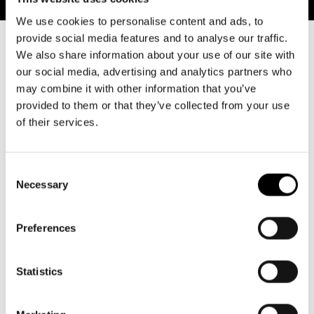
We use cookies to personalise content and ads, to
provide social media features and to analyse our traffic.
We also share information about your use of our site with
our social media, advertising and analytics partners who
Respons, kommentarer och åsikter
may combine it with other information that you’ve
provided to them or that they’ve collected from your use
Utan publik finns ingen teater! Du kan ge oss respons
of their services.
via blanketten här. Vi läser all respons och svarar dig
personligen ifall du lämnar in dina kontaktuppgifter.
Consent
GE RESPONS
Necessary
Selection
Preferences
Statistics
Tillgänglighet