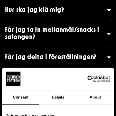
Hur ska jag klä mig?
Får jag ta in mellanmål/snacks i
salongen?
Får jag delta i föreställningen?
Varför är teaterbiljetter så dyra?
Åldersrekommendation
Consent
Details
About
This website uses cookies