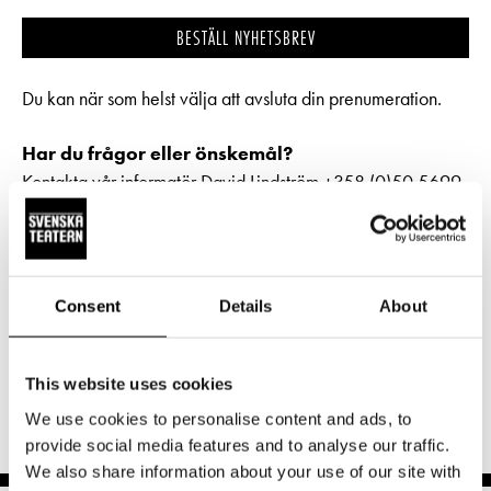
Pedagognätverk & skolgrupper
Unga
Aktuellt
BESTÄLL NYHETSBREV
Tillgänglighet
Företag
LOGGA IN
Presentkort
Teaterns verksamhet
Frågor & svar
Du kan när som helst välja att avsluta din prenumeration.
Guidning
Ensemble
Platskarta
Har du frågor eller önskemål?
Kontakta vår informatör David Lindström +358 (0)50 5699
Historia
207
Kontaktuppgifter
nyhetsbrev(at)svenskateatern.fi.
Press
Prenumerera på vårt nyhetsbrev på finska som skickas en
Consent
Details
About
gång i månaden.
Läs mera om vårt finska nyhetsbrev.
Jobba hos oss
TILAA UUTISKIRJE
Nyhetsbrev
This website uses cookies
We use cookies to personalise content and ads, to
Svenska Teatern Live
provide social media features and to analyse our traffic.
We also share information about your use of our site with