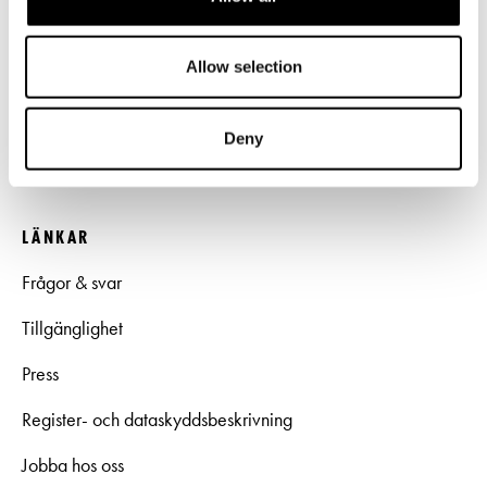
Kundtjänst per epost
biljetter@svenskateatern.fi
Allow selection
Biljettkassan öppnar 11.8
ti-fr kl 12-18
Deny
Norra esplanaden 2
LÄNKAR
Frågor & svar
Tillgänglighet
Press
Register- och dataskyddsbeskrivning
Jobba hos oss