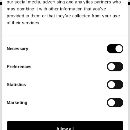
our social media, advertising and analytics partners who
may combine it with other information that you’ve
provided to them or that they’ve collected from your use
of their services.
Consent
Norra esplanaden 2
Necessary
Selection
00130 Helsingfors
Preferences
Växel och reception
må-fr kl. 9-16
09 616 211
Statistics
info@svenskateatern.fi
Marketing
BILJETTER
Köp biljetter
Allow all