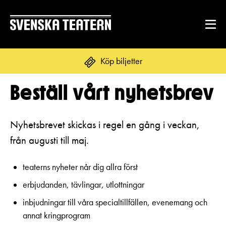
Köp biljetter
Beställ vårt nyhetsbrev
Suomi
Svenska
English
REPERTOAR & BILJETTER
Nyhetsbrevet skickas i regel en gång i veckan,
från augusti till maj.
Repertoar
DITT BESÖK
Kalender
teaterns nyheter når dig allra först
Mat & dryck
erbjudanden, tävlingar, utlottningar
Kundtjänst
GRUPPER & FÖRETAG
Publikarbete
inbjudningar till våra specialtillfällen, evenemang och
Grupper & teaterombud
Biljetter
annat kringprogram
Textning
OM SVENSKA TEATERN