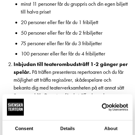
minst 11 personer får du gruppris och din egen biljett
till halva priset
20 personer eller fler får du 1 fribiljett
50 personer eller fler får du 2 fribiljetter
75 personer eller fler får du 3 fribiljetter
100 personer eller fler får du 4 fribiljetter
Inbjudan till teaterombudsträff 1-2 gånger per
spelår.
På träffen presenteras repertoaren och du får
möjlighet att träffa regissörer, skådespelare och
bekanta dig med teaterverksamheten på ett annat sätt
än som publik. Dessutom får du träffa de andra
teaterombuden.
Möjlighet till förhandsbokning
Biljetter till halva priset.
På de tre (3) påföljande
Consent
Details
About
föreställningarna efter premiär får du gå och se