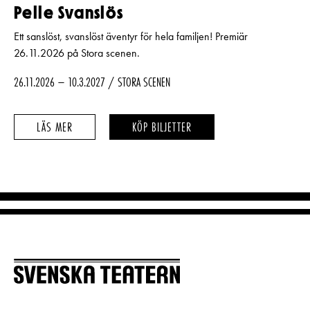
Pelle Svanslös
Ett sanslöst, svanslöst äventyr för hela familjen! Premiär
26.11.2026 på Stora scenen.
26.11.2026 – 10.3.2027
STORA SCENEN
PELLE
PELLE
LÄS MER
KÖP BILJETTER
SVANSLÖS
SVANSLÖS
–
–