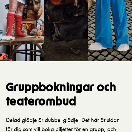
Pedagognätverk & skolgrupper
Unga
Aktuellt
Tillgänglighet
Företag
LOGGA IN
Presentkort
Teaterns verksamhet
Frågor & svar
Guidning
Ensemble
Platskarta
Historia
Kontaktuppgifter
Press
Grupp­­bokningar och
Jobba hos oss
teater­ombud
Nyhetsbrev
Svenska Teatern Live
Delad glädje är dubbel glädje! Det här är sidan
för dig som vill boka biljetter för en grupp, och