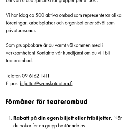
om vårt utbud specifikt för grupper per e-post.
Vi har idag ca 500 aktiva ombud som representerar olika
föreningar, arbetsplatser och organisationer såväl som
privatpersoner.
Som gruppbokare är du varmt välkommen med i
verksamheten! Kontakta vår
kundtjänst
om du vill bli
teaterombud.
Telefon
09 6162 1411
E-post
biljetter@svenskateatern.fi
Förmåner för teaterombud
Rabatt på din egen biljett eller fribiljetter.
När
du bokar för en grupp bestående av