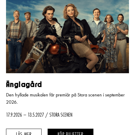
Änglagård
Den hyllade musikalen får premiär på Stora scenen i september
2026.
17.9.2026 – 13.5.2027
STORA SCENEN
ÄNGLAGÅRD
ÄNGLAGÅRD
LÄS MER
KÖP BILJETTER