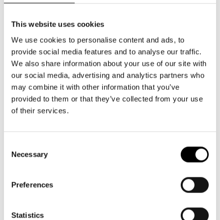
föreställningen till halva priset. Rabatten är personlig.
This website uses cookies
Förmånerna gäller inte för musikaler, konserter eller
We use cookies to personalise content and ads, to
gästspel, om inte annat anges. Punkterna 1-3 gäller för
provide social media features and to analyse our traffic.
musikalen Änglagård, men inte punkt 4.
We also share information about your use of our site with
our social media, advertising and analytics partners who
may combine it with other information that you’ve
provided to them or that they’ve collected from your use
of their services.
Plock ur repertoaren
Consent
Necessary
Selection
Preferences
Statistics