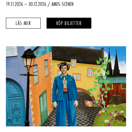
19.11.2026 – 30.12.2026
AMOS-SCENEN
ONKO
ONKO
LÄS MER
KÖP BILJETTER
TÄÄLLÄ
TÄÄLLÄ
KUUMA?
KUUMA?
–
–