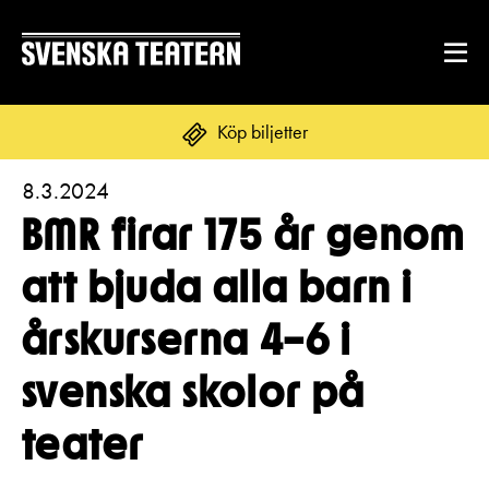
Köp biljetter
8.3.2024
Suomi
Svenska
English
BMR firar 175 år genom
REPERTOAR & BILJETTER
att bjuda alla barn i
Repertoar
årskurserna 4–6 i
DITT BESÖK
Kalender
Mat & dryck
svenska skolor på
Kundtjänst
GRUPPER & FÖRETAG
Publikarbete
teater
Grupper & teaterombud
Biljetter
Textning
OM SVENSKA TEATERN