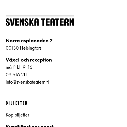
Norra esplanaden 2
00130 Helsingfors
Växel och reception
må-fr kl. 9-16
09 616 211
info@svenskateatern.fi
BILJETTER
Köp biljetter
Kundtjänst per epost