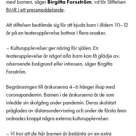
med barnen,
säger
Birgitta Forsström
, vd för Stiftelsen
BMR i ett pressmeddelande
.
Att stiftelsen bestämde sig för att bjuda barn i åldern 10–12
år på en teaterupplevelse bottnar i flera orsaker.
– Kulturupplevelser ger näring för själen. En
teaterupplevelse är något alla barn kan få glädje av,
oberoende bakgrund eller intressen,
säger Birgitta
Forsström.
Begränsningen till årskurserna 4–6 hänger ihop med
coronapandemin. Barnen i de årskurserna är de som
inledde sin skolgång under pandemin. Deras skolstart
präglades av distansundervisning och under de första åren
ordnades knappt några externa kulturupplevelser.
– Vi tror att de här barnen är betjänta av en extra