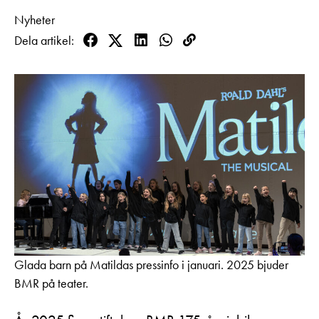
Pedagognätverk & skolgrupper
Unga
Nyheter
Aktuellt
Tillgänglighet
Företag
Dela artikel
LOGGA IN
Presentkort
Facebook
Twitter
LinkedIn
WhatsApp
Kopioi
Teaterns verksamhet
Frågor & svar
linkki
Guidning
Ensemble
Platskarta
Historia
Kontaktuppgifter
Press
Jobba hos oss
Nyhetsbrev
Glada barn på Matildas pressinfo i januari. 2025 bjuder
Svenska Teatern Live
BMR på teater.