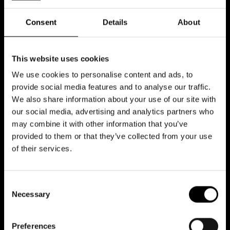
Consent
Details
About
This website uses cookies
We use cookies to personalise content and ads, to
provide social media features and to analyse our traffic.
We also share information about your use of our site with
our social media, advertising and analytics partners who
may combine it with other information that you’ve
provided to them or that they’ve collected from your use
of their services.
Matilda –
En magisk musikal om ett
Consent
Necessary
Selection
fantastiskt barn
Nästa storslagna musikal landar snart på Svenska
Preferences