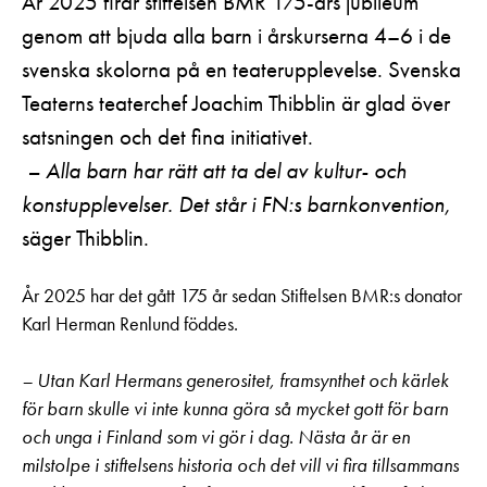
År 2025 firar stiftelsen BMR 175-års jubileum
genom att bjuda alla barn i årskurserna 4–6 i de
svenska skolorna på en teaterupplevelse. Svenska
Teaterns teaterchef Joachim Thibblin är glad över
satsningen och det fina initiativet.
– Alla barn har rätt att ta del av kultur- och
konstupplevelser. Det står i FN:s barnkonvention,
säger Thibblin.
År 2025 har det gått 175 år sedan Stiftelsen BMR:s donator
Karl Herman Renlund föddes.
– Utan Karl Hermans generositet, framsynthet och kärlek
för barn skulle vi inte kunna göra så mycket gott för barn
och unga i Finland som vi gör i dag. Nästa år är en
milstolpe i stiftelsens historia och det vill vi fira tillsammans