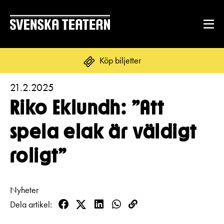
Köp biljetter
21.2.2025
Suomi
Svenska
English
Riko Eklundh: ”Att
REPERTOAR & BILJETTER
spela elak är väldigt
Repertoar
roligt”
DITT BESÖK
Kalender
Mat & dryck
Kundtjänst
GRUPPER & FÖRETAG
Nyheter
Publikarbete
Dela artikel
Grupper & teaterombud
Biljetter
Facebook
Twitter
LinkedIn
WhatsApp
Kopioi
Textning
OM SVENSKA TEATERN
linkki