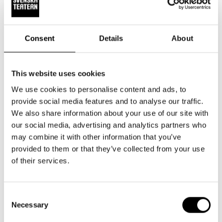
Consent
Details
About
This website uses cookies
We use cookies to personalise content and ads, to
provide social media features and to analyse our traffic.
We also share information about your use of our site with
our social media, advertising and analytics partners who
Sitt livs roll
may combine it with other information that you’ve
provided to them or that they’ve collected from your use
Riko Eklundh hoppas att så många som möjligt ännu
of their services.
kommer för att se hur han sätter pli på barnen i Matilda.
Consent
Han har fått idel beröm av recensenterna för sin insats:
Necessary
Selection