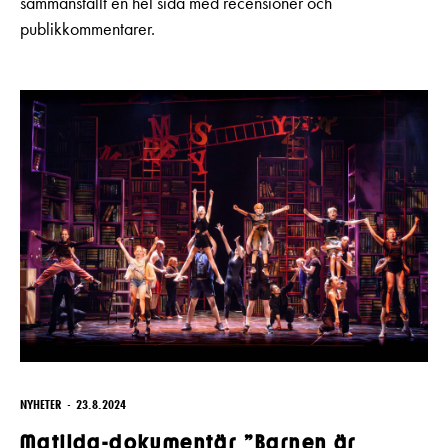
sammanställt en hel sida med recensioner och
publikkommentarer.
NYHETER
23.8.2024
Matilda-dokumentär ”Barnen är