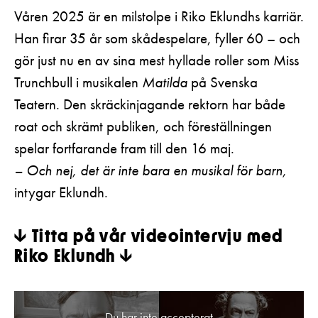
Pedagognätverk & skolgrupper
Unga
Våren 2025 är en milstolpe i Riko Eklundhs karriär.
Aktuellt
Tillgänglighet
Han firar 35 år som skådespelare, fyller 60 – och
Företag
LOGGA IN
Presentkort
Teaterns verksamhet
Frågor & svar
gör just nu en av sina mest hyllade roller som Miss
Guidning
Trunchbull i musikalen
Matilda
på Svenska
Ensemble
Platskarta
Teatern. Den skräckinjagande rektorn har både
Historia
roat och skrämt publiken, och föreställningen
spelar fortfarande fram till den 16 maj.
Kontaktuppgifter
– Och nej, det är inte bara en musikal för barn,
Press
intygar Eklundh.
Jobba hos oss
↓
Titta på vår videointervju med
Nyhetsbrev
Riko Eklundh
↓
Svenska Teatern Live
Du har inte accepterat