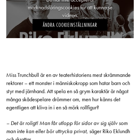
marknadsföringscookies för att kunna se
videon.
ÄNDRA COOKIEINSTÄLLNINGAR
Miss Trunchbull är en av teaterhistoriens mest skrämmande
rektorer – ett monster i människokropp som hatar barn och
styr med järnhand. Att spela en så grym karaktär är något
många skådespelare drömmer om, men hur känns det
egentligen att kliva in i en så mörk rollfigur?
– Det är roligt! Man får utlopp för sidor av sig själv som
man inte kan eller bör uttrycka privat,
säger Riko Eklundh
och skrattar.