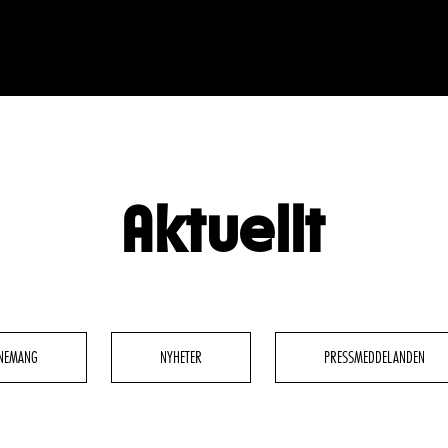
Aktuellt
BESÖK
GRUPPER & FÖRETAG
dryck
Grupper & teaterombud
rbete
Pedagognätverk & skolgruppe
NEMANG
NYHETER
PRESSMEDDELANDEN
g
Företag
glighet
Guidning