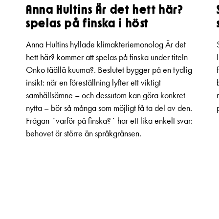
Anna Hultins Är det hett här?
spelas på finska i höst
Anna Hultins hyllade klimakteriemonolog Är det
hett här? kommer att spelas på finska under titeln
Onko täällä kuuma?. Beslutet bygger på en tydlig
insikt: när en föreställning lyfter ett viktigt
samhällsämne – och dessutom kan göra konkret
nytta – bör så många som möjligt få ta del av den.
Frågan ´varför på finska?´ har ett lika enkelt svar:
behovet är större än språkgränsen.