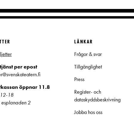
ETTER
LÄNKAR
ljetter
Frågor & svar
jänst per epost
Tillgänglighet
ter@svenskateatern.fi
Press
ttkassan öppnar 11.8
Register- och
kl 12-18
dataskyddsbeskrivning
 esplanaden 2
Jobba hos oss