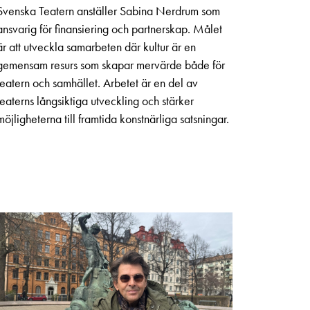
Svenska Teatern anställer Sabina Nerdrum som
ansvarig för finansiering och partnerskap. Målet
är att utveckla samarbeten där kultur är en
gemensam resurs som skapar mervärde både för
teatern och samhället. Arbetet är en del av
teaterns långsiktiga utveckling och stärker
möjligheterna till framtida konstnärliga satsningar.