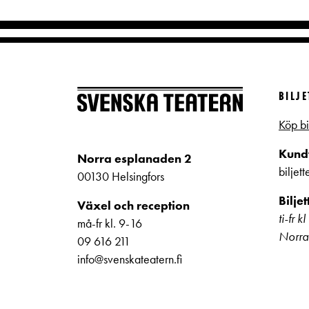
BILJ
Köp bi
Kundt
Norra esplanaden 2
biljet
00130 Helsingfors
Bilje
Växel och reception
ti-fr 
må-fr kl. 9-16
Norra
09 616 211
info@svenskateatern.fi