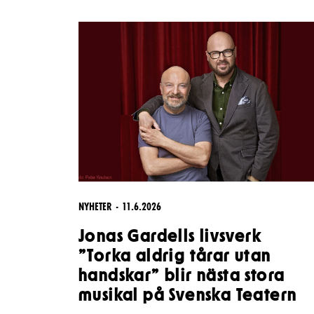
Unga
Frågor 
Presentkort
Platska
NYHETER
11.6.2026
Jonas Gardells livsverk
”Torka aldrig tårar utan
handskar” blir nästa stora
musikal på Svenska Teatern