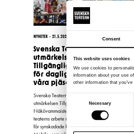
NYHETER
21.5.2026
Consent
Svenska Teatern tilldelas
utmärkelsen
This website uses cookies
Tillgänglighetsgärning 2026
We use cookies to personalis
för daglig syntolkning av
information about your use of
våra pjäser
other information that you’ve
Svenska Teatern har tilldelats den nationella
Consent
utmärkelsen Tillgänglighetsgärning 2026 av
Necessary
Selection
Näkövammaisten liitto. Utmärkelsen ges för
teaterns arbete med att utveckla tillgängligheten
för synskadade besökare genom appen Subtitle