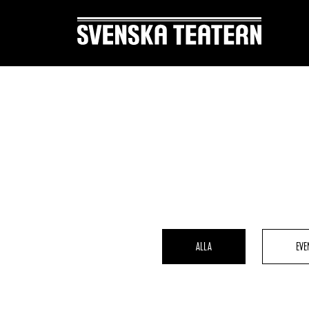
Suomi
Svenska
English
REPERTOAR & BILJETTER
DITT 
Repertoar
Mat & 
Kalender
Publika
ALLA
EVE
Kundtjänst
Textnin
Biljetter
Tillgän