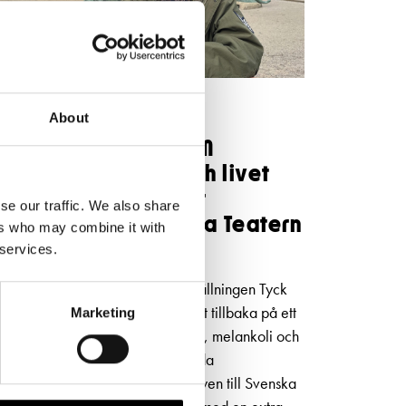
NYHETER
5.5.2026
About
Niklas Strömstedt OM
kärleken, Finland och livet
bakom låtarna inför
se our traffic. We also share
konserten på Svenska Teatern
ers who may combine it with
i höst
 services.
I den självbiografiska musikföreställningen Tyck
OM mig blickar Niklas Strömstedt tillbaka på ett
Marketing
långt liv i rampljuset – med humor, melankoli och
oväntad öppenhet. Efter 80 utsålda
föreställningar kommer succéshowen till Svenska