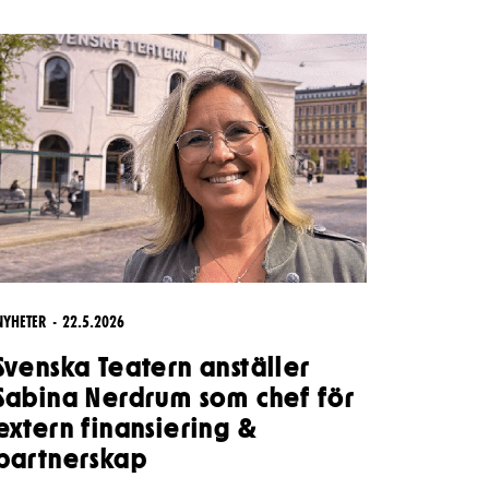
Kontaktuppgifter
Press
Jobba hos oss
Nyhetsbrev
Svenska Teatern Live
NYHETER
22.5.2026
Svenska Teatern anställer
Sabina Nerdrum som chef för
extern finansiering &
partnerskap