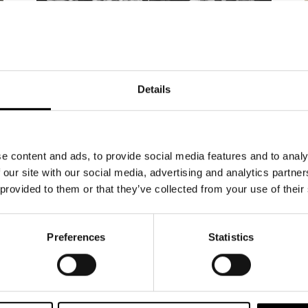
NYHETER
15.5.2026
Details
20 000 har bokat biljetter till
Änglagård – biljetterna till
våren 2027 släpps 19 maj
e content and ads, to provide social media features and to analy
 our site with our social media, advertising and analytics partn
Intresset för höstens stora musikal Änglagård
 provided to them or that they’ve collected from your use of their
är enormt. Hittills har 20 000 biljetter bokats och
sålts. Repetitionerna är i full gång, och glädjen i
ensemblen är påtaglig – nu växer föreställningen
Preferences
Statistics
fram dag för dag. Änglagård har premiär den 17
september 2026. Tisdagen den 19.5 kl 12
släpper vi biljetterna till föreställningarna 2027.