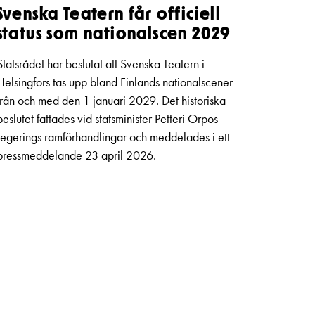
Svenska Teatern får officiell
status som nationalscen 2029
Statsrådet har beslutat att Svenska Teatern i
Helsingfors tas upp bland Finlands nationalscener
från och med den 1 januari 2029. Det historiska
beslutet fattades vid statsminister Petteri Orpos
regerings ramförhandlingar och meddelades i ett
pressmeddelande 23 april 2026.