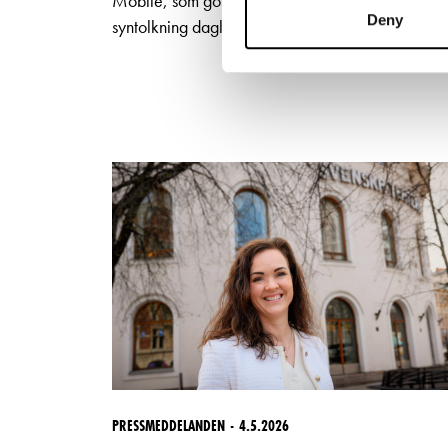
Mobile, som gör det möjligt att erbjuda
Deny
syntolkning dagligen till utvalda föreställningar.
PRESSMEDDELANDEN
4.5.2026