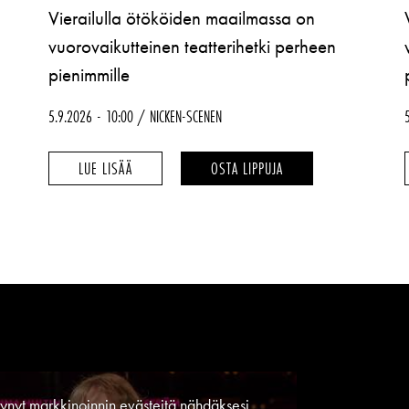
Vierailulla ötököiden maailmassa on
vuorovaikutteinen teatterihetki perheen
pienimmille
5.9.2026
10:00
NICKEN-SCENEN
PÅ
PÅ
LUE LISÄÄ
OSTA LIPPUJA
BESÖK
BESÖK
HOS
HOS
SMÅKRYPEN
SMÅKRYPEN
–
–
synyt markkinoinnin evästeitä nähdäksesi