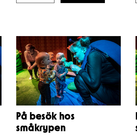
YÖ
YÖ
2026
2026
–
–
På besök hos
småkrypen