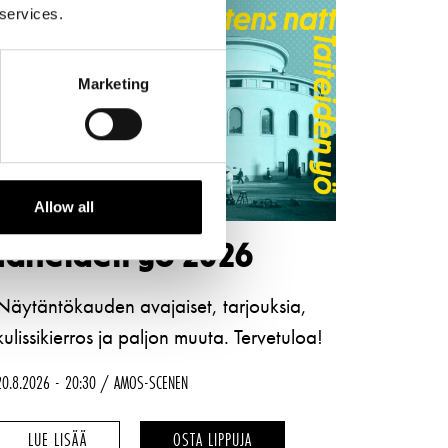
 services.
Marketing
Allow all
Taiteiden yö 2026
Näytäntökauden avajaiset, tarjouksia,
kulissikierros ja paljon muuta. Tervetuloa!
20.8.2026
20:30
AMOS-SCENEN
TAITEIDEN
TAITEIDEN
LUE LISÄÄ
OSTA LIPPUJA