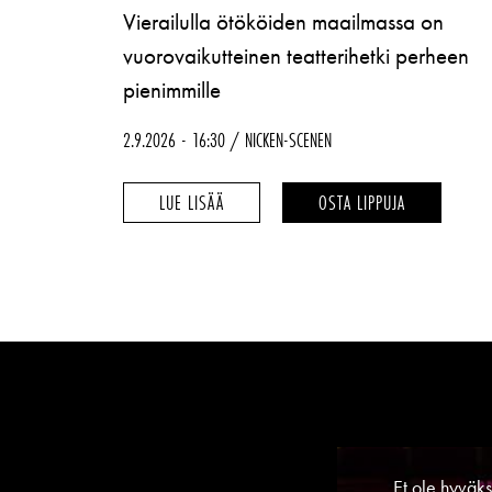
Vierailulla ötököiden maailmassa on
vuorovaikutteinen teatterihetki perheen
pienimmille
2.9.2026
16:30
NICKEN-SCENEN
PÅ
PÅ
LUE LISÄÄ
OSTA LIPPUJA
BESÖK
BESÖK
HOS
HOS
SMÅKRYPEN
SMÅKRYPEN
–
–
Et ole hyväk