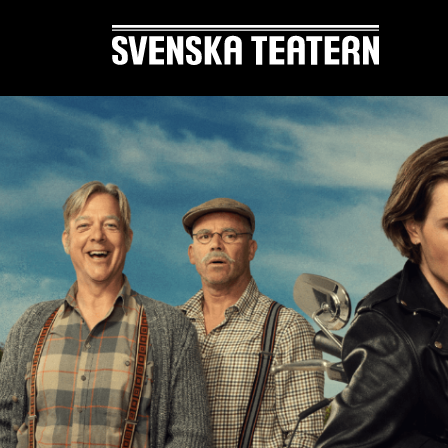
Suomi
Svenska
English
OHJELMISTO & LIPUT
ENNEN
Ohjelmisto
Tekstity
Kalenteri
Yleisöt
Asiakaspalvelu
Ruoka 
Liput
Usein k