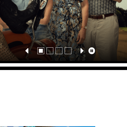
Yhteystiedot
Uutiskirje
Medialle
Svenska Teatern Live
Karusellin
automaattinen
toisto
pois
päältä