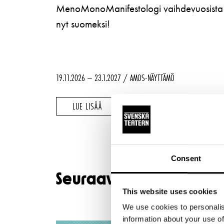
MenoMonoManifestologi vaihdevuosista
nyt suomeksi!
19.11.2026 – 23.1.2027
AMOS-NÄYTTÄMÖ
ONKO
ONKO
LUE LISÄÄ
OSTA LIPPUJA
TÄÄLLÄ
TÄÄLLÄ
KUUMA?
KUUMA?
–
–
Consent
Seuraavat näytökset
This website uses cookies
We use cookies to personalis
information about your use of