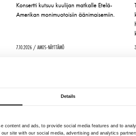
Konsertti kutsuu kuulijan matkalle Etelä-
Amerikan monimuotoisiin äänimaisemiin.
7.10.2026
AMOS-NÄYTTÄMÖ
MANU
MANU
LUE LISÄÄ
OSTA LIPPUJA
ROSALES
ROSALES
–
–
Details
e content and ads, to provide social media features and to analy
 our site with our social media, advertising and analytics partn