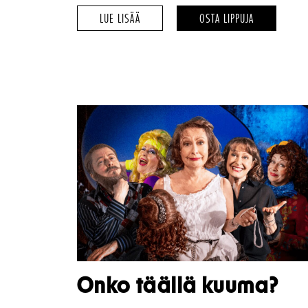
NATTLAND
NATTLAND
LUE LISÄÄ
OSTA LIPPUJA
–
–
Onko täällä kuuma?