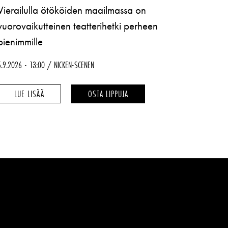
Vierailulla ötököiden maailmassa on
vuorovaikutteinen teatterihetki perheen
pienimmille
5.9.2026
13:00
NICKEN-SCENEN
PÅ
PÅ
LUE LISÄÄ
OSTA LIPPUJA
BESÖK
BESÖK
HOS
HOS
SMÅKRYPEN
SMÅKRYPEN
–
–