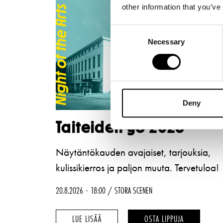
other information that you’ve
Consent
Necessary
Selection
Deny
Taiteiden yö 2026
Näytäntökauden avajaiset, tarjouksia,
kulissikierros ja paljon muuta. Tervetuloa!
20.8.2026
18:00
STORA SCENEN
TAITEIDEN
TAITEIDEN
LUE LISÄÄ
OSTA LIPPUJA