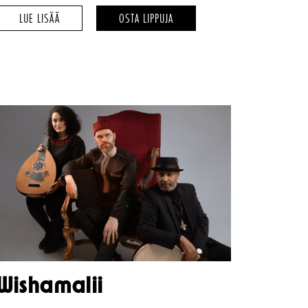
PELLE
PELLE
LUE LISÄÄ
OSTA LIPPUJA
SVANSLÖS
SVANSLÖS
–
–
Wishamalii