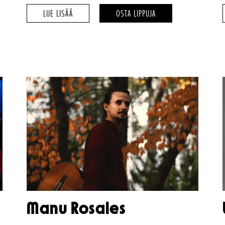
ÄNGLAGÅRD
ÄNGLAGÅRD
LUE LISÄÄ
OSTA LIPPUJA
–
–
Manu Rosales