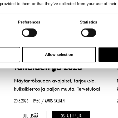
 provided to them or that they’ve collected from your use of their
Preferences
Statistics
Allow selection
Taiteiden yö 2026
Näytäntökauden avajaiset, tarjouksia,
kulissikierros ja paljon muuta. Tervetuloa!
20.8.2026
19:30
AMOS-SCENEN
TAITEIDEN
TAITEIDEN
LUE LISÄÄ
OSTA LIPPUJA