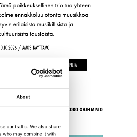
Tämä poikkeuksellinen trio tuo yhteen
kolme ennakkoluulotonta muusikkoa
hyvin erilaisista musiikillisista ja
kulttuurisista taustoista.
30.10.2026
AMOS-NÄYTTÄMÖ
WISHAMALII
WISHAMALII
LUE LISÄÄ
OSTA LIPPUJA
–
–
About
KOKO OHJELMISTO
se our traffic. We also share
ers who may combine it with