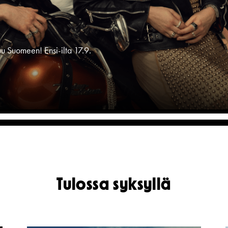
ttavuus
u Suomeen! Ensi-ilta 17.9.
ntää. Ensi-ilta 26.11.
meksi!
ta 10.9. AMOS-näyttämöllä.
Tulossa syksyllä