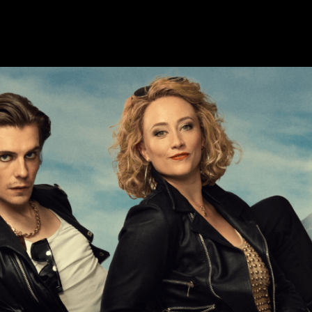
 VIERAILUA
RYHMILLE JA YRITYKSILLE
s
Ryhmät ja teatterilähettiläät
yö
Koulut
& juoma
Yritykset
ysytyt kysymykset
Opastus