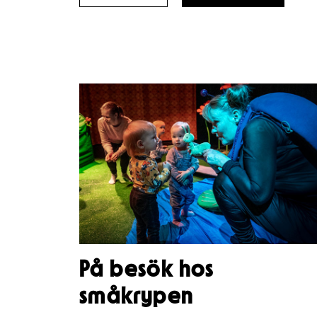
YÖ
YÖ
2026
2026
–
–
På besök hos
småkrypen