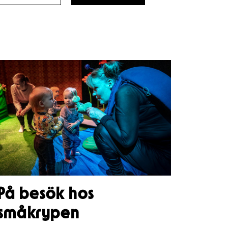
YÖ
YÖ
2026
2026
–
–
På besök hos
småkrypen