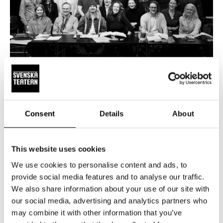
NYHETER
15.5.2026
20 000 har bokat biljetter till
Consent
Details
About
Änglagård – biljetterna till våren 2027
släpps 19 maj
This website uses cookies
Intresset för höstens stora musikal Änglagård är enormt.
Hittills har 20 000 biljetter bokats och sålts. Repetitionerna
We use cookies to personalise content and ads, to
är i full gång, och glädjen i ensemblen är påtaglig – nu
provide social media features and to analyse our traffic.
växer föreställningen fram dag för dag. Änglagård har
We also share information about your use of our site with
our social media, advertising and analytics partners who
premiär den 17 september 2026. Tisdagen den 19.5 kl 12
may combine it with other information that you’ve
släpper vi biljetterna till föreställningarna 2027.