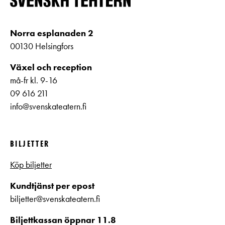
Norra esplanaden 2
00130 Helsingfors
Växel och reception
må-fr kl. 9-16
09 616 211
info@svenskateatern.fi
BILJETTER
Köp biljetter
Kundtjänst per epost
biljetter@svenskateatern.fi
Biljettkassan öppnar 11.8