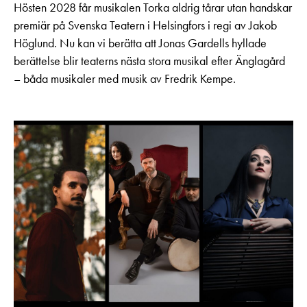
Hösten 2028 får musikalen Torka aldrig tårar utan handskar
premiär på Svenska Teatern i Helsingfors i regi av Jakob
Höglund. Nu kan vi berätta att Jonas Gardells hyllade
berättelse blir teaterns nästa stora musikal efter Änglagård
– båda musikaler med musik av Fredrik Kempe.