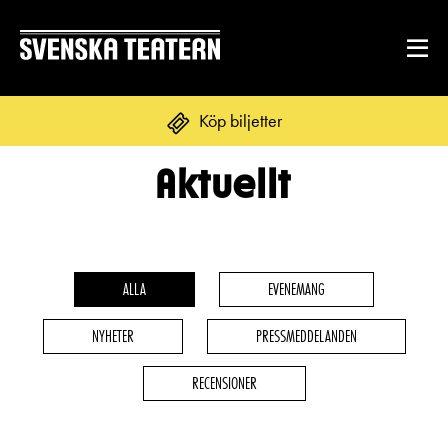
Köp biljetter
Aktuellt
Suomi
Svenska
English
REPERTOAR & BILJETTER
Repertoar
ALLA
EVENEMANG
DITT BESÖK
Kalender
NYHETER
PRESSMEDDELANDEN
Mat & dryck
Kundtjänst
GRUPPER & FÖRETAG
RECENSIONER
Publikarbete
Grupper & teaterombud
Biljetter
Textning
OM SVENSKA TEATERN