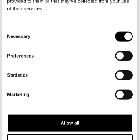
provided to them or that they’ve collected from your use
of their services.
Consent
Necessary
Selection
Preferences
Statistics
Marketing
NYHETER
5.5.2026
Allow all
Niklas Strömstedt OM kärleken, Finland
och livet bakom låtarna inför
konserten på Svenska Teatern i höst