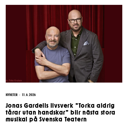
Pedagognätverk & skolgrupper
Unga
Aktuellt
Tillgänglighet
Företag
LOGGA IN
Presentkort
Teaterns verksamhet
Frågor & svar
Guidning
Ensemble
Platskarta
Historia
Kontaktuppgifter
Press
Jobba hos oss
NYHETER
11.6.2026
Nyhetsbrev
Jonas Gardells livsverk ”Torka aldrig
tårar utan handskar” blir nästa stora
Svenska Teatern Live
musikal på Svenska Teatern