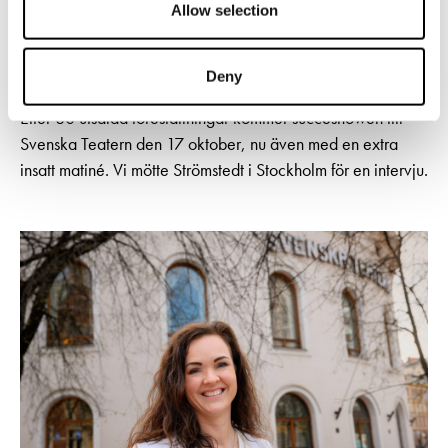
Allow selection
I den självbiografiska musikföreställningen Tyck OM mig
blickar Niklas Strömstedt tillbaka på ett långt liv i
Deny
rampljuset – med humor, melankoli och oväntad öppenhet.
Efter 80 utsålda föreställningar kommer succéshowen till
Svenska Teatern den 17 oktober, nu även med en extra
insatt matiné. Vi mötte Strömstedt i Stockholm för en intervju.