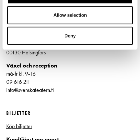
Allow selection
Deny
Norra esplanaden 2
00130 Helsingfors
Växel och reception
må-fr kl. 9-16
09 616 211
info@svenskateatern.fi
BILJETTER
Köp biljetter
Kundtjänst per epost