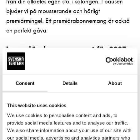
från din alldeles egen stol i salongen. I pausen
bjuder vi på mousserande och härligt
premiärmingel. Ett premiärabonnemang är också
en perfekt gåva.
I premiärabonnemanget för 202
5-
2026
ingår
:
Premiären av
Amos A
torsdag
4.9.2025
kl. 19 på
Stora scenen
Consent
Details
About
Premiärabonnemangsföreställning av
Förgät mig
fredag
5.12
kl. 19, första föreställningen efter premiär.
This website uses cookies
Premiären av
Kulturbärarna
onsdag
4.2.2026
kl.
We use cookies to personalise content and ads, to
19 på Stora scenen
provide social media features and to analyse our traffic.
We also share information about your use of our site with
Programblad till Amos A samt mousserande vin i samband
our social media, advertising and analytics partners who