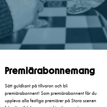
Pedagognätverk & skolgrupper
Unga
Aktuellt
Tillgänglighet
Företag
LOGGA IN
Presentkort
Teaterns verksamhet
Frågor & svar
Guidning
Ensemble
Platskarta
Historia
Kontaktuppgifter
Press
Premiärabonnemang
Jobba hos oss
Nyhetsbrev
Sätt guldkant på tillvaron och bli
premiärabonnent! Som premiärabonnent får du
Svenska Teatern Live
uppleva alla festliga premiärer på Stora scenen