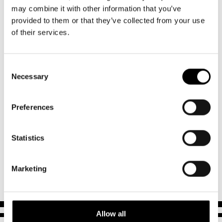
med både premiärerna och
may combine it with other information that you’ve
premiärabonnemangsföreställning ingår.
provided to them or that they’ve collected from your use
of their services.
Pris: 173€ / premiärstol
Consent
Försäljningen av premiärabonnemang för 2025-2026 är
Necessary
Selection
avslutad.
Vill du veta mer eller har du frågor om ditt abonnemang?
Preferences
Kontakta försäljningskoordinator Gabriela Wiklund,
gabriela.wiklund(at)svenskateatern.fi
Statistics
SE HELA REPERTOAREN
Marketing
Allow all