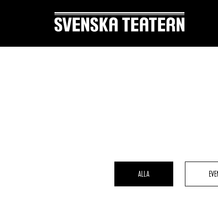
Suomi
Svenska
English
REPERTOAR & BILJETTER
DITT 
Repertoar
Mat & 
Kalender
Publika
ALLA
EVE
Kundtjänst
Textnin
Biljetter
Tillgän