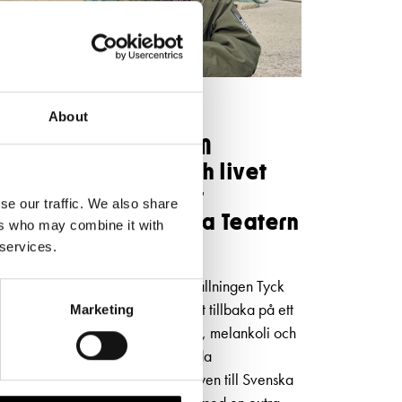
NYHETER
5.5.2026
About
Niklas Strömstedt OM
kärleken, Finland och livet
bakom låtarna inför
se our traffic. We also share
konserten på Svenska Teatern
ers who may combine it with
i höst
 services.
I den självbiografiska musikföreställningen Tyck
OM mig blickar Niklas Strömstedt tillbaka på ett
Marketing
långt liv i rampljuset – med humor, melankoli och
oväntad öppenhet. Efter 80 utsålda
föreställningar kommer succéshowen till Svenska