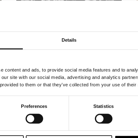
NYHETER
15.5.2026
Details
20 000 har bokat biljetter till
Änglagård – biljetterna till
våren 2027 släpps 19 maj
e content and ads, to provide social media features and to analy
 our site with our social media, advertising and analytics partn
Intresset för höstens stora musikal Änglagård
 provided to them or that they’ve collected from your use of their
är enormt. Hittills har 20 000 biljetter bokats och
sålts. Repetitionerna är i full gång, och glädjen i
ensemblen är påtaglig – nu växer föreställningen
Preferences
Statistics
fram dag för dag. Änglagård har premiär den 17
september 2026. Tisdagen den 19.5 kl 12
släpper vi biljetterna till föreställningarna 2027.