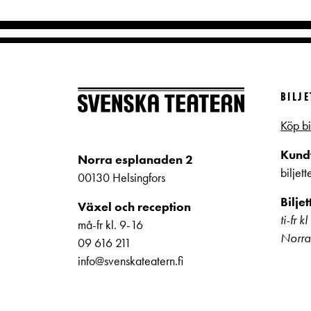
BILJ
Köp bi
Kundt
Norra esplanaden 2
biljet
00130 Helsingfors
Bilje
Växel och reception
ti-fr 
må-fr kl. 9-16
Norra
09 616 211
info@svenskateatern.fi