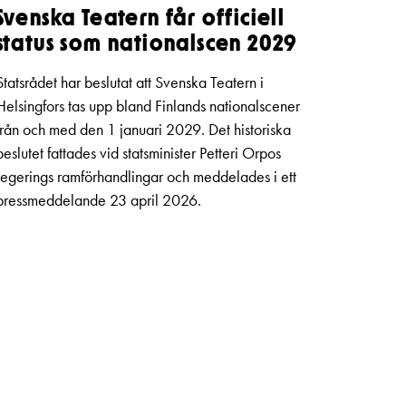
Svenska Teatern får officiell
status som nationalscen 2029
Statsrådet har beslutat att Svenska Teatern i
Helsingfors tas upp bland Finlands nationalscener
från och med den 1 januari 2029. Det historiska
beslutet fattades vid statsminister Petteri Orpos
regerings ramförhandlingar och meddelades i ett
pressmeddelande 23 april 2026.