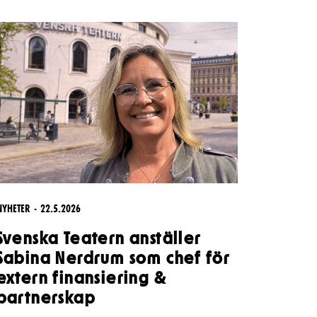
Kontaktuppgifter
Press
Jobba hos oss
Nyhetsbrev
Svenska Teatern Live
NYHETER
22.5.2026
Svenska Teatern anställer
Sabina Nerdrum som chef för
extern finansiering &
partnerskap