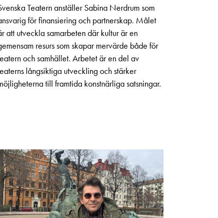
Svenska Teatern anställer Sabina Nerdrum som
ansvarig för finansiering och partnerskap. Målet
är att utveckla samarbeten där kultur är en
gemensam resurs som skapar mervärde både för
teatern och samhället. Arbetet är en del av
teaterns långsiktiga utveckling och stärker
möjligheterna till framtida konstnärliga satsningar.