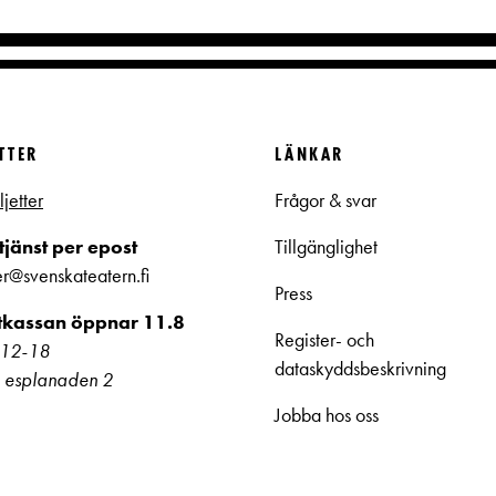
ETTER
LÄNKAR
ljetter
Frågor & svar
jänst per epost
Tillgänglighet
ter@svenskateatern.fi
Press
ttkassan öppnar 11.8
Register- och
kl 12-18
dataskyddsbeskrivning
 esplanaden 2
Jobba hos oss