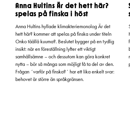
Anna Hultins Är det hett här?
spelas på finska i höst
Anna Hultins hyllade klimakteriemonolog Är det
hett här? kommer att spelas på finska under titeln
Onko täällä kuuma?. Beslutet bygger på en tydlig
insikt: när en föreställning lyfter ett viktigt
samhällsämne – och dessutom kan göra konkret
nytta – bör så många som möjligt få ta del av den.
Frågan ´varför på finska?´ har ett lika enkelt svar:
behovet är större än språkgränsen.