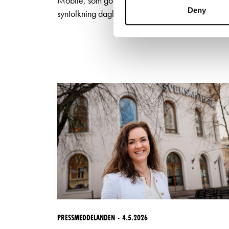
Mobile, som gör det möjligt att erbjuda
Deny
syntolkning dagligen till utvalda föreställningar.
PRESSMEDDELANDEN
4.5.2026