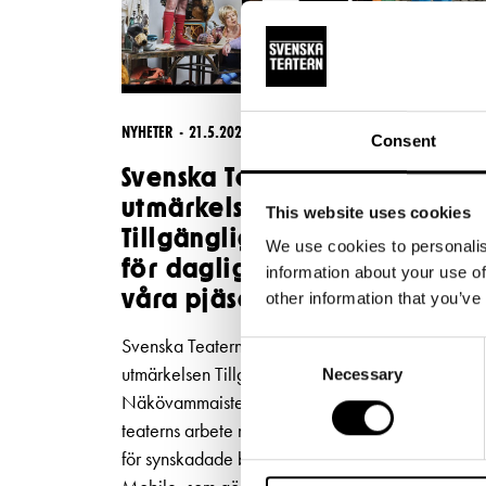
NYHETER
21.5.2026
Consent
Svenska Teatern tilldelas
utmärkelsen
This website uses cookies
Tillgänglighetsgärning 2026
We use cookies to personalis
för daglig syntolkning av
information about your use of
våra pjäser
other information that you’ve
Svenska Teatern har tilldelats den nationella
Consent
utmärkelsen Tillgänglighetsgärning 2026 av
Necessary
Selection
Näkövammaisten liitto. Utmärkelsen ges för
teaterns arbete med att utveckla tillgängligheten
för synskadade besökare genom appen Subtitle