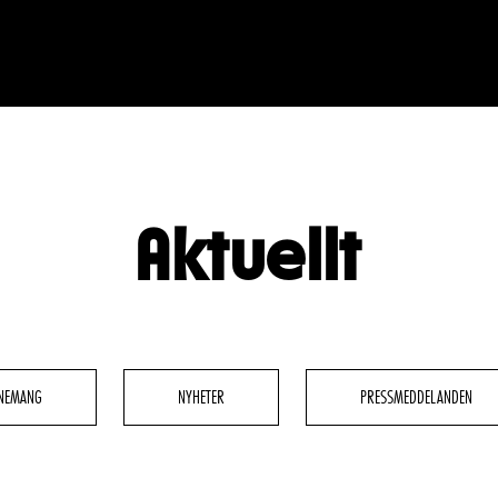
Aktuellt
BESÖK
GRUPPER & FÖRETAG
dryck
Grupper & teaterombud
rbete
Pedagognätverk & skolgruppe
NEMANG
NYHETER
PRESSMEDDELANDEN
g
Företag
glighet
Guidning