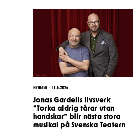
Unga
Frågor 
Presentkort
Platska
NYHETER
11.6.2026
Jonas Gardells livsverk
”Torka aldrig tårar utan
handskar” blir nästa stora
musikal på Svenska Teatern