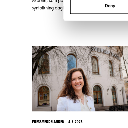
Mobile, som gör det möjligt att erbjuda
Deny
syntolkning dagligen till utvalda föreställningar.
PRESSMEDDELANDEN
4.5.2026