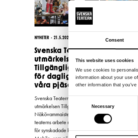
NYHETER
21.5.2026
Consent
Svenska Teatern tilldelas
utmärkelsen
This website uses cookies
Tillgänglighetsgärning 2026
We use cookies to personalis
för daglig syntolkning av
information about your use of
våra pjäser
other information that you’ve
Svenska Teatern har tilldelats den nationella
Consent
utmärkelsen Tillgänglighetsgärning 2026 av
Necessary
Selection
Näkövammaisten liitto. Utmärkelsen ges för
teaterns arbete med att utveckla tillgängligheten
för synskadade besökare genom appen Subtitle