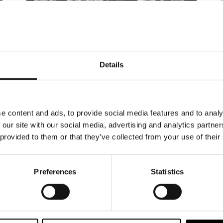
NYHETER
15.5.2026
Details
20 000 har bokat biljetter till
Änglagård – biljetterna till
våren 2027 släpps 19 maj
e content and ads, to provide social media features and to analy
 our site with our social media, advertising and analytics partn
Intresset för höstens stora musikal Änglagård
 provided to them or that they’ve collected from your use of their
är enormt. Hittills har 20 000 biljetter bokats och
sålts. Repetitionerna är i full gång, och glädjen i
ensemblen är påtaglig – nu växer föreställningen
Preferences
Statistics
fram dag för dag. Änglagård har premiär den 17
september 2026. Tisdagen den 19.5 kl 12
släpper vi biljetterna till föreställningarna 2027.