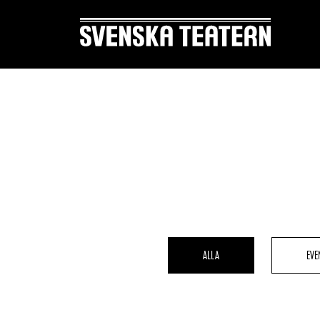
Suomi
Svenska
English
REPERTOAR & BILJETTER
DITT 
Repertoar
Mat & 
Kalender
Publika
ALLA
EVE
Kundtjänst
Textnin
Biljetter
Tillgän