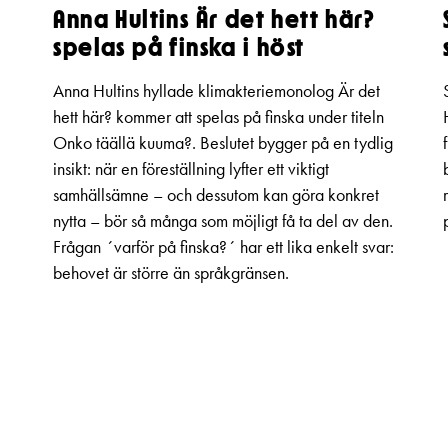
Anna Hultins Är det hett här?
spelas på finska i höst
Anna Hultins hyllade klimakteriemonolog Är det
hett här? kommer att spelas på finska under titeln
Onko täällä kuuma?. Beslutet bygger på en tydlig
insikt: när en föreställning lyfter ett viktigt
samhällsämne – och dessutom kan göra konkret
nytta – bör så många som möjligt få ta del av den.
Frågan ´varför på finska?´ har ett lika enkelt svar:
behovet är större än språkgränsen.