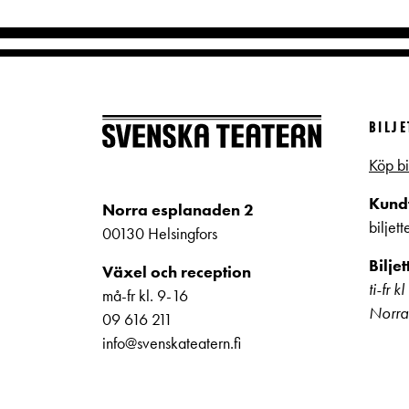
BILJ
Köp bi
Kundt
Norra esplanaden 2
biljet
00130 Helsingfors
Bilje
Växel och reception
ti-fr 
må-fr kl. 9-16
Norra
09 616 211
info@svenskateatern.fi