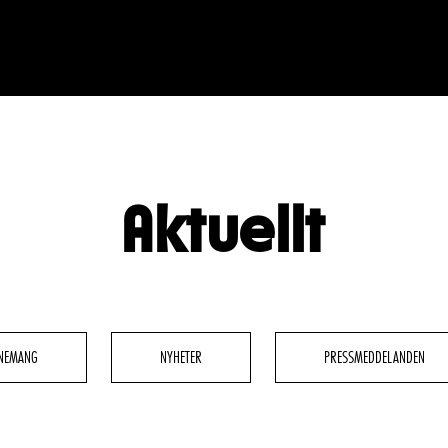
Aktuellt
BESÖK
GRUPPER & FÖRETAG
dryck
Grupper & teaterombud
rbete
Pedagognätverk & skolgruppe
NEMANG
NYHETER
PRESSMEDDELANDEN
g
Företag
glighet
Guidning