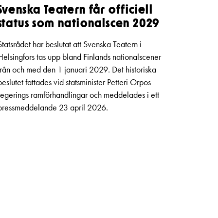
Svenska Teatern får officiell
status som nationalscen 2029
Statsrådet har beslutat att Svenska Teatern i
Helsingfors tas upp bland Finlands nationalscener
från och med den 1 januari 2029. Det historiska
beslutet fattades vid statsminister Petteri Orpos
regerings ramförhandlingar och meddelades i ett
pressmeddelande 23 april 2026.