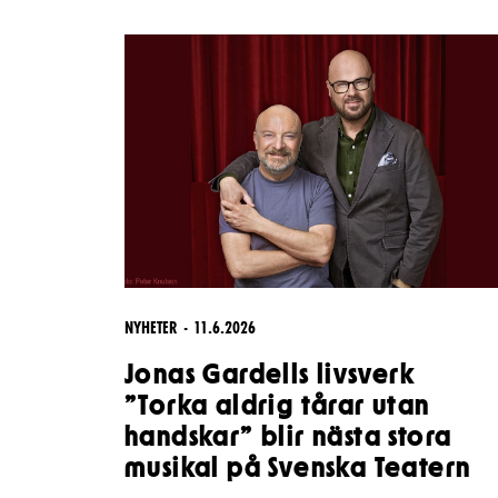
Unga
Frågor 
Presentkort
Platska
NYHETER
11.6.2026
Jonas Gardells livsverk
”Torka aldrig tårar utan
handskar” blir nästa stora
musikal på Svenska Teatern