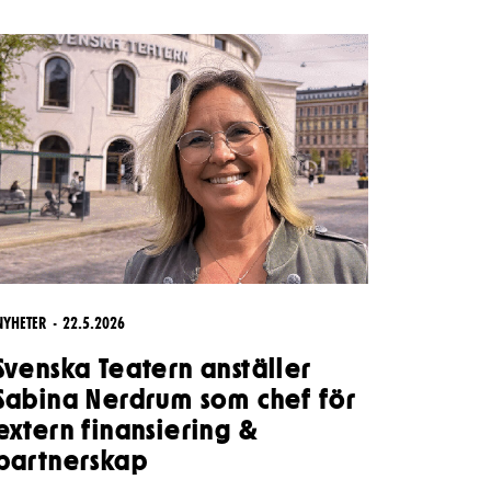
Kontaktuppgifter
Press
Jobba hos oss
Nyhetsbrev
Svenska Teatern Live
NYHETER
22.5.2026
Svenska Teatern anställer
Sabina Nerdrum som chef för
extern finansiering &
partnerskap