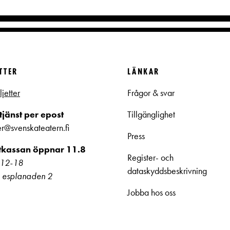
ETTER
LÄNKAR
ljetter
Frågor & svar
jänst per epost
Tillgänglighet
ter@svenskateatern.fi
Press
ttkassan öppnar 11.8
Register- och
kl 12-18
dataskyddsbeskrivning
 esplanaden 2
Jobba hos oss