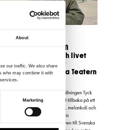
NYHETER
5.5.2026
About
Niklas Strömstedt OM
kärleken, Finland och livet
bakom låtarna inför
se our traffic. We also share
konserten på Svenska Teatern
ers who may combine it with
i höst
 services.
I den självbiografiska musikföreställningen Tyck
OM mig blickar Niklas Strömstedt tillbaka på ett
Marketing
långt liv i rampljuset – med humor, melankoli och
oväntad öppenhet. Efter 80 utsålda
föreställningar kommer succéshowen till Svenska