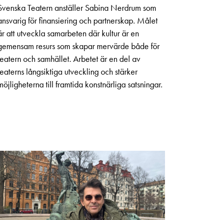
Svenska Teatern anställer Sabina Nerdrum som
ansvarig för finansiering och partnerskap. Målet
är att utveckla samarbeten där kultur är en
gemensam resurs som skapar mervärde både för
teatern och samhället. Arbetet är en del av
teaterns långsiktiga utveckling och stärker
möjligheterna till framtida konstnärliga satsningar.