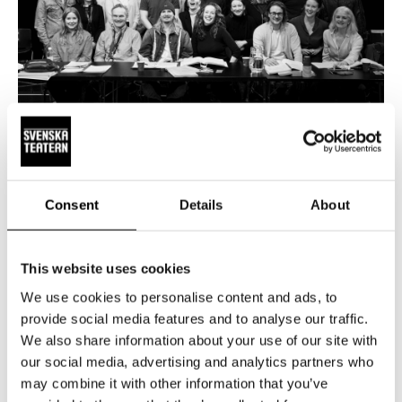
NYHETER
15.5.2026
20 000 har bokat biljetter till
Consent
Details
About
Änglagård – biljetterna till våren 2027
släpps 19 maj
This website uses cookies
Intresset för höstens stora musikal Änglagård är enormt.
Hittills har 20 000 biljetter bokats och sålts. Repetitionerna
We use cookies to personalise content and ads, to
är i full gång, och glädjen i ensemblen är påtaglig – nu
provide social media features and to analyse our traffic.
växer föreställningen fram dag för dag. Änglagård har
We also share information about your use of our site with
our social media, advertising and analytics partners who
premiär den 17 september 2026. Tisdagen den 19.5 kl 12
may combine it with other information that you’ve
släpper vi biljetterna till föreställningarna 2027.