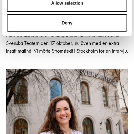
Allow selection
I den självbiografiska musikföreställningen Tyck OM mig
blickar Niklas Strömstedt tillbaka på ett långt liv i
Deny
rampljuset – med humor, melankoli och oväntad öppenhet.
Efter 80 utsålda föreställningar kommer succéshowen till
Svenska Teatern den 17 oktober, nu även med en extra
insatt matiné. Vi mötte Strömstedt i Stockholm för en intervju.