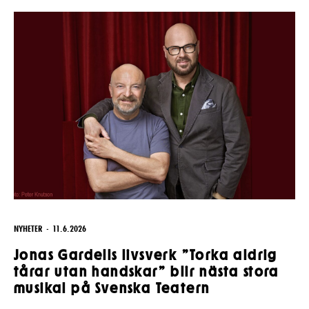
Pedagognätverk & skolgrupper
Unga
Aktuellt
Tillgänglighet
Företag
LOGGA IN
Presentkort
Teaterns verksamhet
Frågor & svar
Guidning
Ensemble
Platskarta
Historia
Kontaktuppgifter
Press
Jobba hos oss
NYHETER
11.6.2026
Nyhetsbrev
Jonas Gardells livsverk ”Torka aldrig
tårar utan handskar” blir nästa stora
Svenska Teatern Live
musikal på Svenska Teatern