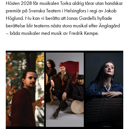
Hösten 2028 får musikalen Torka aldrig tårar utan handskar
premiär på Svenska Teatern i Helsingfors i regi av Jakob
Höglund. Nu kan vi berätta att Jonas Gardells hyllade
berättelse blir teaterns nästa stora musikal efter Änglagård
– båda musikaler med musik av Fredrik Kempe.