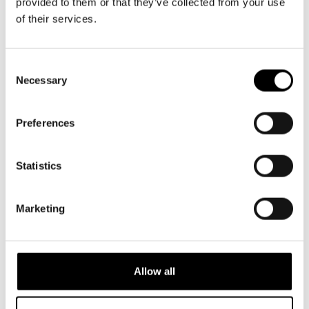
provided to them or that they’ve collected from your use
of their services.
Consent
Necessary
Selection
Preferences
Statistics
Marketing
NYHETER
5.5.2026
Allow all
Niklas Strömstedt OM kärleken, Finland
och livet bakom låtarna inför
konserten på Svenska Teatern i höst