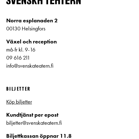
Norra esplanaden 2
00130 Helsingfors
Växel och reception
må-fr kl. 9-16
09 616 211
info@svenskateatern.fi
BILJETTER
Köp biljetter
Kundtjänst per epost
biljetter@svenskateatern.fi
Biljettkassan öppnar 11.8