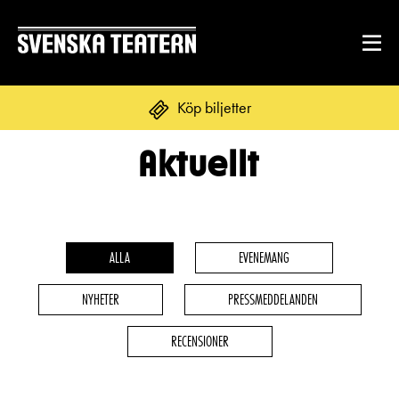
Köp biljetter
Aktuellt
Suomi
Svenska
English
REPERTOAR & BILJETTER
Repertoar
ALLA
EVENEMANG
DITT BESÖK
Kalender
NYHETER
PRESSMEDDELANDEN
Mat & dryck
Kundtjänst
GRUPPER & FÖRETAG
RECENSIONER
Publikarbete
Grupper & teaterombud
Biljetter
Textning
OM SVENSKA TEATERN