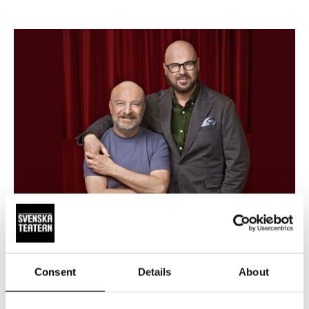
NYHETER
11.6.2026
Jonas Gardells livsverk ”Torka aldrig
Consent
Details
About
tårar utan handskar” blir nästa stora
musikal på Svenska Teatern