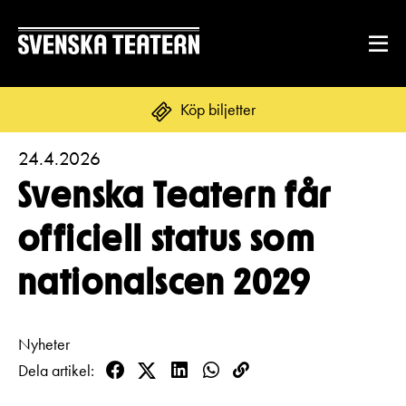
Köp biljetter
24.4.2026
Suomi
Svenska
English
Svenska Teatern får
REPERTOAR & BILJETTER
officiell status som
Repertoar
nationalscen 2029
DITT BESÖK
Kalender
Mat & dryck
Kundtjänst
GRUPPER & FÖRETAG
Nyheter
Publikarbete
Dela artikel
Grupper & teaterombud
Biljetter
Facebook
Twitter
LinkedIn
WhatsApp
Kopioi
Textning
OM SVENSKA TEATERN
linkki