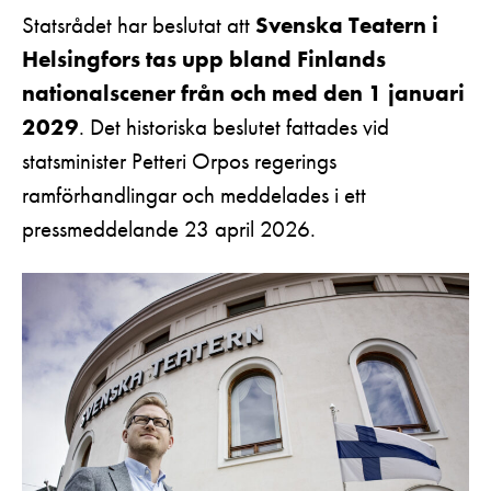
Pedagognätverk & skolgrupper
Unga
Statsrådet har beslutat att
Svenska Teatern i
Aktuellt
Tillgänglighet
Helsingfors tas upp bland Finlands
Företag
LOGGA IN
Presentkort
Teaterns verksamhet
Frågor & svar
nationalscener från och med den 1 januari
Guidning
2029
. Det historiska beslutet fattades vid
Ensemble
Platskarta
statsminister Petteri Orpos regerings
Historia
ramförhandlingar och meddelades i ett
pressmeddelande 23 april 2026.
Kontaktuppgifter
Press
Jobba hos oss
Nyhetsbrev
Svenska Teatern Live