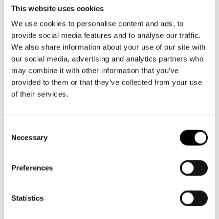
This website uses cookies
Hösten 2028 får musikalen Torka aldrig tårar utan handskar
We use cookies to personalise content and ads, to
premiär på Svenska Teatern i Helsingfors i regi av Jakob
provide social media features and to analyse our traffic.
Höglund. Nu kan vi berätta att Jonas Gardells hyllade
We also share information about your use of our site with
berättelse blir teaterns nästa stora musikal efter Änglagård
our social media, advertising and analytics partners who
– båda musikaler med musik av Fredrik Kempe.
may combine it with other information that you’ve
provided to them or that they’ve collected from your use
of their services.
Consent
Necessary
Selection
Preferences
Statistics