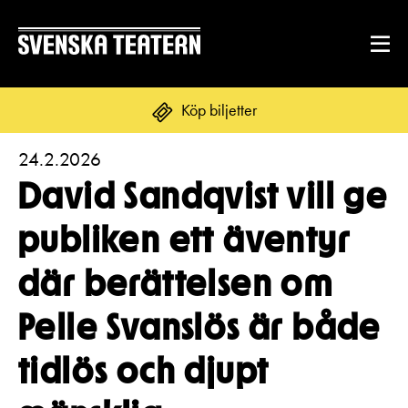
Köp biljetter
24.2.2026
Suomi
Svenska
English
David Sandqvist vill ge
REPERTOAR & BILJETTER
publiken ett äventyr
Repertoar
där berättelsen om
DITT BESÖK
Kalender
Mat & dryck
Pelle Svanslös är både
Kundtjänst
GRUPPER & FÖRETAG
Publikarbete
tidlös och djupt
Grupper & teaterombud
Biljetter
Textning
OM SVENSKA TEATERN