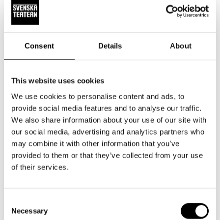
Konstnärligt team
Consent
Details
About
Text:
Annina Enckell
(en nydramatisering baserad på den
senaste generationens bearbetning av Gösta Knutssons
klassiska berättelser)
This website uses cookies
We use cookies to personalise content and ads, to
Regi:
David Sandqvist
provide social media features and to analyse our traffic.
We also share information about your use of our site with
Kompositör:
Hanna Mikander
our social media, advertising and analytics partners who
Scenografi:
Erik Salvesen
may combine it with other information that you’ve
Kostymdesign:
Erika Turunen
provided to them or that they’ve collected from your use
Mask:
Titta Stoor
of their services.
Koreograf:
Iiro Heikkilä
Ljuddesign:
Hanna Mikander
Consent
Ljusdesign:
Julia Jäntti
Necessary
Selection