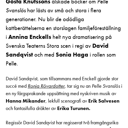
Gösta Knutssons
älskade böcker om
Pelle
Svanslös
har lästs av små och stora i flera
generationer. Nu blir de odödliga
kattberättelserna en storslagen familjeföreställning
i
Annina Enckells
helt nya dramatisering på
Svenska Teaterns Stora scen i regi av
David
Sandqvist
och med
Sonia Haga
i rollen som
Pelle.
David Sandqvist, som tillsammans med Enckell gjorde stor
succé med
Ronja Rövardotter
,
tar sig nu an
Pelle Svanslös
i
en ny färgsprakande uppsättning med nyskriven musik av
Hanna Mikander
, lekfull scenografi av
Erik Salvesen
och fantasifulla dräkter av
Erika Turunen.
Regissör David Sandqvist har regisserat två framgångsrika