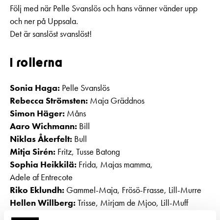
Följ med när Pelle Svanslös och hans vänner vänder upp
och ner på Uppsala.
Det är sanslöst svanslöst!
I rollerna
Sonia Haga:
Pelle Svanslös
Rebecca Strömsten:
Maja Gräddnos
Simon Häger:
Måns
Aaro Wichmann:
Bill
Niklas Åkerfelt:
Bull
Mitja Sirén:
Fritz, Tusse Batong
Sophia Heikkilä:
Frida, Majas mamma,
Adele af Entrecote
Riko Eklundh:
Gammel-Maja, Frösö-Frasse, Lill-Murre
Hellen Willberg:
Trisse, Mirjam de Mjoo, Lill-Muff
Josefin Silén:
Gullan, Lill-Maj