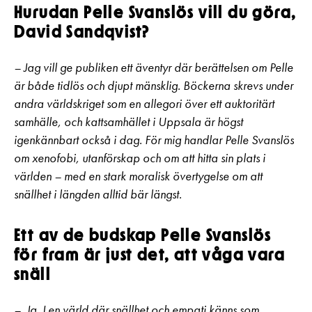
Hurudan Pelle Svanslös vill du göra,
David Sandqvist?
– Jag vill ge publiken ett äventyr där berättelsen om Pelle
är både tidlös och djupt mänsklig. Böckerna skrevs under
andra världskriget som en allegori över ett auktoritärt
samhälle, och kattsamhället i Uppsala är högst
igenkännbart också i dag. För mig handlar Pelle Svanslös
om xenofobi, utanförskap och om att hitta sin plats i
världen – med en stark moralisk övertygelse om att
snällhet i längden alltid bär längst.
Ett av de budskap Pelle Svanslös
för fram är just det, att våga vara
snäll
– Ja. I en värld där snällhet och empati känns som