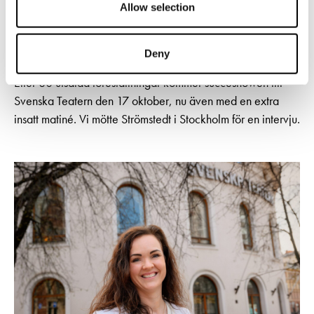
Allow selection
I den självbiografiska musikföreställningen Tyck OM mig
blickar Niklas Strömstedt tillbaka på ett långt liv i
Deny
rampljuset – med humor, melankoli och oväntad öppenhet.
Efter 80 utsålda föreställningar kommer succéshowen till
Svenska Teatern den 17 oktober, nu även med en extra
insatt matiné. Vi mötte Strömstedt i Stockholm för en intervju.