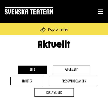
Köp biljetter
Aktuellt
Suomi
Svenska
English
REPERTOAR & BILJETTER
Repertoar
ALLA
EVENEMANG
DITT BESÖK
Kalender
NYHETER
PRESSMEDDELANDEN
Mat & dryck
Kundtjänst
GRUPPER & FÖRETAG
RECENSIONER
Publikarbete
Grupper & teaterombud
Biljetter
Textning
OM SVENSKA TEATERN