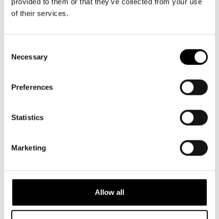
provided to them or that they’ve collected from your use
of their services.
Consent
Necessary
Selection
Preferences
Statistics
Marketing
NYHETER
5.5.2026
Allow all
Niklas Strömstedt OM kärleken, Finland
och livet bakom låtarna inför
konserten på Svenska Teatern i höst