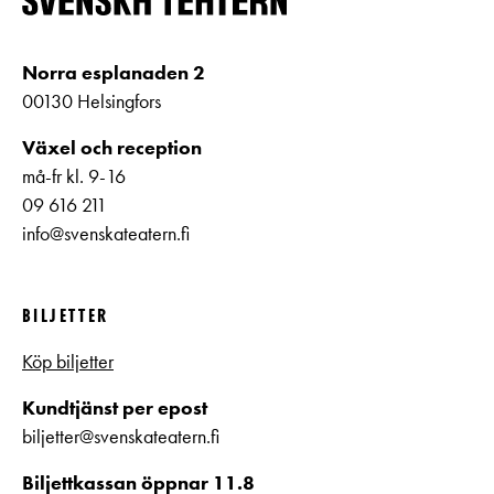
Norra esplanaden 2
00130 Helsingfors
Växel och reception
må-fr kl. 9-16
09 616 211
info@svenskateatern.fi
BILJETTER
Köp biljetter
Kundtjänst per epost
biljetter@svenskateatern.fi
Biljettkassan öppnar 11.8