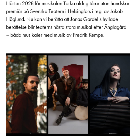
Hösten 2028 får musikalen Torka aldrig tårar utan handskar
premiär på Svenska Teatern i Helsingfors i regi av Jakob
Höglund. Nu kan vi berätta att Jonas Gardells hyllade
berättelse blir teaterns nästa stora musikal efter Änglagård
– båda musikaler med musik av Fredrik Kempe.