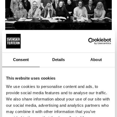
NYHETER
15.5.2026
20 000 har bokat biljetter till
Consent
Details
About
Änglagård – biljetterna till våren 2027
släpps 19 maj
This website uses cookies
Intresset för höstens stora musikal Änglagård är enormt.
Hittills har 20 000 biljetter bokats och sålts. Repetitionerna
We use cookies to personalise content and ads, to
är i full gång, och glädjen i ensemblen är påtaglig – nu
provide social media features and to analyse our traffic.
växer föreställningen fram dag för dag. Änglagård har
We also share information about your use of our site with
our social media, advertising and analytics partners who
premiär den 17 september 2026. Tisdagen den 19.5 kl 12
may combine it with other information that you’ve
släpper vi biljetterna till föreställningarna 2027.