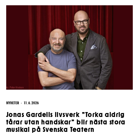
Pedagognätverk & skolgrupper
Unga
Aktuellt
Tillgänglighet
Företag
LOGGA IN
Presentkort
Teaterns verksamhet
Frågor & svar
Guidning
Ensemble
Platskarta
Historia
Kontaktuppgifter
Press
Jobba hos oss
NYHETER
11.6.2026
Nyhetsbrev
Jonas Gardells livsverk ”Torka aldrig
tårar utan handskar” blir nästa stora
Svenska Teatern Live
musikal på Svenska Teatern