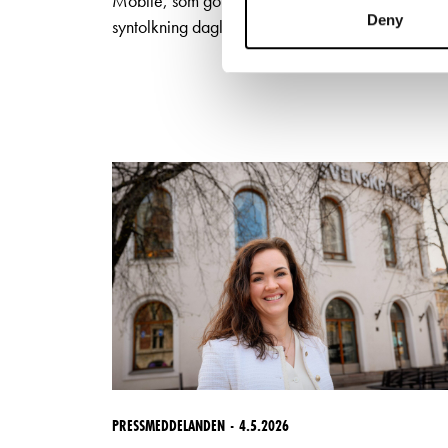
Mobile, som gör det möjligt att erbjuda
Deny
syntolkning dagligen till utvalda föreställningar.
PRESSMEDDELANDEN
4.5.2026