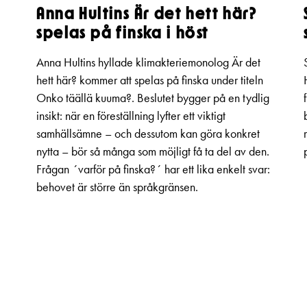
Anna Hultins Är det hett här?
spelas på finska i höst
Anna Hultins hyllade klimakteriemonolog Är det
hett här? kommer att spelas på finska under titeln
Onko täällä kuuma?. Beslutet bygger på en tydlig
insikt: när en föreställning lyfter ett viktigt
samhällsämne – och dessutom kan göra konkret
nytta – bör så många som möjligt få ta del av den.
Frågan ´varför på finska?´ har ett lika enkelt svar:
behovet är större än språkgränsen.