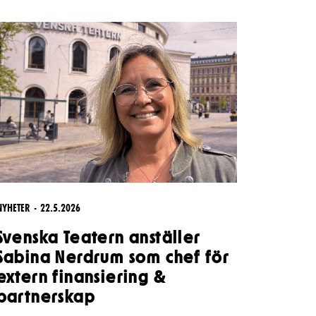
Kontaktuppgifter
Press
Jobba hos oss
Nyhetsbrev
Svenska Teatern Live
NYHETER
22.5.2026
Svenska Teatern anställer
Sabina Nerdrum som chef för
extern finansiering &
partnerskap