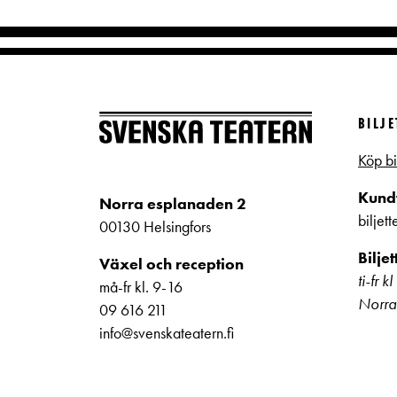
BILJ
Köp bi
Kundt
Norra esplanaden 2
biljet
00130 Helsingfors
Bilje
Växel och reception
ti-fr 
må-fr kl. 9-16
Norra
09 616 211
info@svenskateatern.fi