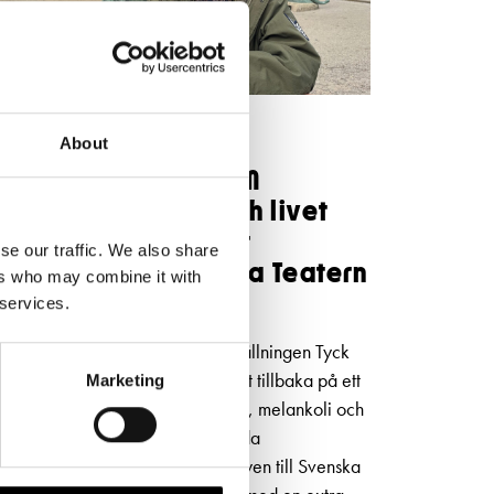
NYHETER
5.5.2026
About
Niklas Strömstedt OM
kärleken, Finland och livet
bakom låtarna inför
se our traffic. We also share
konserten på Svenska Teatern
ers who may combine it with
i höst
 services.
I den självbiografiska musikföreställningen Tyck
OM mig blickar Niklas Strömstedt tillbaka på ett
Marketing
långt liv i rampljuset – med humor, melankoli och
oväntad öppenhet. Efter 80 utsålda
föreställningar kommer succéshowen till Svenska