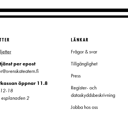
ETTER
LÄNKAR
ljetter
Frågor & svar
jänst per epost
Tillgänglighet
ter@svenskateatern.fi
Press
ttkassan öppnar 11.8
Register- och
kl 12-18
dataskyddsbeskrivning
 esplanaden 2
Jobba hos oss