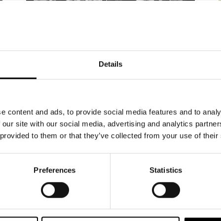
NYHETER
15.5.2026
Details
20 000 har bokat biljetter till
Änglagård – biljetterna till
våren 2027 släpps 19 maj
e content and ads, to provide social media features and to analy
 our site with our social media, advertising and analytics partn
Intresset för höstens stora musikal Änglagård
 provided to them or that they’ve collected from your use of their
är enormt. Hittills har 20 000 biljetter bokats och
sålts. Repetitionerna är i full gång, och glädjen i
ensemblen är påtaglig – nu växer föreställningen
Preferences
Statistics
fram dag för dag. Änglagård har premiär den 17
september 2026. Tisdagen den 19.5 kl 12
släpper vi biljetterna till föreställningarna 2027.