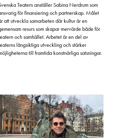
Svenska Teatern anställer Sabina Nerdrum som
ansvarig för finansiering och partnerskap. Målet
är att utveckla samarbeten där kultur är en
gemensam resurs som skapar mervärde både för
teatern och samhället. Arbetet är en del av
teaterns långsiktiga utveckling och stärker
möjligheterna till framtida konstnärliga satsningar.