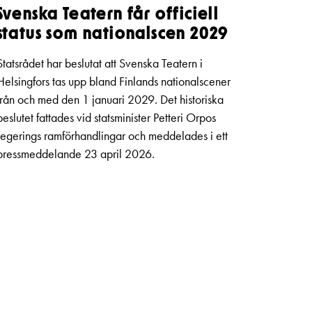
Svenska Teatern får officiell
status som nationalscen 2029
Statsrådet har beslutat att Svenska Teatern i
Helsingfors tas upp bland Finlands nationalscener
från och med den 1 januari 2029. Det historiska
beslutet fattades vid statsminister Petteri Orpos
regerings ramförhandlingar och meddelades i ett
pressmeddelande 23 april 2026.