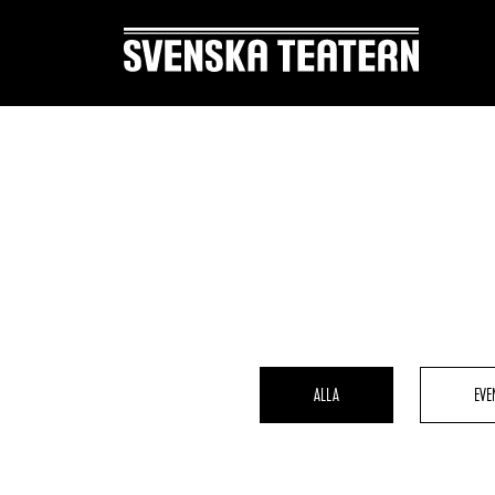
Suomi
Svenska
English
REPERTOAR & BILJETTER
DITT 
Repertoar
Mat & 
Kalender
Publika
ALLA
EVE
Kundtjänst
Textnin
Biljetter
Tillgän