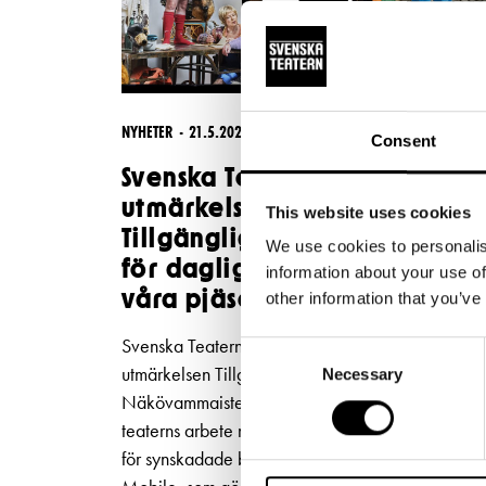
NYHETER
21.5.2026
Consent
Svenska Teatern tilldelas
utmärkelsen
This website uses cookies
Tillgänglighetsgärning 2026
We use cookies to personalis
för daglig syntolkning av
information about your use of
våra pjäser
other information that you’ve
Svenska Teatern har tilldelats den nationella
Consent
utmärkelsen Tillgänglighetsgärning 2026 av
Necessary
Selection
Näkövammaisten liitto. Utmärkelsen ges för
teaterns arbete med att utveckla tillgängligheten
för synskadade besökare genom appen Subtitle