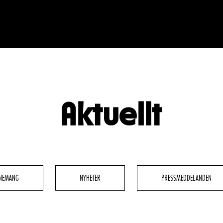
Aktuellt
BESÖK
GRUPPER & FÖRETAG
dryck
Grupper & teaterombud
rbete
Pedagognätverk & skolgruppe
NEMANG
NYHETER
PRESSMEDDELANDEN
g
Företag
glighet
Guidning