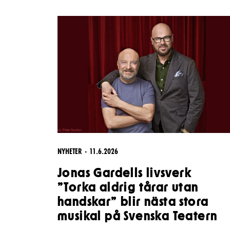
Unga
Frågor 
Presentkort
Platska
NYHETER
11.6.2026
Jonas Gardells livsverk
”Torka aldrig tårar utan
handskar” blir nästa stora
musikal på Svenska Teatern