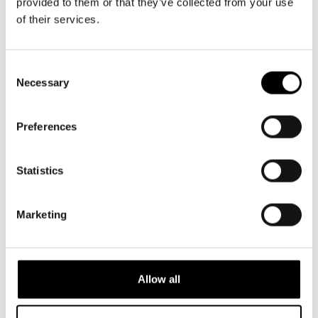
provided to them or that they’ve collected from your use
of their services.
Consent
Necessary
Selection
Preferences
Statistics
Marketing
NYHETER
5.5.2026
Allow all
Niklas Strömstedt OM kärleken, Finland
och livet bakom låtarna inför
konserten på Svenska Teatern i höst