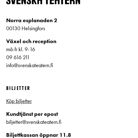
Norra esplanaden 2
00130 Helsingfors
Växel och reception
må-fr kl. 9-16
09 616 211
info@svenskateatern.fi
BILJETTER
Köp biljetter
Kundtjänst per epost
biljetter@svenskateatern.fi
Biljettkassan öppnar 11.8