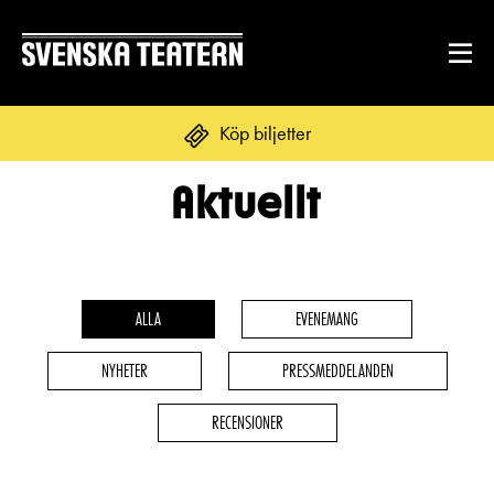
Köp biljetter
Aktuellt
Suomi
Svenska
English
REPERTOAR & BILJETTER
Repertoar
ALLA
EVENEMANG
DITT BESÖK
Kalender
NYHETER
PRESSMEDDELANDEN
Mat & dryck
Kundtjänst
GRUPPER & FÖRETAG
RECENSIONER
Publikarbete
Grupper & teaterombud
Biljetter
Textning
OM SVENSKA TEATERN