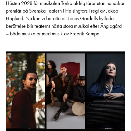
Hösten 2028 får musikalen Torka aldrig tårar utan handskar
premiär på Svenska Teatern i Helsingfors i regi av Jakob
Höglund. Nu kan vi berätta att Jonas Gardells hyllade
berättelse blir teaterns nästa stora musikal efter Änglagård
– båda musikaler med musik av Fredrik Kempe.