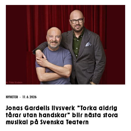
Pedagognätverk & skolgrupper
Unga
Aktuellt
Tillgänglighet
Företag
LOGGA IN
Presentkort
Teaterns verksamhet
Frågor & svar
Guidning
Ensemble
Platskarta
Historia
Kontaktuppgifter
Press
Jobba hos oss
NYHETER
11.6.2026
Nyhetsbrev
Jonas Gardells livsverk ”Torka aldrig
tårar utan handskar” blir nästa stora
Svenska Teatern Live
musikal på Svenska Teatern