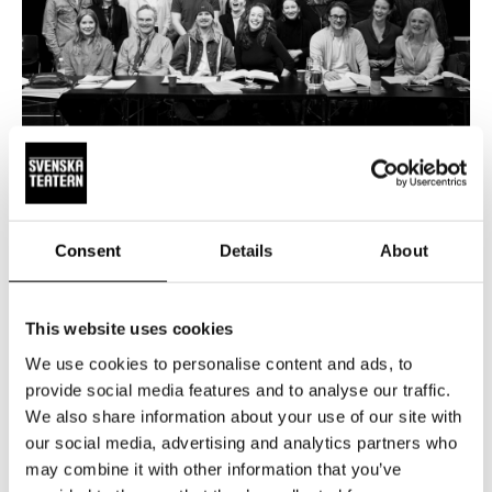
NYHETER
15.5.2026
20 000 har bokat biljetter till
Consent
Details
About
Änglagård – biljetterna till våren 2027
släpps 19 maj
This website uses cookies
Intresset för höstens stora musikal Änglagård är enormt.
Hittills har 20 000 biljetter bokats och sålts. Repetitionerna
We use cookies to personalise content and ads, to
är i full gång, och glädjen i ensemblen är påtaglig – nu
provide social media features and to analyse our traffic.
växer föreställningen fram dag för dag. Änglagård har
We also share information about your use of our site with
our social media, advertising and analytics partners who
premiär den 17 september 2026. Tisdagen den 19.5 kl 12
may combine it with other information that you’ve
släpper vi biljetterna till föreställningarna 2027.