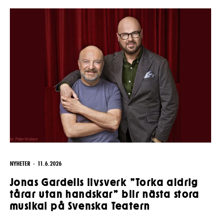
Pedagognätverk & skolgrupper
Unga
Aktuellt
Tillgänglighet
Företag
LOGGA IN
Presentkort
Teaterns verksamhet
Frågor & svar
Guidning
Ensemble
Platskarta
Historia
Kontaktuppgifter
Press
Jobba hos oss
NYHETER
11.6.2026
Nyhetsbrev
Jonas Gardells livsverk ”Torka aldrig
tårar utan handskar” blir nästa stora
Svenska Teatern Live
musikal på Svenska Teatern