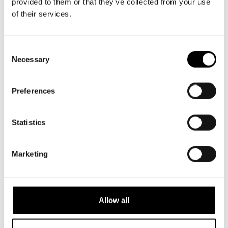
provided to them or that they’ve collected from your use
of their services.
Consent
Necessary
Selection
Preferences
Statistics
Marketing
NYHETER
5.5.2026
Allow all
Niklas Strömstedt OM kärleken, Finland
och livet bakom låtarna inför
konserten på Svenska Teatern i höst