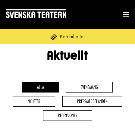
Köp biljetter
Aktuellt
Suomi
Svenska
English
REPERTOAR & BILJETTER
Repertoar
ALLA
EVENEMANG
DITT BESÖK
Kalender
NYHETER
PRESSMEDDELANDEN
Mat & dryck
Kundtjänst
GRUPPER & FÖRETAG
RECENSIONER
Publikarbete
Grupper & teaterombud
Biljetter
Textning
OM SVENSKA TEATERN