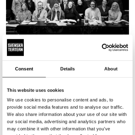
NYHETER
15.5.2026
20 000 har bokat biljetter till
Consent
Details
About
Änglagård – biljetterna till våren 2027
släpps 19 maj
This website uses cookies
Intresset för höstens stora musikal Änglagård är enormt.
Hittills har 20 000 biljetter bokats och sålts. Repetitionerna
We use cookies to personalise content and ads, to
är i full gång, och glädjen i ensemblen är påtaglig – nu
provide social media features and to analyse our traffic.
växer föreställningen fram dag för dag. Änglagård har
We also share information about your use of our site with
our social media, advertising and analytics partners who
premiär den 17 september 2026. Tisdagen den 19.5 kl 12
may combine it with other information that you’ve
släpper vi biljetterna till föreställningarna 2027.