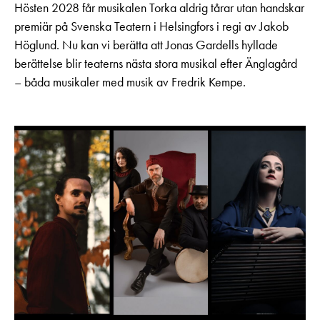
Hösten 2028 får musikalen Torka aldrig tårar utan handskar
premiär på Svenska Teatern i Helsingfors i regi av Jakob
Höglund. Nu kan vi berätta att Jonas Gardells hyllade
berättelse blir teaterns nästa stora musikal efter Änglagård
– båda musikaler med musik av Fredrik Kempe.