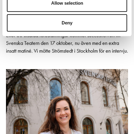
Allow selection
I den självbiografiska musikföreställningen Tyck OM mig
blickar Niklas Strömstedt tillbaka på ett långt liv i
Deny
rampljuset – med humor, melankoli och oväntad öppenhet.
Efter 80 utsålda föreställningar kommer succéshowen till
Svenska Teatern den 17 oktober, nu även med en extra
insatt matiné. Vi mötte Strömstedt i Stockholm för en intervju.