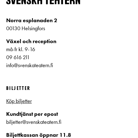
Norra esplanaden 2
00130 Helsingfors
Växel och reception
må-fr kl. 9-16
09 616 211
info@svenskateatern.fi
BILJETTER
Köp biljetter
Kundtjänst per epost
biljetter@svenskateatern.fi
Biljettkassan öppnar 11.8