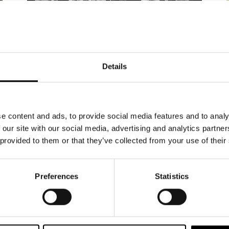
NYHETER
15.5.2026
Details
20 000 har bokat biljetter till
Änglagård – biljetterna till
våren 2027 släpps 19 maj
e content and ads, to provide social media features and to analy
 our site with our social media, advertising and analytics partn
Intresset för höstens stora musikal Änglagård
 provided to them or that they’ve collected from your use of their
är enormt. Hittills har 20 000 biljetter bokats och
sålts. Repetitionerna är i full gång, och glädjen i
ensemblen är påtaglig – nu växer föreställningen
Preferences
Statistics
fram dag för dag. Änglagård har premiär den 17
september 2026. Tisdagen den 19.5 kl 12
släpper vi biljetterna till föreställningarna 2027.