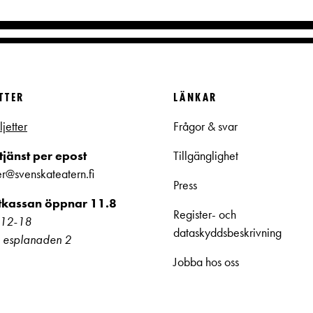
ETTER
LÄNKAR
ljetter
Frågor & svar
jänst per epost
Tillgänglighet
ter@svenskateatern.fi
Press
ttkassan öppnar 11.8
Register- och
kl 12-18
dataskyddsbeskrivning
 esplanaden 2
Jobba hos oss