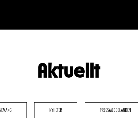
Aktuellt
BESÖK
GRUPPER & FÖRETAG
dryck
Grupper & teaterombud
rbete
Pedagognätverk & skolgruppe
NEMANG
NYHETER
PRESSMEDDELANDEN
g
Företag
glighet
Guidning