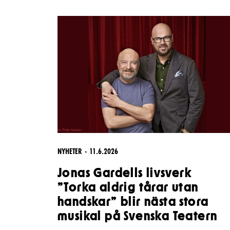
Unga
Frågor 
Presentkort
Platska
NYHETER
11.6.2026
Jonas Gardells livsverk
”Torka aldrig tårar utan
handskar” blir nästa stora
musikal på Svenska Teatern