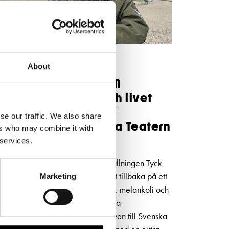
NYHETER
5.5.2026
About
Niklas Strömstedt OM
kärleken, Finland och livet
bakom låtarna inför
se our traffic. We also share
konserten på Svenska Teatern
ers who may combine it with
i höst
 services.
I den självbiografiska musikföreställningen Tyck
OM mig blickar Niklas Strömstedt tillbaka på ett
Marketing
långt liv i rampljuset – med humor, melankoli och
oväntad öppenhet. Efter 80 utsålda
föreställningar kommer succéshowen till Svenska