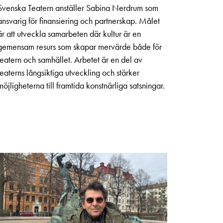
Svenska Teatern anställer Sabina Nerdrum som
ansvarig för finansiering och partnerskap. Målet
är att utveckla samarbeten där kultur är en
gemensam resurs som skapar mervärde både för
teatern och samhället. Arbetet är en del av
teaterns långsiktiga utveckling och stärker
möjligheterna till framtida konstnärliga satsningar.