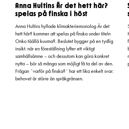
Anna Hultins Är det hett här?
spelas på finska i höst
Anna Hultins hyllade klimakteriemonolog Är det
hett här? kommer att spelas på finska under titeln
Onko täällä kuuma?. Beslutet bygger på en tydlig
insikt: när en föreställning lyfter ett viktigt
samhällsämne – och dessutom kan göra konkret
nytta – bör så många som möjligt få ta del av den.
Frågan ´varför på finska?´ har ett lika enkelt svar:
behovet är större än språkgränsen.