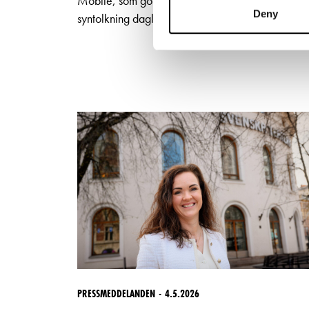
Mobile, som gör det möjligt att erbjuda
Deny
syntolkning dagligen till utvalda föreställningar.
PRESSMEDDELANDEN
4.5.2026