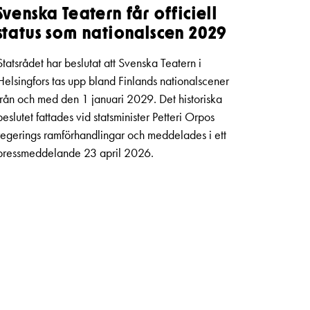
Svenska Teatern får officiell
status som nationalscen 2029
Statsrådet har beslutat att Svenska Teatern i
Helsingfors tas upp bland Finlands nationalscener
från och med den 1 januari 2029. Det historiska
beslutet fattades vid statsminister Petteri Orpos
regerings ramförhandlingar och meddelades i ett
pressmeddelande 23 april 2026.