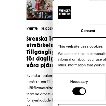
NYHETER
21.5.2026
Consent
Svenska Teatern tilldelas
utmärkelsen
This website uses cookies
Tillgänglighetsgärning 2026
We use cookies to personalis
för daglig syntolkning av
information about your use of
våra pjäser
other information that you’ve
Svenska Teatern har tilldelats den nationella
Consent
utmärkelsen Tillgänglighetsgärning 2026 av
Necessary
Selection
Näkövammaisten liitto. Utmärkelsen ges för
teaterns arbete med att utveckla tillgängligheten
för synskadade besökare genom appen Subtitle