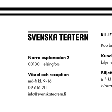
BILJ
Köp bi
Kundt
Norra esplanaden 2
biljet
00130 Helsingfors
Bilje
Växel och reception
ti-fr 
må-fr kl. 9-16
Norra
09 616 211
info@svenskateatern.fi