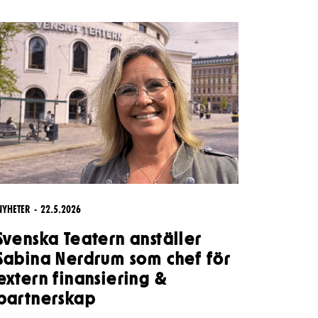
Kontaktuppgifter
Press
Jobba hos oss
Nyhetsbrev
Svenska Teatern Live
NYHETER
22.5.2026
Svenska Teatern anställer
Sabina Nerdrum som chef för
extern finansiering &
partnerskap