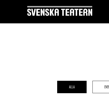
Suomi
Svenska
English
REPERTOAR & BILJETTER
DITT 
Repertoar
Mat & 
Kalender
Publika
ALLA
EVE
Kundtjänst
Textnin
Biljetter
Tillgän