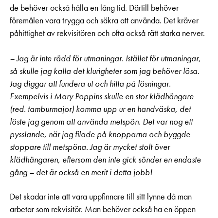
de behöver också hålla en lång tid. Därtill behöver
föremålen vara trygga och säkra att använda. Det kräver
påhittighet av rekvisitören och ofta också rätt starka nerver.
– Jag är inte rädd för utmaningar. Istället för utmaningar,
så skulle jag kalla det klurigheter som jag behöver lösa.
Jag diggar att fundera ut och hitta på lösningar.
Exempelvis i Mary Poppins skulle en stor klädhängare
(red. tamburmajor) komma upp ur en handväska, det
löste jag genom att använda metspön. Det var nog ett
pysslande, när jag filade på knopparna och byggde
stoppare till metspöna. Jag är mycket stolt över
klädhängaren, eftersom den inte gick sönder en endaste
gång – det är också en merit i detta jobb!
Det skadar inte att vara uppfinnare till sitt lynne då man
arbetar som rekvisitör. Man behöver också ha en öppen