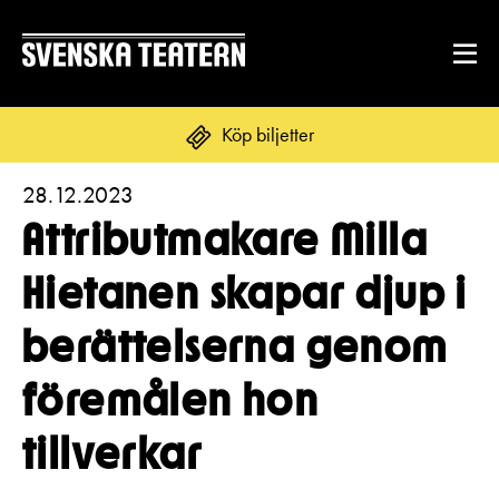
Köp biljetter
28.12.2023
Suomi
Svenska
English
Attributmakare Milla
REPERTOAR & BILJETTER
Hietanen skapar djup i
Repertoar
berättelserna genom
DITT BESÖK
Kalender
Mat & dryck
föremålen hon
Kundtjänst
GRUPPER & FÖRETAG
Publikarbete
tillverkar
Grupper & teaterombud
Biljetter
Textning
OM SVENSKA TEATERN