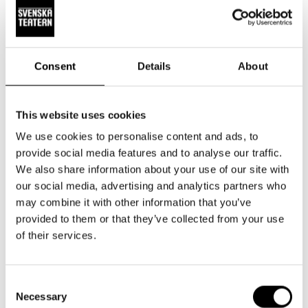
den ettåriga kursen två gånger!
Men att jobba ensam inom konstbranschen, med dess
hårda konkurrens, lockade ändå inte Milla Hietanen.
Consent
Details
About
– Jag insåg att jag behöver en gemenskap runt mig. Jag
saknade också ett ”vanligt” jobb och en regelbunden
This website uses cookies
dagsrytm – även om detta ju inte är ett vanligt jobb! Jag
We use cookies to personalise content and ads, to
kom tillbaka till teatervärlden till mitt tidigare jobb som
provide social media features and to analyse our traffic.
rekvisitör och när den förra attributmakaren slutade, så
We also share information about your use of our site with
sökte jag platsen, och på den vägen är jag nu.
our social media, advertising and analytics partners who
may combine it with other information that you’ve
Det bästa är att få ett leende
provided to them or that they’ve collected from your use
of their services.
att växa fram på publikens
läppar
Consent
Necessary
Selection
Det roligaste i arbetet är att lära sig allt nytt. Till näst ska