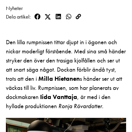
Pedagognätverk & skolgrupper
Unga
Nyheter
Aktuellt
Tillgänglighet
Företag
Dela artikel
LOGGA IN
Presentkort
Facebook
Twitter
LinkedIn
WhatsApp
Kopioi
Teaterns verksamhet
Frågor & svar
linkki
Guidning
Ensemble
Platskarta
Den lilla rumpnissen tittar djupt in i ögonen och
Historia
nickar moderligt förstående. Med sina små händer
stryker den över den trasiga kjolfållen och ser ut
Kontaktuppgifter
att snart säga något. Dockan förblir ändå tyst,
Press
trots att den i
Milla Hietanen
s händer ser ut att
väckas till liv. Rumpnissen, som har planerats av
Jobba hos oss
dockmakaren
Iida Vanttaja
, är med i den
Nyhetsbrev
hyllade produktionen
Ronja Rövardotter.
Svenska Teatern Live