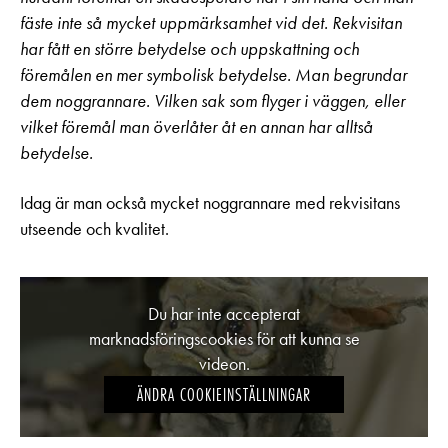
fäste inte så mycket uppmärksamhet vid det. Rekvisitan
har fått en större betydelse och uppskattning och
föremålen en mer symbolisk betydelse. Man begrundar
dem noggrannare. Vilken sak som flyger i väggen, eller
vilket föremål man överlåter åt en annan har alltså
betydelse.
Idag är man också mycket noggrannare med rekvisitans
utseende och kvalitet.
Du har inte accepterat
marknadsföringscookies för att kunna se
videon.
ÄNDRA COOKIEINSTÄLLNINGAR