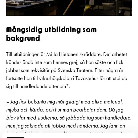
Mångsidig utbildning som
bakgrund
Till utbildningen är Milla Hietanen skräddare. Det arbetet
kändes ändå inte som hennes grej, så hon sökte och fick
jobbet som rekvisitör på Svenska Teatern. Efter några år
fortsatte hon till yrkeshögskolan i Tavastehus för att utbilda
sig till handledande artenom*.
– Jag fick bekanta mig mångsidigt med olika material,
mjuka och hårda, och hur man bearbetar dem. Då jag
blev klar med studierna, så jobbade jag som handledare,
men jag saknade att jobba med händerna. Jag fann en
kurs i metallsmide, som verkligen var min grej! Jag gick