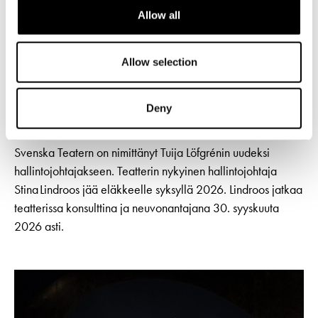
Allow all
Allow selection
TIEDOTTEET
4.5.2026
Svenska Teatern saa uuden
Deny
hallintojohtajan
Svenska Teatern on nimittänyt Tuija Löfgrénin uudeksi
hallintojohtajakseen. Teatterin nykyinen hallintojohtaja
Stina Lindroos jää eläkkeelle syksyllä 2026. Lindroos jatkaa
teatterissa konsulttina ja neuvonantajana 30. syyskuuta
2026 asti.