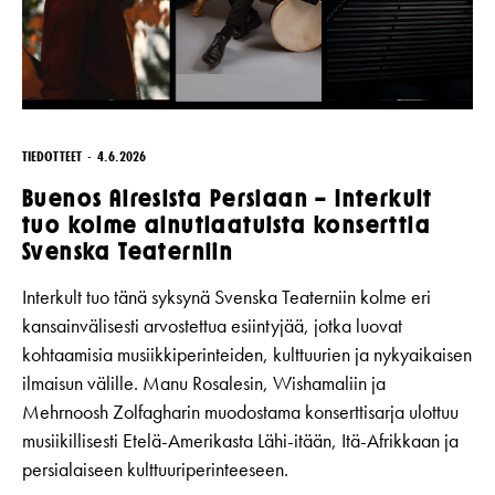
TIEDOTTEET
4.6.2026
Buenos Airesista Persiaan – Interkult
tuo kolme ainutlaatuista konserttia
Svenska Teaterniin
Interkult tuo tänä syksynä Svenska Teaterniin kolme eri
kansainvälisesti arvostettua esiintyjää, jotka luovat
kohtaamisia musiikkiperinteiden, kulttuurien ja nykyaikaisen
ilmaisun välille. Manu Rosalesin, Wishamaliin ja
Mehrnoosh Zolfagharin muodostama konserttisarja ulottuu
musiikillisesti Etelä-Amerikasta Lähi-itään, Itä-Afrikkaan ja
persialaiseen kulttuuriperinteeseen.