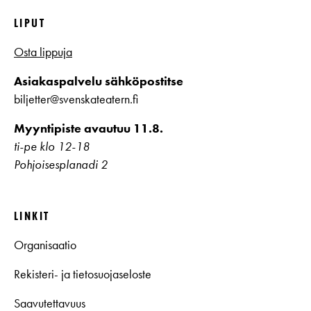
LIPUT
Osta lippuja
Asiakaspalvelu sähköpostitse
biljetter@svenskateatern.fi
Myyntipiste avautuu 11.8.
ti-pe klo 12-18
Pohjoisesplanadi 2
LINKIT
Organisaatio
Rekisteri- ja tietosuojaseloste
Saavutettavuus