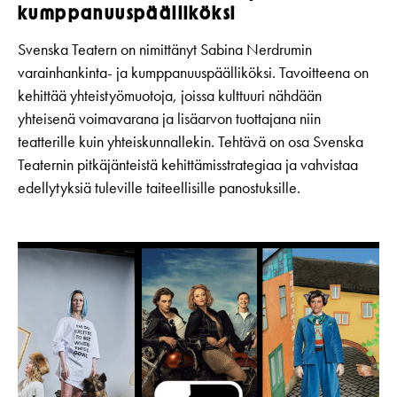
kumppanuuspäälliköksi
Svenska Teatern on nimittänyt Sabina Nerdrumin
varainhankinta- ja kumppanuuspäälliköksi. Tavoitteena on
kehittää yhteistyömuotoja, joissa kulttuuri nähdään
yhteisenä voimavarana ja lisäarvon tuottajana niin
teatterille kuin yhteiskunnallekin. Tehtävä on osa Svenska
Teaternin pitkäjänteistä kehittämisstrategiaa ja vahvistaa
edellytyksiä tuleville taiteellisille panostuksille.