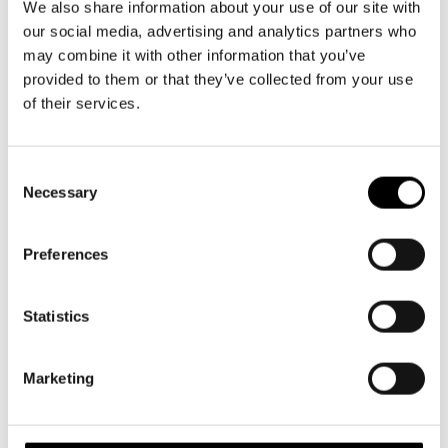
We also share information about your use of our site with
myyntiin 19.5.
our social media, advertising and analytics partners who
Syksyn suurmusikaali Änglagård on herättänyt valtavasti
may combine it with other information that you’ve
kiinnostusta. Tähän mennessä 20 000 lippua on jo varattu ja
provided to them or that they’ve collected from your use
of their services.
myyty. Harjoitukset ovat täydessä vauhdissa ja työryhmän
innostus on selvästi aistittavissa. Änglagårdin ensi-ilta on
17.9.2026 ja ensi kevään liput tulevat myyntiin tiistaina
Consent
19.5. klo 12.
Necessary
Selection
Preferences
Statistics
Marketing