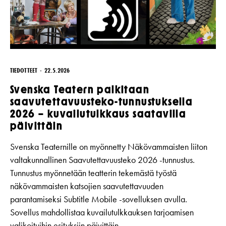
TIEDOTTEET
22.5.2026
Svenska Teatern palkitaan
saavutettavuusteko-tunnustuksella
2026 – kuvailutulkkaus saatavilla
päivittäin
Svenska Teaternille on myönnetty Näkövammaisten liiton
valtakunnallinen Saavutettavuusteko 2026 -tunnustus.
Tunnustus myönnetään teatterin tekemästä työstä
näkövammaisten katsojien saavutettavuuden
parantamiseksi Subtitle Mobile -sovelluksen avulla.
Sovellus mahdollistaa kuvailutulkkauksen tarjoamisen
valikoituihin esityksiin päivittäin.