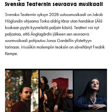
Svenska Teaternin seuraava musikaali
Svenska Teaternin syksyn 2028 uutuusmusikaali on Jakob
Höglundin ohjaama Torka aldrig tårar utan handskar (Älä
koskaan pyyhi kyyneleitä paljain käsin). Teatteri voi nyt
paljastaa, että Änglagårdin jälkeen sen seuraava
suurmusikaali pohjautuu Jonas Gardellin ylistettyyn
tarinaan. Musiikin molempiin teoksiin on säveltänyt Fredrik
Kempe.