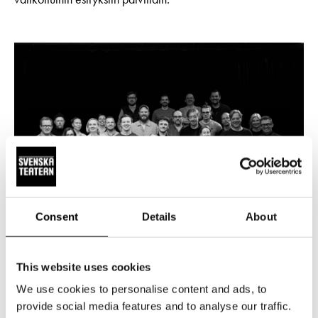
Consent
Details
About
UUTISET
15.5.2026
This website uses cookies
We use cookies to personalise content and ads, to
Jo 20 000 lippua varattu Änglagård-
provide social media features and to analyse our traffic.
musikaaliin. Kevään 2027 liput tulevat