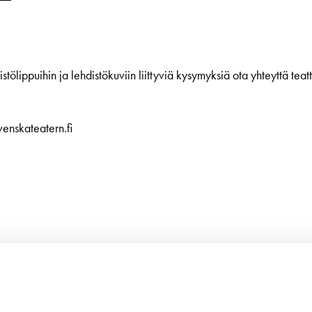
ttavuus
stölippuihin ja lehdistökuviin liittyviä kysymyksiä ota yhteyttä teat
venskateatern.fi