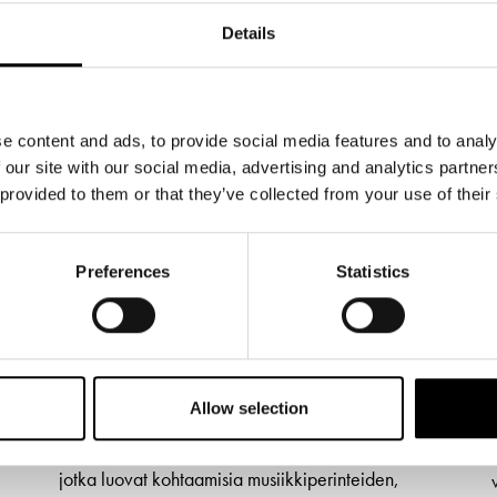
Details
e content and ads, to provide social media features and to analy
 our site with our social media, advertising and analytics partn
 provided to them or that they’ve collected from your use of their
TIEDOTTEET
4.6.2026
Preferences
Statistics
Buenos Airesista Persiaan –
Interkult tuo kolme
ainutlaatuista konserttia
Svenska Teaterniin
Allow selection
Interkult tuo tänä syksynä Svenska Teaterniin
kolme eri kansainvälisesti arvostettua esiintyjää,
jotka luovat kohtaamisia musiikkiperinteiden,