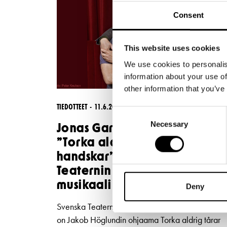
Consent
This website uses cookies
We use cookies to personalis
information about your use of
other information that you’ve
TIEDOTTEET
11.6.2026
Consent
Necessary
Selection
Jonas Gardellin elämäntyö
”Torka aldrig tårar utan
handskar” on Svenska
Teaternin seuraava
musikaali
Deny
Svenska Teaternin syksyn 2028 uutuusmusikaali
on Jakob Höglundin ohjaama Torka aldrig tårar