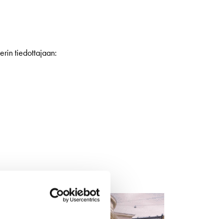
Yhteystiedot
Uutiskirje
Medialle
terin tiedottajaan:
Svenska Teatern Live