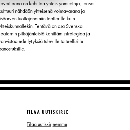
Tavoitteena on kehittää yhteistyömuotoja, joissa
kulttuuri nähdään yhteisenä voimavarana ja
lisäarvon tuottajana niin teatterille kuin
yhteiskunnallekin. Tehtävä on osa Svenska
Teaternin pitkäjänteistä kehittämisstrategiaa ja
vahvistaa edellytyksiä tuleville taiteellisille
panostuksille.
TILAA UUTISKIRJE
Tilaa uutiskirjeemme