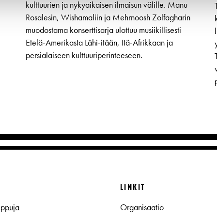
kulttuurien ja nykyaikaisen ilmaisun välille. Manu
Rosalesin, Wishamaliin ja Mehrnoosh Zolfagharin
muodostama konserttisarja ulottuu musiikillisesti
Etelä-Amerikasta Lähi-itään, Itä-Afrikkaan ja
persialaiseen kulttuuriperinteeseen.
T
LINKIT
ippuja
Organisaatio