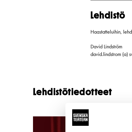
Lahjakortti
Saavute
Nuoret
Lehdistö
Katsomokartta
Haastatteluihin, lehdi
David Lindström
david.lindstrom (a) s
Lehdistötiedotteet