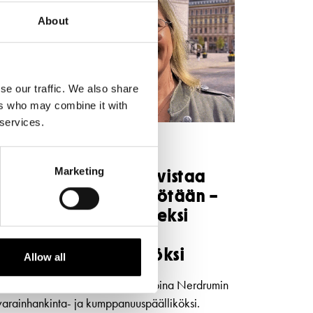
About
se our traffic. We also share
ers who may combine it with
 services.
TIEDOTTEET
22.5.2026
Marketing
Svenska Teatern vahvistaa
strategista kehitystyötään –
Sabina Nerdrum uudeksi
varainhankinta- ja
kumppanuuspäälliköksi
Allow all
Svenska Teatern on nimittänyt Sabina Nerdrumin
varainhankinta- ja kumppanuuspäälliköksi.