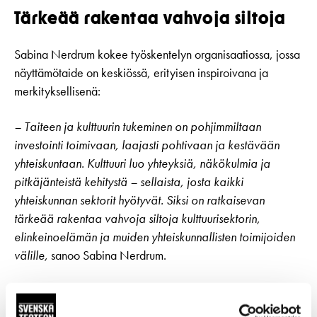
Tärkeää rakentaa vahvoja siltoja
Sabina Nerdrum kokee työskentelyn organisaatiossa, jossa
näyttämötaide on keskiössä, erityisen inspiroivana ja
merkityksellisenä:
– Taiteen ja kulttuurin tukeminen on pohjimmiltaan
investointi toimivaan, laajasti pohtivaan ja kestävään
yhteiskuntaan. Kulttuuri luo yhteyksiä, näkökulmia ja
pitkäjänteistä kehitystä – sellaista, josta kaikki
yhteiskunnan sektorit hyötyvät. Siksi on ratkaisevan
tärkeää rakentaa vahvoja siltoja kulttuurisektorin,
elinkeinoelämän ja muiden yhteiskunnallisten toimijoiden
välille,
sanoo Sabina Nerdrum.
Sabina Nerdrumilla on laaja kokemus viestinnästä,
suhteiden rakentamisesta ja varainhankinnasta. Viime