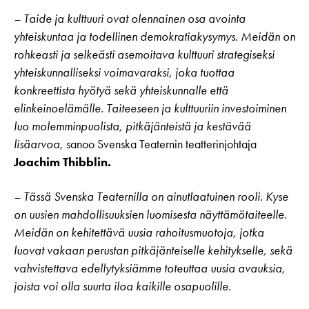
– Taide ja kulttuuri ovat olennainen osa avointa
yhteiskuntaa ja todellinen demokratiakysymys. Meidän on
rohkeasti ja selkeästi asemoitava kulttuuri strategiseksi
yhteiskunnalliseksi voimavaraksi, joka tuottaa
konkreettista hyötyä sekä yhteiskunnalle että
elinkeinoelämälle. Taiteeseen ja kulttuuriin investoiminen
luo molemminpuolista, pitkäjänteistä ja kestävää
lisäarvoa,
sanoo Svenska Teaternin teatterinjohtaja
Joachim Thibblin.
– Tässä Svenska Teaternilla on ainutlaatuinen rooli. Kyse
on uusien mahdollisuuksien luomisesta näyttämötaiteelle.
Meidän on kehitettävä uusia rahoitusmuotoja, jotka
luovat vakaan perustan pitkäjänteiselle kehitykselle, sekä
vahvistettava edellytyksiämme toteuttaa uusia avauksia,
joista voi olla suurta iloa kaikille osapuolille.