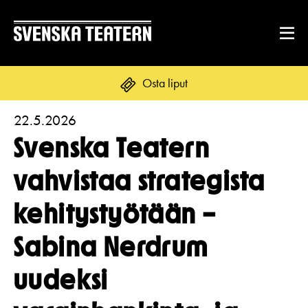
Osta liput
22.5.2026
Suomi
Svenska
English
Svenska Teatern
OHJELMISTO & LIPUT
vahvistaa strategista
Ohjelmisto
kehitystyötään –
ENNEN VIERAILUA
Kalenteri
Tekstitys
Sabina Nerdrum
Asiakaspalvelu
RYHMILLE JA YRITYKSILLE
Yleisötyö
uudeksi
Ryhmät ja teatterilähettiläät
Liput
Ruoka & juoma
TEATTERISTA