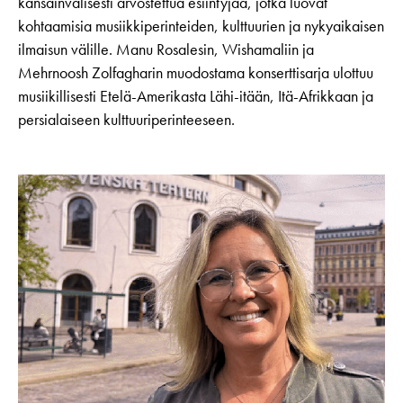
kansainvälisesti arvostettua esiintyjää, jotka luovat
kohtaamisia musiikkiperinteiden, kulttuurien ja nykyaikaisen
ilmaisun välille. Manu Rosalesin, Wishamaliin ja
Mehrnoosh Zolfagharin muodostama konserttisarja ulottuu
musiikillisesti Etelä-Amerikasta Lähi-itään, Itä-Afrikkaan ja
persialaiseen kulttuuriperinteeseen.