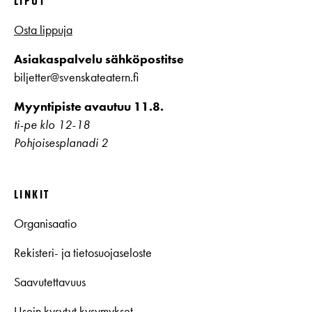
LIPUT
Osta lippuja
Asiakaspalvelu sähköpostitse
biljetter@svenskateatern.fi
Myyntipiste avautuu 11.8.
ti-pe klo 12-18
Pohjoisesplanadi 2
LINKIT
Organisaatio
Rekisteri- ja tietosuojaseloste
Saavutettavuus
Usein kysytyt kysymykset