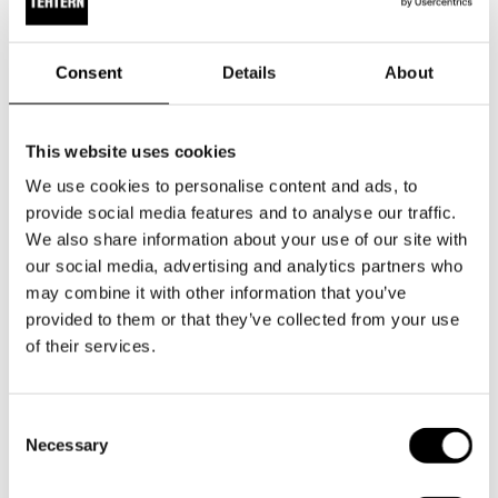
vuosina hän on keskittynyt erityisesti strategiseen
kehittämiseen, johtamiseen ja organisaatiokehitykseen.
Consent
Details
About
Svenska Teatern toivottaa Sabina Nerdrumin tervetulleeksi
ja odottaa innolla yhteistyötä teatterin varainhankinnan ja
This website uses cookies
kumppanuuksien kehittämiseksi.
We use cookies to personalise content and ads, to
provide social media features and to analyse our traffic.
We also share information about your use of our site with
our social media, advertising and analytics partners who
may combine it with other information that you’ve
provided to them or that they’ve collected from your use
of their services.
Consent
Necessary
Selection