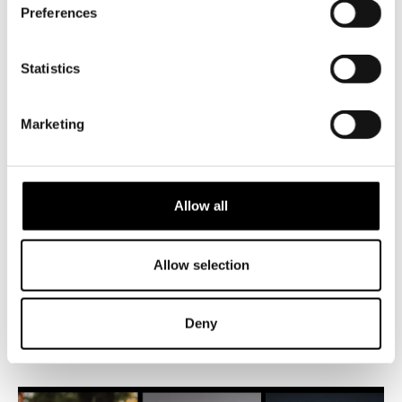
Preferences
Statistics
TIEDOTTEET
11.6.2026
Jonas Gardellin elämäntyö ”Torka
Marketing
aldrig tårar utan handskar” on
Svenska Teaternin seuraava musikaali
Svenska Teaternin syksyn 2028 uutuusmusikaali on Jakob
Allow all
Höglundin ohjaama Torka aldrig tårar utan handskar (Älä
koskaan pyyhi kyyneleitä paljain käsin). Teatteri voi nyt
paljastaa, että Änglagårdin jälkeen sen seuraava
Allow selection
suurmusikaali pohjautuu Jonas Gardellin ylistettyyn
tarinaan. Musiikin molempiin teoksiin on säveltänyt Fredrik
Deny
Kempe.