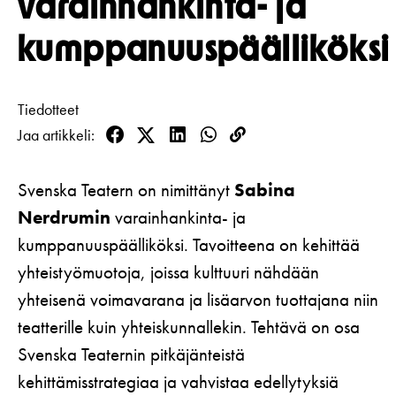
varainhankinta- ja
Koulut
Lahjakortti
Teatterin toiminta
Usein kysytyt kysymykset
kumppanuuspäälliköksi
Yritykset
KIRJAUDU
Nuoret
Näyttelijät
Saavutettavuus
Opastus
Katsomokartta
Historia
Tiedotteet
Jaa artikkeli
Facebook
Twitter
LinkedIn
WhatsApp
Kopioi
Töihin meille
linkki
Yhteystiedot
Svenska Teatern on nimittänyt
Sabina
Nerdrumin
varainhankinta- ja
Uutiskirje
kumppanuuspäälliköksi. Tavoitteena on kehittää
Medialle
yhteistyömuotoja, joissa kulttuuri nähdään
yhteisenä voimavarana ja lisäarvon tuottajana niin
Svenska Teatern Live
teatterille kuin yhteiskunnallekin. Tehtävä on osa
Svenska Teaternin pitkäjänteistä
kehittämisstrategiaa ja vahvistaa edellytyksiä