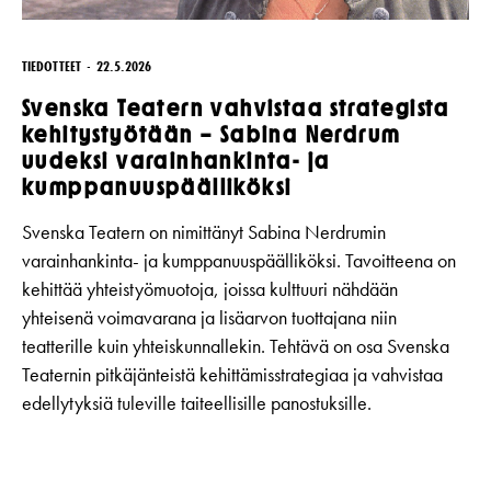
TIEDOTTEET
22.5.2026
Svenska Teatern vahvistaa strategista
kehitystyötään – Sabina Nerdrum
uudeksi varainhankinta- ja
kumppanuuspäälliköksi
Svenska Teatern on nimittänyt Sabina Nerdrumin
varainhankinta- ja kumppanuuspäälliköksi. Tavoitteena on
kehittää yhteistyömuotoja, joissa kulttuuri nähdään
yhteisenä voimavarana ja lisäarvon tuottajana niin
teatterille kuin yhteiskunnallekin. Tehtävä on osa Svenska
Teaternin pitkäjänteistä kehittämisstrategiaa ja vahvistaa
edellytyksiä tuleville taiteellisille panostuksille.