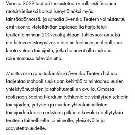
Vuonna 2029 teatteri tunnustetaan virallisesti Suomen
ruotsinkieliseksi kansallisnäyttämöksi myös
lainsäädännössä, ja samalla Svenska Teatern valmistautuu
ensi vuonna vietettävään Esplanadilla harjoitetun
teatteritoiminnan 200-vuotisjuhlaan. Juhlavuosi on sekä
merkittävä virstanpylväs että ainutlaatuinen mahdollisuus
koota yhteen toimijoita, jotka haluavat olla mukana
rakentamassa tulevaisuutta.
Muuttuvassa rahoituskentässä Svenska Teatern haluaa
laajentaa mahdollisuuksiaan kehittää toimintaansa uusien
yhteistyömuotojen ja rahoitusmallien avulla. Omassa
roolissaan Sabina Nerdrum työskentelee yksityisen sektorin
toimijoiden, yritysten ja muiden yhteiskunnallisten
toimijoiden kanssa edistäen pitkän aikavälin edellytyksiä
teatterin taiteelliselle toiminnalle, yleisötyölle ja
saavutettavuudelle.