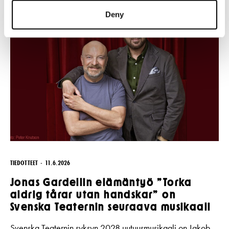
Deny
TIEDOTTEET
11.6.2026
Jonas Gardellin elämäntyö ”Torka
aldrig tårar utan handskar” on
Svenska Teaternin seuraava musikaali
Svenska Teaternin syksyn 2028 uutuusmusikaali on Jakob