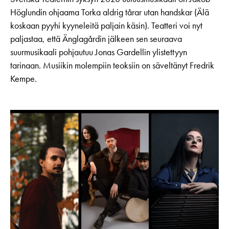
Höglundin ohjaama Torka aldrig tårar utan handskar (Älä
koskaan pyyhi kyyneleitä paljain käsin). Teatteri voi nyt
paljastaa, että Änglagårdin jälkeen sen seuraava
suurmusikaali pohjautuu Jonas Gardellin ylistettyyn
tarinaan. Musiikin molempiin teoksiin on säveltänyt Fredrik
Kempe.