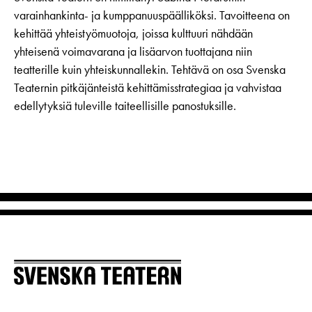
varainhankinta- ja kumppanuuspäälliköksi. Tavoitteena on
kehittää yhteistyömuotoja, joissa kulttuuri nähdään
yhteisenä voimavarana ja lisäarvon tuottajana niin
teatterille kuin yhteiskunnallekin. Tehtävä on osa Svenska
Teaternin pitkäjänteistä kehittämisstrategiaa ja vahvistaa
edellytyksiä tuleville taiteellisille panostuksille.