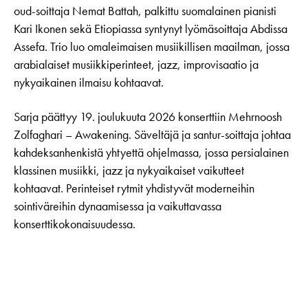
oud-soittaja Nemat Battah, palkittu suomalainen pianisti
Kari Ikonen sekä Etiopiassa syntynyt lyömäsoittaja Abdissa
Assefa. Trio luo omaleimaisen musiikillisen maailman, jossa
arabialaiset musiikkiperinteet, jazz, improvisaatio ja
nykyaikainen ilmaisu kohtaavat.
Sarja päättyy 19. joulukuuta 2026 konserttiin Mehrnoosh
Zolfaghari – Awakening. Säveltäjä ja santur-soittaja johtaa
kahdeksanhenkistä yhtyettä ohjelmassa, jossa persialainen
klassinen musiikki, jazz ja nykyaikaiset vaikutteet
kohtaavat. Perinteiset rytmit yhdistyvät moderneihin
sointiväreihin dynaamisessa ja vaikuttavassa
konserttikokonaisuudessa.