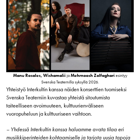
Manu Rosales, Wishamalii
ja
Mehrnoosh Zolfaghari
esintyy
Svenska Teaternilla syksyllä 2026.
Yhteistyö Interkultin kanssa näiden konserttien tuomiseksi
Svenska Teaterniin kuvastaa yhteistä sitoutumista
taiteelliseen avoimuuteen, kulttuurienväliseen
vuoropuheluun ja kulttuuriseen vaihtoon.
– Yhdessä Interkultin kanssa haluamme avata tilaa eri
musiikkiperinteiden kohtaamiselle ja tarjota uusia tapoja