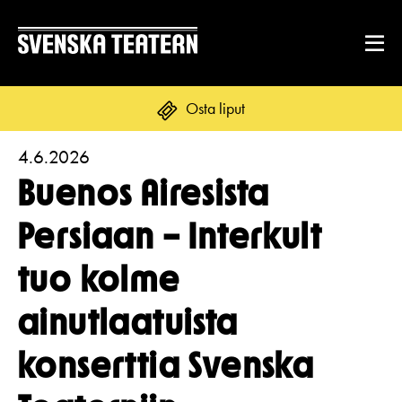
Osta liput
4.6.2026
Suomi
Svenska
English
Buenos Airesista
OHJELMISTO & LIPUT
Persiaan – Interkult
Ohjelmisto
tuo kolme
ENNEN VIERAILUA
Kalenteri
Tekstitys
ainutlaatuista
Asiakaspalvelu
RYHMILLE JA YRITYKSILLE
Yleisötyö
konserttia Svenska
Ryhmät ja teatterilähettiläät
Liput
Ruoka & juoma
TEATTERISTA