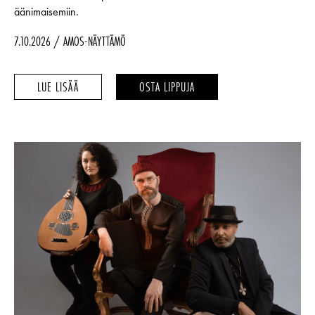
äänimaisemiin.
7.10.2026
AMOS-NÄYTTÄMÖ
MANU
MANU
LUE LISÄÄ
OSTA LIPPUJA
ROSALES
ROSALES
–
–