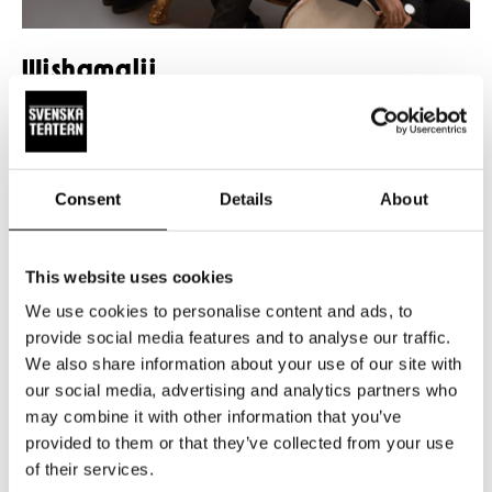
Wishamalii
Tämä poikkeuksellinen trio tuo yhteen kolme ennakkoluulotonta
muusikkoa hyvin erilaisista musiikillisista ja kulttuurisista taustoista.
30.10.2026
AMOS-NÄYTTÄMÖ
Consent
Details
About
WISHAMALII
WISHAMALII
LUE LISÄÄ
OSTA LIPPUJA
–
–
This website uses cookies
We use cookies to personalise content and ads, to
provide social media features and to analyse our traffic.
We also share information about your use of our site with
our social media, advertising and analytics partners who
may combine it with other information that you’ve
provided to them or that they’ve collected from your use
of their services.