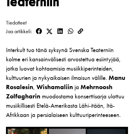
Teaterniin
Koulut
Lahjakortti
Teatterin toiminta
Usein kysytyt kysymykset
Yritykset
KIRJAUDU
Nuoret
Näyttelijät
Tiedotteet
Saavutettavuus
Opastus
Jaa artikkeli
Katsomokartta
Facebook
Twitter
LinkedIn
WhatsApp
Kopioi
Historia
linkki
Interkult tuo tänä syksynä Svenska Teaterniin
Töihin meille
kolme eri kansainvälisesti arvostettua esiintyjää,
Yhteystiedot
jotka luovat kohtaamisia musiikkiperinteiden,
kulttuurien ja nykyaikaisen ilmaisun välille.
Manu
Uutiskirje
Rosalesin
,
Wishamaliin
ja
Mehrnoosh
Medialle
Zolfagharin
muodostama konserttisarja ulottuu
Svenska Teatern Live
musiikillisesti Etelä-Amerikasta Lähi-itään, Itä-
Afrikkaan ja persialaiseen kulttuuriperinteeseen.