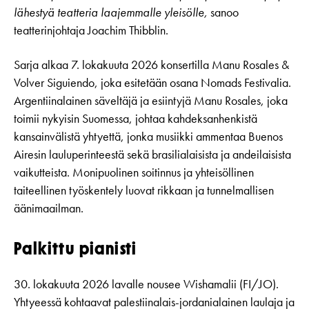
lähestyä teatteria laajemmalle yleisölle,
sanoo
teatterinjohtaja Joachim Thibblin.
Sarja alkaa 7. lokakuuta 2026 konsertilla Manu Rosales &
Volver Siguiendo, joka esitetään osana Nomads Festivalia.
Argentiinalainen säveltäjä ja esiintyjä Manu Rosales, joka
toimii nykyisin Suomessa, johtaa kahdeksanhenkistä
kansainvälistä yhtyettä, jonka musiikki ammentaa Buenos
Airesin lauluperinteestä sekä brasilialaisista ja andeilaisista
vaikutteista. Monipuolinen soitinnus ja yhteisöllinen
taiteellinen työskentely luovat rikkaan ja tunnelmallisen
äänimaailman.
Palkittu pianisti
30. lokakuuta 2026 lavalle nousee Wishamalii (FI/JO).
Yhtyeessä kohtaavat palestiinalais-jordanialainen laulaja ja