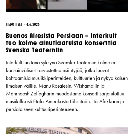
TIEDOTTEET
4.6.2026
Buenos Airesista Persiaan – Interkult
tuo kolme ainutlaatuista konserttia
Svenska Teaterniin
Interkult tuo tänä syksynä Svenska Teaterniin kolme eri
kansainvälisesti arvostettua esiintyjää, jotka luovat
kohtaamisia musiikkiperinteiden, kulttuurien ja nykyaikaisen
ilmaisun välille. Manu Rosalesin, Wishamaliin ja
Mehrnoosh Zolfagharin muodostama konserttisarja ulottuu
musiikillisesti Etelä-Amerikasta Lähi-itään, Itä-Afrikkaan ja
persialaiseen kulttuuriperinteeseen.