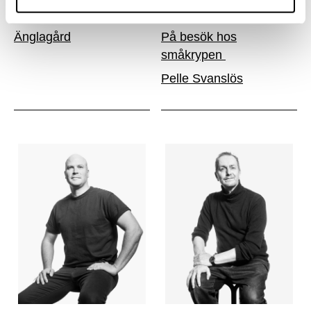
Joachim Thibblin
Hellen Willberg
Änglagård
På besök hos
småkrypen
Pelle Svanslös