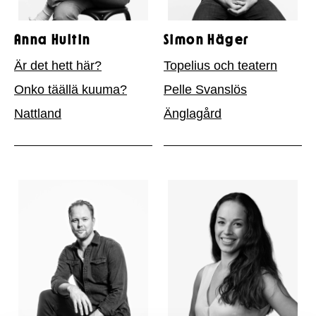
Anna Hultin
Simon Häger
Är det hett här?
Topelius och teatern
Onko täällä kuuma?
Pelle Svanslös
Nattland
Änglagård