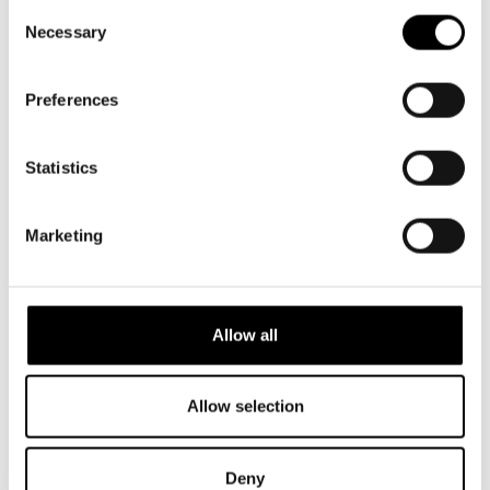
Consent
Necessary
Selection
Mitja Sirén
Rebecca Strömsten
Nattland
Pelle Svanslös
Preferences
Pelle Svanslös
Statistics
Marketing
Allow all
Allow selection
Deny