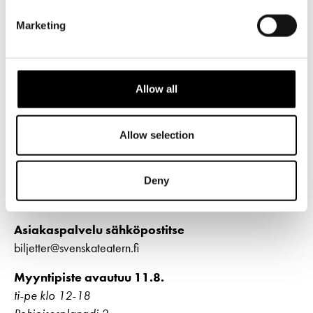
Pohjoisesplanadi 2
Marketing
00130 Helsinki
Vaihde ja vastaanotto
ma-pe klo 9-16
Allow all
09 616 211
info@svenskateatern.fi
Allow selection
LIPUT
Deny
Osta lippuja
Asiakaspalvelu sähköpostitse
biljetter@svenskateatern.fi
Myyntipiste avautuu 11.8.
ti-pe klo 12-18