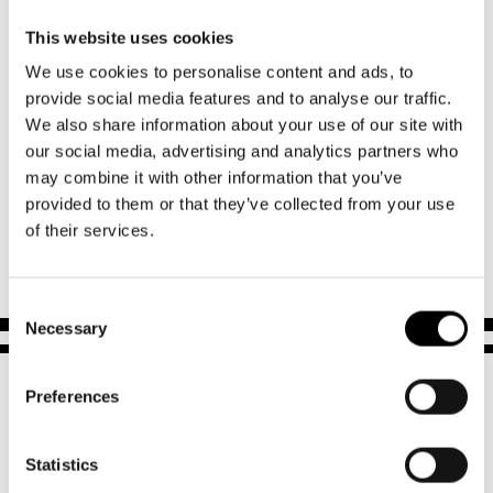
”Kari Heiskasen ohjaus hyödyntää huumorin aina kun siihen
This website uses cookies
on paikka, ja tarina saa vauhtia ja liikettä.” ”Esitys saa
We use cookies to personalise content and ads, to
aikaan sekä naurua että kyyneleitä.” ”Yhteiskuntakritiikki
provide social media features and to analyse our traffic.
osuu täydellisesti tähän aikaan.” ★★★★ Svenska Teatern
We also share information about your use of our site with
kunnioittaa suurta mesenaattiaan jäntevän yhteis­
our social media, advertising and analytics partners who
may combine it with other information that you’ve
kunnallisella draamalla” Lue, mitä kriitikot sanovat.
provided to them or that they’ve collected from your use
of their services.
Consent
Necessary
Selection
Preferences
Statistics