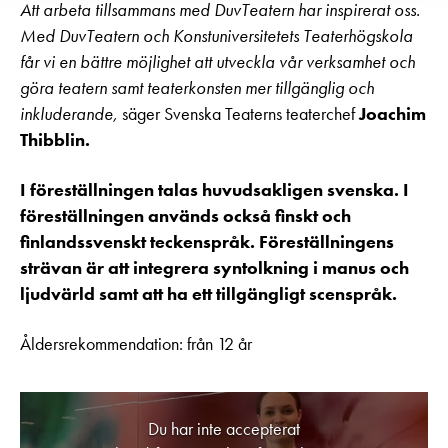
Att arbeta tillsammans med DuvTeatern har inspirerat oss.
Med DuvTeatern och Konstuniversitetets Teaterhögskola
får vi en bättre möjlighet att utveckla vår verksamhet och
göra teatern samt teaterkonsten mer tillgänglig och
inkluderande,
säger Svenska Teaterns teaterchef
Joachim
Thibblin.
I föreställningen talas huvudsakligen svenska. I
föreställningen används också finskt och
finlandssvenskt teckenspråk. Föreställningens
strävan är att integrera syntolkning i manus och
ljudvärld samt att ha ett tillgängligt scenspråk.
Åldersrekommendation: från 12 år
Du har inte accepterat