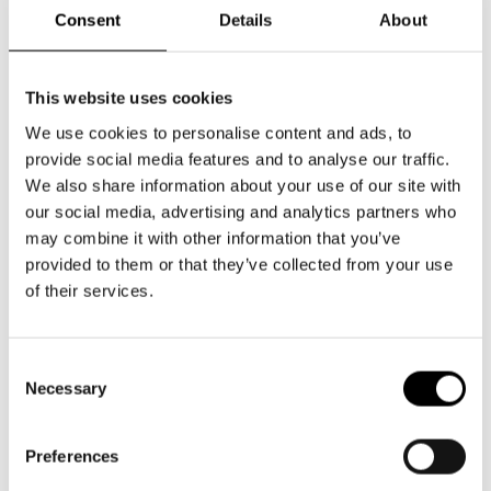
Consent
Details
About
göra mera teater på teckenspråk
, säger Eriksson
.
Kreativ tillgänglighet
This website uses cookies
We use cookies to personalise content and ads, to
I arbetet med
Livsfarligt på allvar!
har det konstnärliga
provide social media features and to analyse our traffic.
teamet inspirerats av tillgänglighetstänk från den samtida
We also share information about your use of our site with
brittiska scenkonsten. Man har använt publikens och
our social media, advertising and analytics partners who
konstnärernas olika behov av tillgänglighet som inspiration i
may combine it with other information that you’ve
det konstnärliga arbetet. Hela teamet, ljuddesigner,
provided to them or that they’ve collected from your use
scenograf, kostymdesigner, dramaturg, skådespelare,
of their services.
regissör och många andra, har inspirerats av och undersökt
hur tillgänglighetslösningar kan integreras i arbetet redan
Consent
från början av processen.
Necessary
Selection
– Jag är intresserad av att lära mig de arbetssätt kring
tillgänglighet som det här projektet innefattar. Det är
Preferences
spännande att se hur något som man tror ska “begränsa”