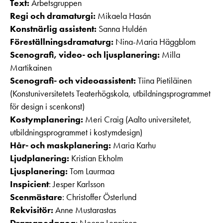
Text:
Arbetsgruppen
Regi och dramaturgi:
Mikaela Hasán
Konstnärlig assistent:
Sanna Huldén
Föreställningsdramaturg:
Nina-Maria Häggblom
Scenografi, video- och ljusplanering:
Milla
Martikainen
Scenografi- och videoassistent:
Tiina Pietiläinen
(Konstuniversitetets Teaterhögskola, utbildningsprogrammet
för design i scenkonst)
Kostymplanering:
Meri Craig (Aalto universitetet,
utbildningsprogrammet i kostymdesign)
Hår- och maskplanering:
Maria Karhu
Ljudplanering:
Kristian Ekholm
Ljusplanering:
Tom Laurmaa
Inspicient
: Jesper Karlsson
Scenmästare
: Christoffer Österlund
Rekvisitör:
Anne Mustarastas
Dramapedagog
: Noona Leppinen