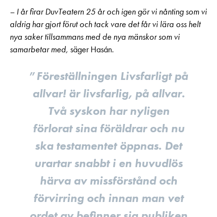
– I år firar DuvTeatern 25 år och igen gör vi nånting som vi
aldrig har gjort förut och tack vare det får vi lära oss helt
nya saker tillsammans med de nya mänskor som vi
samarbetar med,
säger Hasán.
Föreställningen Livsfarligt på
allvar! är livsfarlig, på allvar.
Två syskon har nyligen
förlorat sina föräldrar och nu
ska testamentet öppnas. Det
urartar snabbt i en huvudlös
härva av missförstånd och
förvirring och innan man vet
ordet av befinner sig publiken