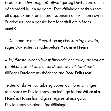
Med pjäsen
Livsfarligt på allvar!
ger sig DuvTeatern än en
gång orädd in i en ny genre. Föreställningen beskrivs som
ett slapstick-inspirerat mordmysterium i en akt, men i övrigt
är arbetsgruppen ganska hemlighetsfull om pjäsens
innehåll.
– Det handlar om ett mord, så mycket kan jag avslöja
,
säger DuvTeaterns skådespelare
Yvonne Heins
.
– Jo, föreställningen blir spännande och rolig, jag tror att
publiken både kommer att skratta och bli förvånad,
tillägger DuvTeaterns skådespelare
Roy Eriksson
Texten är skriven av arbetsgruppen och föreställningen
regisseras av DuvTeaterns konstnärliga ledare
Mikaela
Hasán
. Hasán har tidigare regisserat många av
DuvTeaterns omtalade föreställningar.