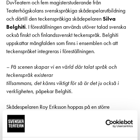
DuvTeatern och fem magisterstuderande från
Teaterhögskolans svenskspråkiga skådespelarutbildning
och därtill den teckenspråkiga skådepelaren
Silva
Belghiti
. I föreställningen används utöver talad svenska
också finskt och finlandssvenskt teckenspråk. Belghiti
uppskattar mångfalden som finns i ensemblen och att
teckenspråket integreras i föreställningen.
– På scenen skapar vi en värld där talat språk och
teckenspråk existerar
tillsammans, det känns viktigt för så är det ju också i
verkligheten,
påpekar Belghiti.
Skådespelaren Roy Eriksson hoppas på en större
förändring.
– Jag hoppas publiken förstår mera när de går ut än de
förstod innan och att de med ett “pling” förstår att vi måste