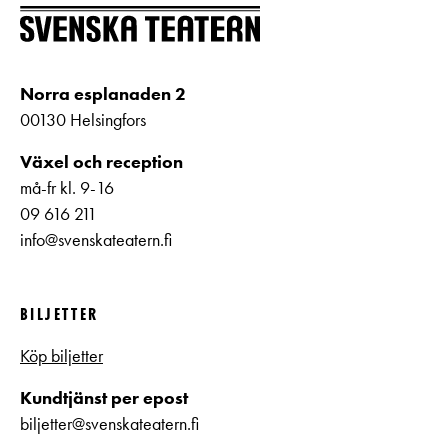
Norra esplanaden 2
00130 Helsingfors
Växel och reception
må-fr kl. 9-16
09 616 211
info@svenskateatern.fi
BILJETTER
Köp biljetter
Kundtjänst per epost
biljetter@svenskateatern.fi