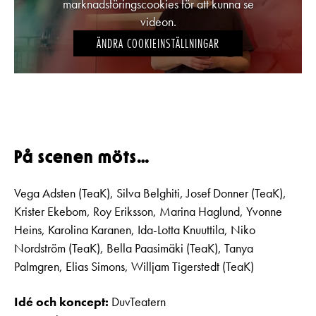
marknadsföringscookies för att kunna se
videon.
ÄNDRA COOKIEINSTÄLLNINGAR
På scenen möts…
Vega Adsten (TeaK), Silva Belghiti, Josef Donner (TeaK),
Krister Ekebom, Roy Eriksson, Marina Haglund, Yvonne
Heins, Karolina Karanen, Ida-Lotta Knuuttila, Niko
Nordström (TeaK), Bella Paasimäki (TeaK), Tanya
Palmgren, Elias Simons, Willjam Tigerstedt (TeaK)
Idé och koncept:
DuvTeatern