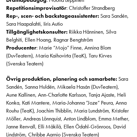
Repetitionsimprovisatör
: Christoffer Strandberg
Rep-, scen- och backstageassistenter:
Sara Sandén,
Sara Haapalahti, Iiris Autio
Tillgänglighetskonsulter:
Riikka Hänninen, Silva
Belghiti, Ellen Hoang, Ragnar Bengtström
Producenter
: Marie “Mojo” Finne, Annina Blom
(DuvTeatern), Maria Kaihovirta (TeaK), Taru Kirves
(Svenska Teatern)
Övrig produktion, planering och samarbete:
Sara
Sandén, Sanna Huldén, Mikaela Hasán (DuvTeatern),
Aune Kallinen, Ann-Charlotte Karlsson, Tanja Ajaste, Heli
Konka, Kati Mantere, Maria-Johanna ”Joze” Peura, Anna
Rouhu (TeaK), Joachim Thibblin, Maria Lundström, Kristofer
Möller, Andreas Lönnquist, Anton Lindblom, Emma Mether,
Janne Renvall, Elli Mäkilä, Ellen Ödahl-Grönroos, David
Lindström, Chribbe Aarnio (Svenska Teatern)