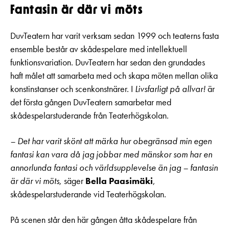
Fantasin är där vi möts
DuvTeatern har varit verksam sedan 1999 och teaterns fasta
ensemble består av skådespelare med intellektuell
funktionsvariation. DuvTeatern har sedan den grundades
haft målet att samarbeta med och skapa möten mellan olika
konstinstanser och scenkonstnärer. I
Livsfarligt på allvar!
är
det första gången DuvTeatern samarbetar med
skådespelarstuderande från Teaterhögskolan.
– Det har varit skönt att märka hur obegränsad min egen
fantasi kan vara då jag jobbar med mänskor som har en
annorlunda fantasi och världsupplevelse än jag – fantasin
är där vi möts,
säger
Bella Paasimäki
,
skådespelarstuderande vid Teaterhögskolan.
På scenen står den här gången åtta skådespelare från