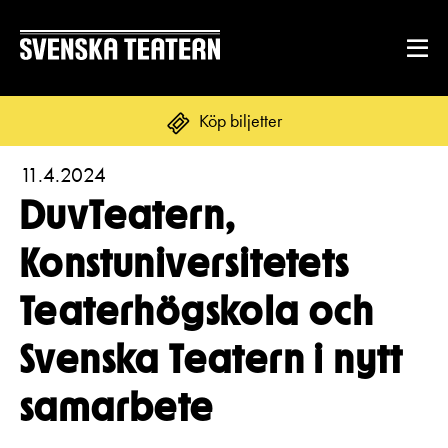
Köp biljetter
11.4.2024
Suomi
Svenska
English
DuvTeatern,
REPERTOAR & BILJETTER
Konstuniversitetets
Repertoar
Teaterhögskola och
DITT BESÖK
Kalender
Mat & dryck
Svenska Teatern i nytt
Kundtjänst
GRUPPER & FÖRETAG
Publikarbete
samarbete
Grupper & teaterombud
Biljetter
Textning
OM SVENSKA TEATERN