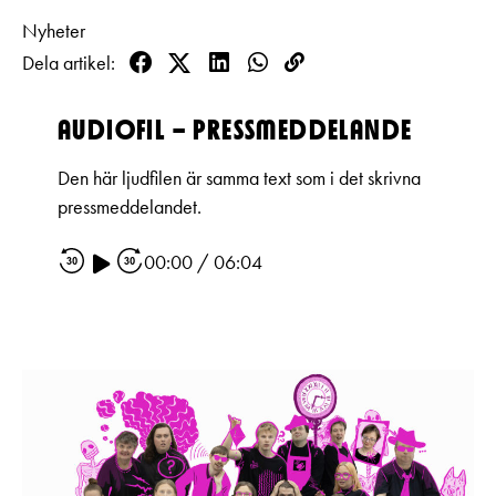
Pedagognätverk & skolgrupper
Unga
Nyheter
Aktuellt
Tillgänglighet
Företag
Dela artikel
LOGGA IN
Presentkort
Facebook
Twitter
LinkedIn
WhatsApp
Kopioi
Teaterns verksamhet
Frågor & svar
linkki
Guidning
AUDIOFIL – PRESSMEDDELANDE
Ensemble
Platskarta
Den här ljudfilen är samma text som i det skrivna
Historia
pressmeddelandet.
Kontaktuppgifter
00:00
/
06:04
Press
Jobba hos oss
Nyhetsbrev
Svenska Teatern Live