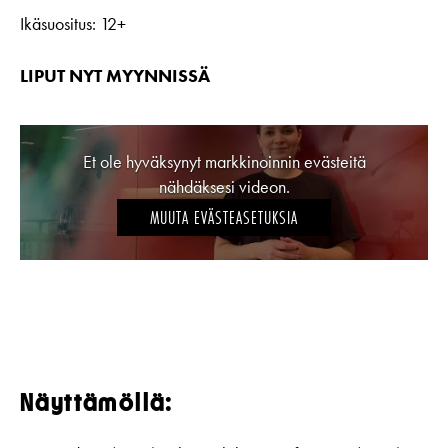
Ikäsuositus: 12+
LIPUT NYT MYYNNISSÄ
Et ole hyväksynyt markkinoinnin evästeitä
nähdäksesi videon.
MUUTA EVÄSTEASETUKSIA
Näyttämöllä: