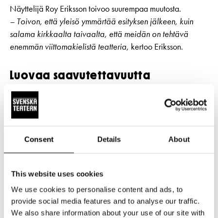
Näyttelijä Roy Eriksson toivoo suurempaa muutosta.
– Toivon, että yleisö ymmärtää esityksen jälkeen, kuin
salama kirkkaalta taivaalta, että meidän on tehtävä
enemmän viittomakielistä teatteria,
kertoo Eriksson.
Luovaa saavutettavuutta
Livsfarligt på allvar!
-esityksen taiteellinen tiimi on
inspiroitunut brittiläisen nykytaiteen
saavutettavuusajattelusta. Yleisön ja taiteilijoiden erilaiset
tarpeet ovat toimineet inspiraation lähteenä taiteellisessa
Consent
Details
About
työssä. Koko tiimi – äänisuunnittelija, lavastaja,
pukusuunnittelija, dramaturgi, näyttelijä, ohjaaja ja moni
This website uses cookies
muu – on tutkinut ja saanut inspiraatiota siihen, miten
saavutettavuusratkaisuja integroidaan työskentelyyn jo heti
We use cookies to personalise content and ads, to
prosessin alusta alkaen.
provide social media features and to analyse our traffic.
We also share information about your use of our site with