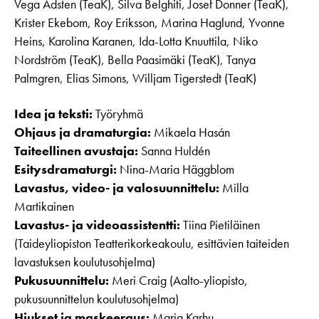
Vega Adsten (TeaK), Silva Belghiti, Josef Donner (TeaK),
Krister Ekebom, Roy Eriksson, Marina Haglund, Yvonne
Heins, Karolina Karanen, Ida-Lotta Knuuttila, Niko
Nordström (TeaK), Bella Paasimäki (TeaK), Tanya
Palmgren, Elias Simons, Willjam Tigerstedt (TeaK)
Idea ja teksti:
Työryhmä
Ohjaus ja dramaturgia:
Mikaela Hasán
Taiteellinen avustaja:
Sanna Huldén
Esitysdramaturgi:
Nina-Maria Häggblom
Lavastus, video- ja valosuunnittelu:
Milla
Martikainen
Lavastus- ja videoassistentti:
Tiina Pietiläinen
(Taideyliopiston Teatterikorkeakoulu, esittävien taiteiden
lavastuksen koulutusohjelma)
Pukusuunnittelu:
Meri Craig (Aalto-yliopisto,
pukusuunnittelun koulutusohjelma)
Hiukset ja maskeeraus:
Maria Karhu