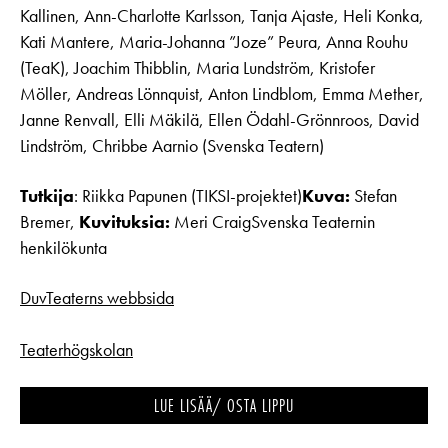
Kallinen, Ann-Charlotte Karlsson, Tanja Ajaste, Heli Konka,
Kati Mantere, Maria-Johanna ”Joze” Peura, Anna Rouhu
(TeaK), Joachim Thibblin, Maria Lundström, Kristofer
Möller, Andreas Lönnquist, Anton Lindblom, Emma Mether,
Janne Renvall, Elli Mäkilä, Ellen Ödahl-Grönnroos, David
Lindström, Chribbe Aarnio (Svenska Teatern)
Tutkija
: Riikka Papunen (TIKSI-projektet)
Kuva:
Stefan
Bremer,
Kuvituksia:
Meri CraigSvenska Teaternin
henkilökunta
DuvTeaterns webbsida
Teaterhögskolan
LUE LISÄÄ/ OSTA LIPPU