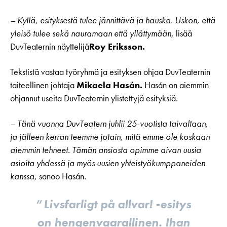
– Kyllä, esityksestä tulee jännittävä ja hauska. Uskon, että
yleisö tulee sekä nauramaan että yllättymään,
lisää
DuvTeaternin näyttelijä
Roy Eriksson.
Tekstistä vastaa työryhmä ja esityksen ohjaa DuvTeaternin
taiteellinen johtaja
Mikaela Hasán.
Hasán on aiemmin
ohjannut useita DuvTeaternin ylistettyjä esityksiä.
– Tänä vuonna DuvTeatern juhlii 25-vuotista taivaltaan,
ja jälleen kerran teemme jotain, mitä emme ole koskaan
aiemmin tehneet. Tämän ansiosta opimme aivan uusia
asioita yhdessä ja myös uusien yhteistyökumppaneiden
kanssa,
sanoo Hasán.
Livsfarligt på allvar! -esitys
on hengenvaarallinen. Ihan