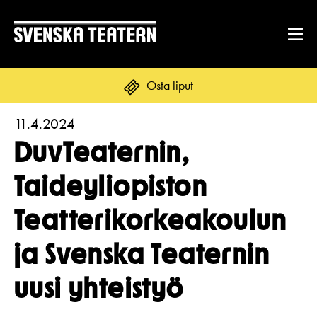
Osta liput
11.4.2024
Suomi
Svenska
English
DuvTeaternin,
OHJELMISTO & LIPUT
Taideyliopiston
Ohjelmisto
Teatterikorkeakoulun
ENNEN VIERAILUA
Kalenteri
Tekstitys
ja Svenska Teaternin
Asiakaspalvelu
RYHMILLE JA YRITYKSILLE
Yleisötyö
uusi yhteistyö
Ryhmät ja teatterilähettiläät
Liput
Ruoka & juoma
TEATTERISTA