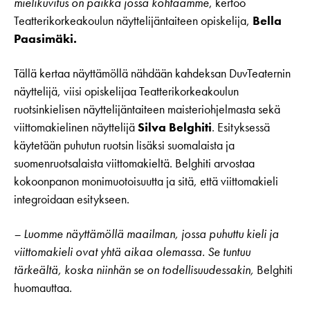
mielikuvitus on paikka jossa kohtaamme
, kertoo
Teatterikorkeakoulun näyttelijäntaiteen opiskelija,
Bella
Paasimäki.
Tällä kertaa näyttämöllä nähdään kahdeksan DuvTeaternin
näyttelijä, viisi opiskelijaa Teatterikorkeakoulun
ruotsinkielisen näyttelijäntaiteen maisteriohjelmasta sekä
viittomakielinen näyttelijä
Silva Belghiti
. Esityksessä
käytetään puhutun ruotsin lisäksi suomalaista ja
suomenruotsalaista viittomakieltä. Belghiti arvostaa
kokoonpanon monimuotoisuutta ja sitä, että viittomakieli
integroidaan esitykseen.
– Luomme näyttämöllä maailman, jossa puhuttu kieli ja
viittomakieli ovat yhtä aikaa olemassa. Se tuntuu
tärkeältä, koska niinhän se on todellisuudessakin,
Belghiti
huomauttaa.