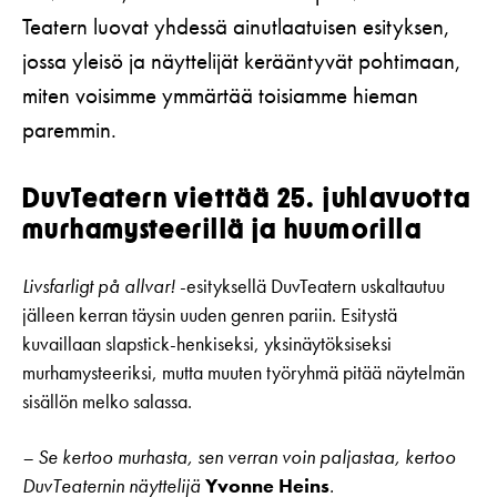
Teatern luovat yhdessä ainutlaatuisen esityksen,
jossa yleisö ja näyttelijät kerääntyvät pohtimaan,
miten voisimme ymmärtää toisiamme hieman
paremmin.
DuvTeatern viettää 25. juhlavuotta
murhamysteerillä ja huumorilla
Livsfarligt på allvar!
-esityksellä DuvTeatern uskaltautuu
jälleen kerran täysin uuden genren pariin. Esitystä
kuvaillaan slapstick-henkiseksi, yksinäytöksiseksi
murhamysteeriksi, mutta muuten työryhmä pitää näytelmän
sisällön melko salassa.
– Se kertoo murhasta, sen verran voin paljastaa, kertoo
DuvTeaternin näyttelijä
Yvonne Heins
.