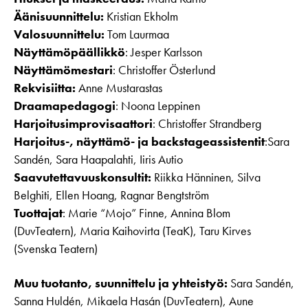
Äänisuunnittelu:
Kristian Ekholm
Valosuunnittelu:
Tom Laurmaa
Näyttämöpäällikkö
: Jesper Karlsson
Näyttämömestari
: Christoffer Österlund
Rekvisiitta:
Anne Mustarastas
Draamapedagogi
: Noona Leppinen
Harjoitusimprovisaattori
: Christoffer Strandberg
Harjoitus-, näyttämö- ja backstageassistentit
:Sara
Sandén, Sara Haapalahti, Iiris Autio
Saavutettavuuskonsultit:
Riikka Hänninen, Silva
Belghiti, Ellen Hoang, Ragnar Bengtström
Tuottajat
: Marie “Mojo” Finne, Annina Blom
(DuvTeatern), Maria Kaihovirta (TeaK), Taru Kirves
(Svenska Teatern)
Muu tuotanto, suunnittelu ja yhteistyö:
Sara Sandén,
Sanna Huldén, Mikaela Hasán (DuvTeatern), Aune