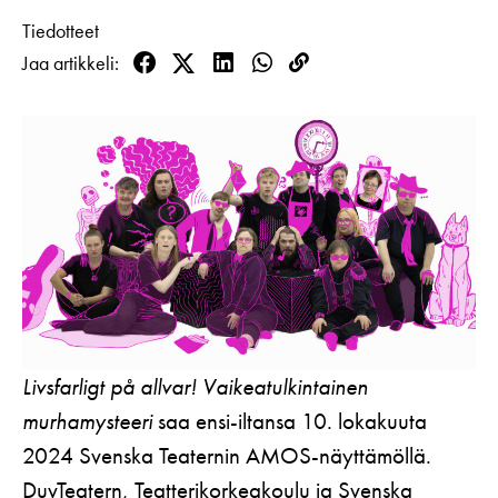
Koulut
Lahjakortti
Tiedotteet
Teatterin toiminta
Usein kysytyt kysymykset
Yritykset
Jaa artikkeli
KIRJAUDU
Nuoret
Facebook
Twitter
LinkedIn
WhatsApp
Kopioi
Näyttelijät
Saavutettavuus
linkki
Opastus
Katsomokartta
Historia
Töihin meille
Yhteystiedot
Uutiskirje
Medialle
Livsfarligt på allvar!
Vaikeatulkintainen
Svenska Teatern Live
murhamysteeri
saa ensi-iltansa 10. lokakuuta
2024 Svenska Teaternin AMOS-näyttämöllä.
DuvTeatern, Teatterikorkeakoulu ja Svenska