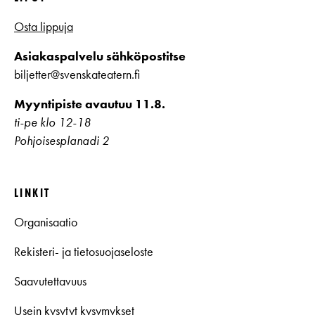
Osta lippuja
Asiakaspalvelu sähköpostitse
biljetter@svenskateatern.fi
Myyntipiste avautuu 11.8.
ti-pe klo 12-18
Pohjoisesplanadi 2
LINKIT
Organisaatio
Rekisteri- ja tietosuojaseloste
Saavutettavuus
Usein kysytyt kysymykset