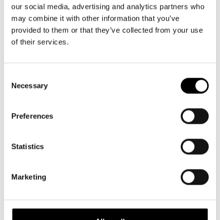
our social media, advertising and analytics partners who
– Minua kiinnostaa oppia ne saavutettavuuteen liittyvät
may combine it with other information that you’ve
työskentelytavat, jotka sisältyvät eityksen luomisen
provided to them or that they’ve collected from your use
prosessiin. On jännittävää nähdä, miten jokin, jonka luulisi
of their services.
”rajoittavan” työtä, sen sijaan avaa sitä,
kertoo
Willjam
Tigerstedt
, Teatterikorkeakoulun näyttelijäntaiteen
opiskelija.
Consent
Necessary
Selection
Koko työskentelyn tavoitteena on, että viittomakieli,
kuvailutulkkaus ja selkokieli, ovat etu koko
Preferences
esityskokonaisuudelle, niin työryhmän kuin esityksen
yleisönkin näkökulmasta. Esityksen luovaa saavutettavuutta
Statistics
on tutkittu DuvTeaternin TIKSI –
Saavutettavuus
taiteellisena strategiana ja inspiraationa
-projektin
puitteissa. TIKSI on esitystaiteellinen kehittämishanke
Marketing
(2023–2025), jossa tutkitaan, kehitetään ja levitetään
tietoa luovasta saavutettavuudesta.