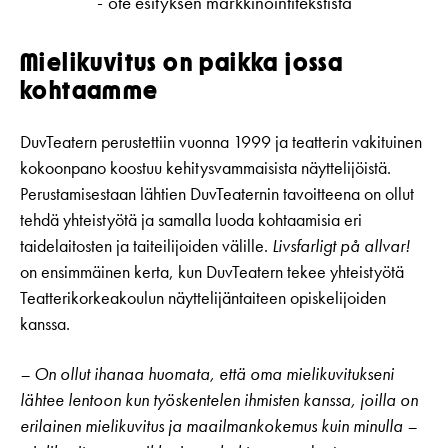
ote esityksen markkinointitekstistä
Mielikuvitus on paikka jossa
kohtaamme
DuvTeatern perustettiin vuonna 1999 ja teatterin vakituinen
kokoonpano koostuu kehitysvammaisista näyttelijöistä.
Perustamisestaan lähtien DuvTeaternin tavoitteena on ollut
tehdä yhteistyötä ja samalla luoda kohtaamisia eri
taidelaitosten ja taiteilijoiden välille.
Livsfarligt på allvar!
on ensimmäinen kerta, kun DuvTeatern tekee yhteistyötä
Teatterikorkeakoulun näyttelijäntaiteen opiskelijoiden
kanssa.
– On ollut ihanaa huomata, että oma mielikuvitukseni
lähtee lentoon kun työskentelen ihmisten kanssa, joilla on
erilainen mielikuvitus ja maailmankokemus kuin minulla –