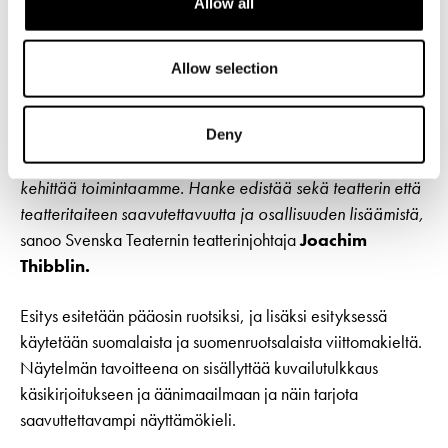
Allow all
–
Olemme erittäin iloisia onnistuneesta yhteistyöstämme
DuvTeaternin kanssa. Edellinen yhteistuotantomme, I det
stora landskapet, oli merkittävä menestys, joka kosketti
Allow selection
sydäntämme ja laajensi näköalojamme. Yhteistyö
DuvTeaternin kanssa on inspiroi meitä. DuvTeaternin ja
Deny
Taideyliopiston Teatterikorkeakoulun yhteistyön luomilla
edellytyksillä meillä on paremmat mahdollisuudet
kehittää toimintaamme. Hanke edistää sekä teatterin että
teatteritaiteen saavutettavuutta ja osallisuuden lisäämistä,
sanoo Svenska Teaternin teatterinjohtaja
Joachim
Thibblin.
Esitys esitetään pääosin ruotsiksi, ja lisäksi esityksessä
käytetään suomalaista ja suomenruotsalaista viittomakieltä.
Näytelmän tavoitteena on sisällyttää kuvailutulkkaus
käsikirjoitukseen ja äänimaailmaan ja näin tarjota
saavuttettavampi näyttämökieli.