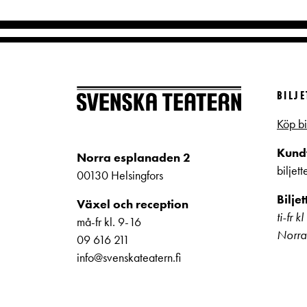
BILJ
Köp bi
Kundt
Norra esplanaden 2
biljet
00130 Helsingfors
Bilje
Växel och reception
ti-fr 
må-fr kl. 9-16
Norra
09 616 211
info@svenskateatern.fi