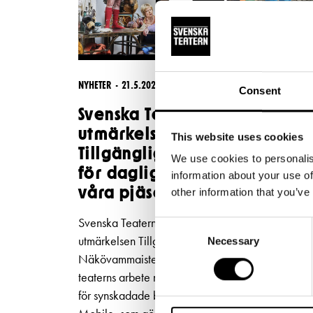
NYHETER
21.5.2026
Consent
Svenska Teatern tilldelas
utmärkelsen
This website uses cookies
Tillgänglighetsgärning 2026
We use cookies to personalis
för daglig syntolkning av
information about your use of
våra pjäser
other information that you’ve
Svenska Teatern har tilldelats den nationella
Consent
utmärkelsen Tillgänglighetsgärning 2026 av
Necessary
Selection
Näkövammaisten liitto. Utmärkelsen ges för
teaterns arbete med att utveckla tillgängligheten
för synskadade besökare genom appen Subtitle