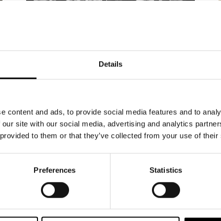
NYHETER
15.5.2026
Details
20 000 har bokat biljetter till
Änglagård – biljetterna till
våren 2027 släpps 19 maj
e content and ads, to provide social media features and to analy
 our site with our social media, advertising and analytics partn
Intresset för höstens stora musikal Änglagård
 provided to them or that they’ve collected from your use of their
är enormt. Hittills har 20 000 biljetter bokats och
sålts. Repetitionerna är i full gång, och glädjen i
ensemblen är påtaglig – nu växer föreställningen
Preferences
Statistics
fram dag för dag. Änglagård har premiär den 17
september 2026. Tisdagen den 19.5 kl 12
släpper vi biljetterna till föreställningarna 2027.