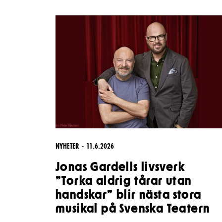
Unga
Frågor 
Presentkort
Platska
NYHETER
11.6.2026
Jonas Gardells livsverk
”Torka aldrig tårar utan
handskar” blir nästa stora
musikal på Svenska Teatern