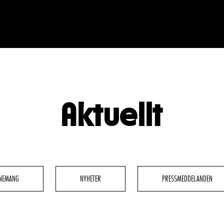
Aktuellt
BESÖK
GRUPPER & FÖRETAG
dryck
Grupper & teaterombud
rbete
Pedagognätverk & skolgruppe
NEMANG
NYHETER
PRESSMEDDELANDEN
g
Företag
glighet
Guidning