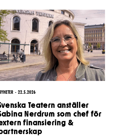
Kontaktuppgifter
Press
Jobba hos oss
Nyhetsbrev
Svenska Teatern Live
NYHETER
22.5.2026
Svenska Teatern anställer
Sabina Nerdrum som chef för
extern finansiering &
partnerskap