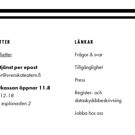
ETTER
LÄNKAR
ljetter
Frågor & svar
jänst per epost
Tillgänglighet
ter@svenskateatern.fi
Press
ttkassan öppnar 11.8
Register- och
kl 12-18
dataskyddsbeskrivning
 esplanaden 2
Jobba hos oss