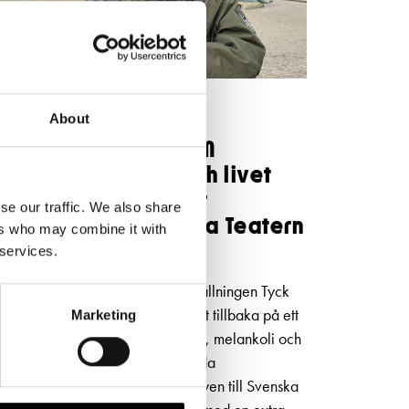
NYHETER
5.5.2026
About
Niklas Strömstedt OM
kärleken, Finland och livet
bakom låtarna inför
se our traffic. We also share
konserten på Svenska Teatern
ers who may combine it with
i höst
 services.
I den självbiografiska musikföreställningen Tyck
OM mig blickar Niklas Strömstedt tillbaka på ett
Marketing
långt liv i rampljuset – med humor, melankoli och
oväntad öppenhet. Efter 80 utsålda
föreställningar kommer succéshowen till Svenska