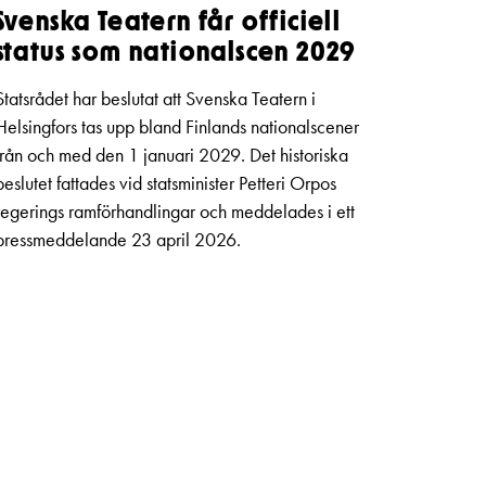
Svenska Teatern får officiell
status som nationalscen 2029
Statsrådet har beslutat att Svenska Teatern i
Helsingfors tas upp bland Finlands nationalscener
från och med den 1 januari 2029. Det historiska
beslutet fattades vid statsminister Petteri Orpos
regerings ramförhandlingar och meddelades i ett
pressmeddelande 23 april 2026.