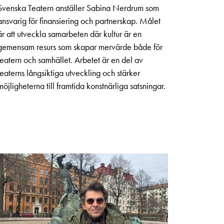
Svenska Teatern anställer Sabina Nerdrum som
ansvarig för finansiering och partnerskap. Målet
är att utveckla samarbeten där kultur är en
gemensam resurs som skapar mervärde både för
teatern och samhället. Arbetet är en del av
teaterns långsiktiga utveckling och stärker
möjligheterna till framtida konstnärliga satsningar.