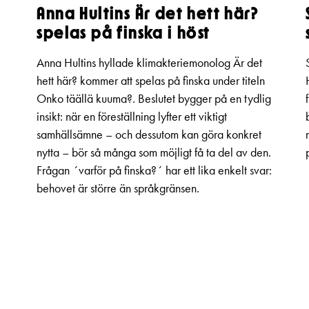
Anna Hultins Är det hett här?
spelas på finska i höst
Anna Hultins hyllade klimakteriemonolog Är det
hett här? kommer att spelas på finska under titeln
Onko täällä kuuma?. Beslutet bygger på en tydlig
insikt: när en föreställning lyfter ett viktigt
samhällsämne – och dessutom kan göra konkret
nytta – bör så många som möjligt få ta del av den.
Frågan ´varför på finska?´ har ett lika enkelt svar:
behovet är större än språkgränsen.