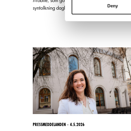
Mobile, som gör det möjligt att erbjuda
Deny
syntolkning dagligen till utvalda föreställningar.
PRESSMEDDELANDEN
4.5.2026