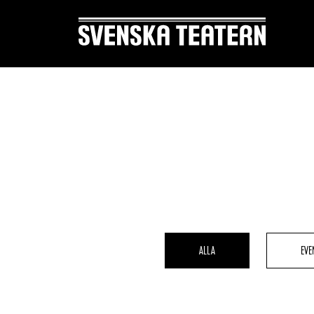
Suomi
Svenska
English
REPERTOAR & BILJETTER
DITT 
Repertoar
Mat & 
Kalender
Publika
ALLA
EVE
Kundtjänst
Textnin
Biljetter
Tillgän