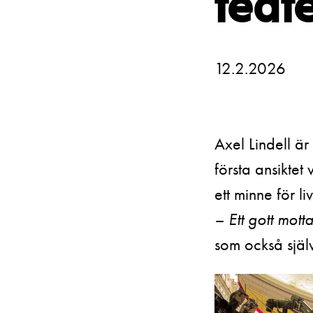
teat
Unga
Frågor 
Presentkort
Platska
12.2.2026
Axel Lindell ä
första ansiktet
ett minne för li
– Ett gott mott
som också själv