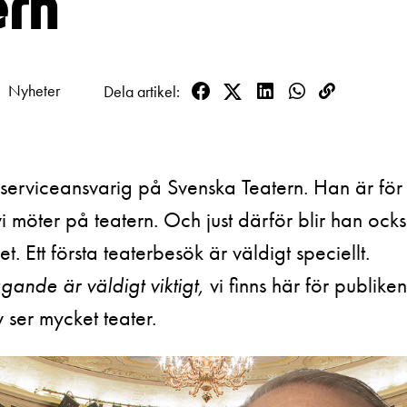
ern
& svar
rta
Nyheter
Dela artikel
Facebook
Twitter
LinkedIn
WhatsApp
Kopioi
linkki
r serviceansvarig på Svenska Teatern. Han är fö
 vi möter på teatern. Och just därför blir han oc
vet. Ett första teaterbesök är väldigt speciellt.
agande är väldigt viktigt,
vi finns här för publiken
 ser mycket teater.