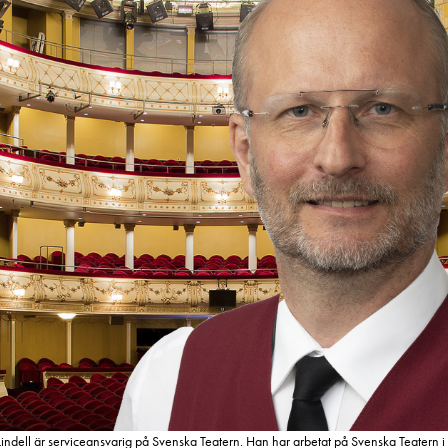
Lindell är serviceansvarig på Svenska Teatern. Han har arbetat på Svenska Teatern i 