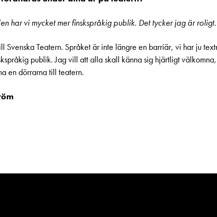
en har vi mycket mer finskspråkig publik. Det tycker jag är roligt
l Svenska Teatern. Språket är inte längre en barriär, vi har ju textni
pråkig publik. Jag vill att alla skall känna sig hjärtligt välkomna
a en dörrarna till teatern.
tröm