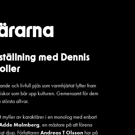
bärarna
eställning med Dennis
roller
nde och livfull pjäs som varmhjärtat lyfter fram
niskor som bär upp kulturen. Gemensamt för dem
å största allvar.
tt myller av karaktärer i en monolog med enbart
Adde Malmberg
, en mästare på att förena
gt djup. Författaren
Andreas T Olsson
har på