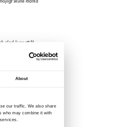
 möjligt skulle märka
ch glad över att få
energi. Publiken är
About
 Inte står vi tysta
jag blir man också
se our traffic. We also share
ers who may combine it with
av teaterns utbud.
 services.