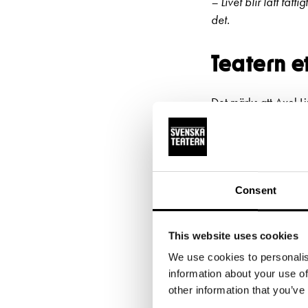
– Livet blir lätt fat
det.
Teatern e
Det märks att Axel Li
arbeta på Svenska 
– För mig är teatern 
glad när de kommer 
Consent
– Jag hoppas att pub
och bara ser på. Vi
This website uses cookies
lite fäst vid publike
We use cookies to personalis
information about your use of
Lindell tycker också 
other information that you’ve