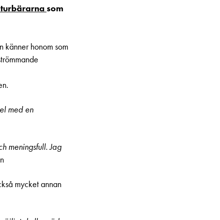
ulturbärarna
som
ken känner honom som
llströmmande
en.
xel med en
h meningsfull. Jag
an
 också mycket annan