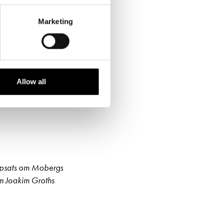
ör de är glada eller
t räkningen hur
Marketing
t
Allow all
tuppsats om Mobergs
om Joakim Groths