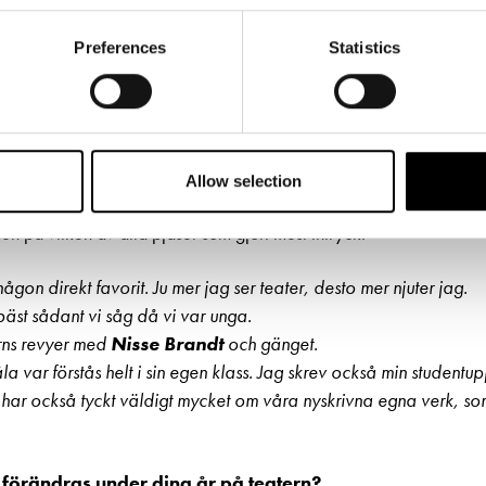
ad publiken relaterar till, vad de pratar om när de går hem. Varf
 alla pjäser på Svenska Teatern under mina 38 år. Jag har tappa
Preferences
Statistics
det måste närma sig tusen.
evligt att vi också får så mycke
kig publik”
Allow selection
ken på vilken av alla pjäser som gjort mest intryck.
någon direkt favorit. Ju mer jag ser teater, desto mer njuter jag.
s bäst sådant vi såg då vi var unga.
ns revyer med
Nisse Brandt
och gänget.
la var förstås helt i sin egen klass. Jag skrev också min studen
ag har också tyckt väldigt mycket om våra nyskrivna egna verk, s
 förändras under dina år på teatern?