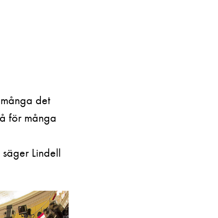
Kontaktuppgifter
Press
Jobba hos oss
Nyhetsbrev
Svenska Teatern Live
r många det
kså för många
 säger Lindell