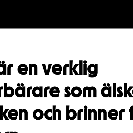
är en verklig
BESÖK
GRUPPER & FÖRETAG
rbärare som älsk
dryck
Grupper & teaterombud
rbete
Pedagognätverk & skolgruppe
ken och brinner 
g
Företag
glighet
Guidning