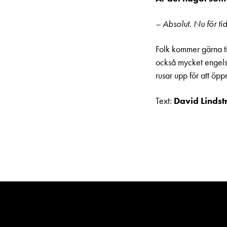
– Absolut. Nu för tid
Folk kommer gärna til
också mycket engelsks
rusar upp för att öppn
Text:
David Linds