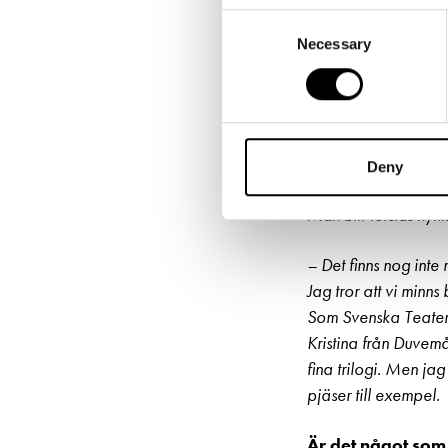
– Vi måste ju veta v
Consent
ledsna. Jag har sett
Necessary
Selection
många det blir men 
”Det är tr
finsksprå
Deny
Man blir förstås nyfi
– Det finns nog inte 
Jag tror att vi minn
Som Svenska Teater
Kristina från Duvemå
fina trilogi. Men j
pjäser till exempel.
Är det något som