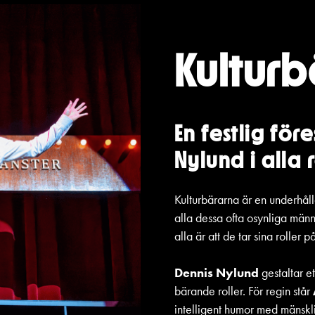
Kultur
En festlig för
Nylund i alla 
Kulturbärarna är en underhålla
alla dessa ofta osynliga män
alla är att de tar sina roller p
Dennis Nylund
gestaltar e
bärande roller. För regin står
intelligent humor med mänskli