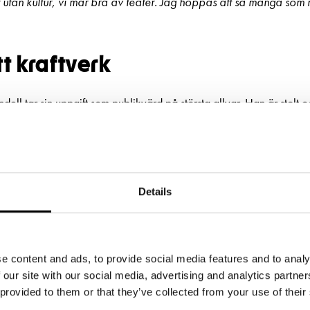
tigt utan kultur, vi mår bra av teater. Jag hoppas att så många som
tt kraftverk
ndell tar sin uppgift som publikvärd på största allvar. Han är stolt o
Teatern.
som ett kraftverk. Det är från publiken som kommer jag får positiv 
och ännu gladare när de går.
Details
liken också kan uppskatta det vi gör. Det är hela tiden en dialog.
 finns här. Vi är publikens värdar. När man jobbat så länge som 
n. Det är som att träffa goda vänner,
säger han.
e content and ads, to provide social media features and to analy
 our site with our social media, advertising and analytics partn
det är viktigt att han och hans kolleger ser så mycket som möjligt 
 provided to them or that they’ve collected from your use of their