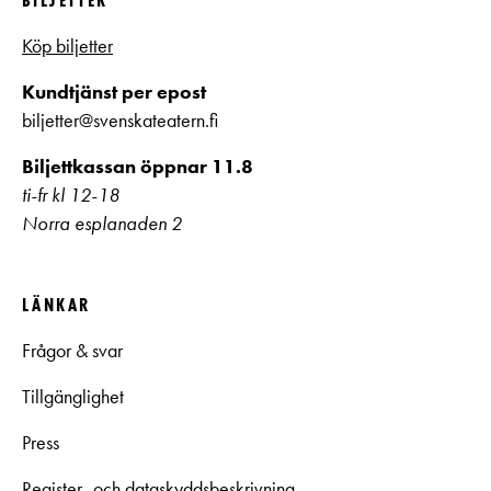
BILJETTER
Köp biljetter
Kundtjänst per epost
biljetter@svenskateatern.fi
Biljettkassan öppnar 11.8
ti-fr kl 12-18
Norra esplanaden 2
LÄNKAR
Frågor & svar
Tillgänglighet
Press
Register- och dataskyddsbeskrivning