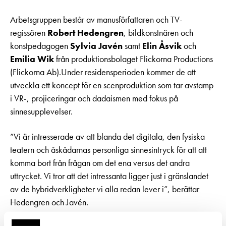
Arbetsgruppen består av manusförfattaren och TV-
regissören
Robert Hedengren
, bildkonstnären och
konstpedagogen
Sylvia Javén
samt
Elin Åsvik
och
Emilia Wik
från produktionsbolaget Flickorna Productions
(Flickorna Ab).Under residensperioden kommer de att
utveckla ett koncept för en scenproduktion som tar avstamp
i VR-, projiceringar och dadaismen med fokus på
sinnesupplevelser.
”Vi är intresserade av att blanda det digitala, den fysiska
teatern och åskådarnas personliga sinnesintryck för att att
komma bort från frågan om det ena versus det andra
uttrycket. Vi tror att det intressanta ligger just i gränslandet
av de hybridverkligheter vi alla redan lever i”, berättar
Hedengren och Javén.