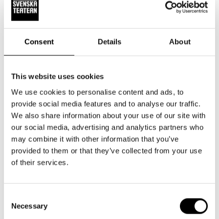
“Vi vill jobba i termer av absurditet, kroppslighet och ett
utforskande berättande. Vi ser likheter i den kaotiska
samtiden med tiden kring första världskriget och
dadaismens grundande, i tesen om att i en värld där logiken
Consent
Details
About
upphört är absurditeten det enda rimliga.”
This website uses cookies
Konstnärlig utveckling och
We use cookies to personalise content and ads, to
tillgänglighet
provide social media features and to analyse our traffic.
We also share information about your use of our site with
samarbete mellan
Svenska Teatern
,
Aalto
our social media, advertising and analytics partners who
universitetet
och
Konstuniversitetet
, med Svenska
may combine it with other information that you’ve
Teatern som huvudman. I slutet av residensperioden
provided to them or that they’ve collected from your use
presenterar arbetsgruppen sitt arbete internt, därefter
of their services.
utreder Svenska Teatern möjligheten att utveckla konceptet
vidare till en scenproduktion.
Consent
Necessary
Residensperioden är en del av Teaterns 3-åriga digitala
Selection