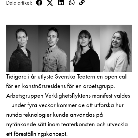
Dela artikel
Pedagognätverk & skolgrupper
Unga
Facebook
Twitter
LinkedIn
WhatsApp
Kopioi
Aktuellt
Tillgänglighet
linkki
Företag
LOGGA IN
Presentkort
Teaterns verksamhet
Frågor & svar
Guidning
Ensemble
Platskarta
Historia
Kontaktuppgifter
Tidigare i år utlyste Svenska Teatern en open call
Press
för en konstnärsresidens för en arbetsgrupp.
Jobba hos oss
Arbetsgruppen Verklighetsflyktens manifest valdes
– under fyra veckor kommer de att utforska hur
Nyhetsbrev
nutida teknologier kunde användas på
Svenska Teatern Live
nytänkande sätt inom teaterkonsten och utveckla
ett föreställningskoncept.