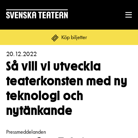
Köp biljetter
20.12.2022
Suomi
Svenska
English
Så vill vi utveckla
REPERTOAR & BILJETTER
teaterkonsten med ny
Repertoar
teknologi och
DITT BESÖK
Kalender
Mat & dryck
nytänkande
Kundtjänst
GRUPPER & FÖRETAG
Publikarbete
Grupper & teaterombud
Biljetter
Pressmeddelanden
Textning
OM SVENSKA TEATERN