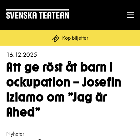
Köp biljetter
16.12.2025
Suomi
Svenska
English
Att ge röst åt barn i
REPERTOAR & BILJETTER
ockupation – Josefin
Repertoar
Iziamo om ”Jag är
DITT BESÖK
Kalender
Mat & dryck
Ahed”
Kundtjänst
GRUPPER & FÖRETAG
Publikarbete
Grupper & teaterombud
Biljetter
Nyheter
Textning
OM SVENSKA TEATERN