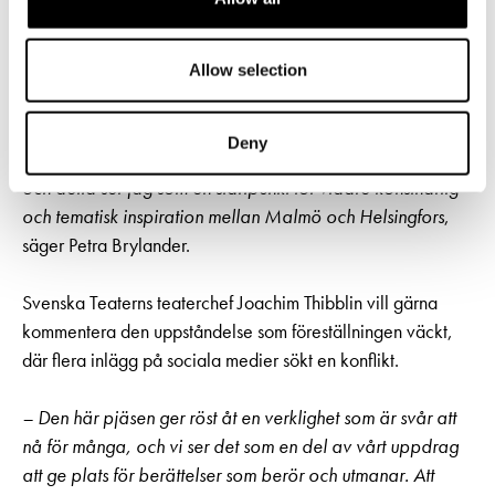
annan pjäs i repertoaren.
Allow selection
– Det är fantastiskt roligt och mycket värdefullt ur många
perspektiv att vår föreställning Jag är Ahed har blivit
inbjuden till Svenska Teatern för gästspel. Vi korsar sällan
Deny
gränserna i norden trots att vi har så mycket gemensamt
och detta ser jag som en startpunkt för vidare konstnärlig
och tematisk inspiration mellan Malmö och Helsingfors
,
säger Petra Brylander.
Svenska Teaterns teaterchef Joachim Thibblin vill gärna
kommentera den uppståndelse som föreställningen väckt,
där flera inlägg på sociala medier sökt en konflikt.
– Den här pjäsen ger röst åt en verklighet som är svår att
nå för många, och vi ser det som en del av vårt uppdrag
att ge plats för berättelser som berör och utmanar. Att