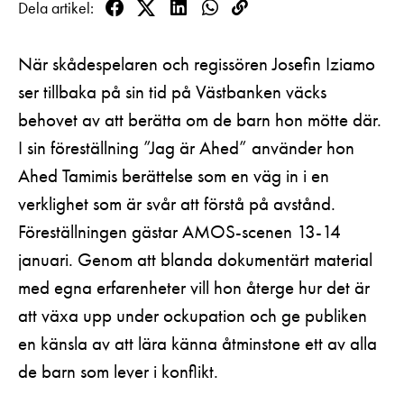
Dela artikel
Pedagognätverk & skolgrupper
Unga
Facebook
Twitter
LinkedIn
WhatsApp
Kopioi
Aktuellt
Tillgänglighet
linkki
Företag
LOGGA IN
Presentkort
När skådespelaren och regissören Josefin Iziamo
Teaterns verksamhet
Frågor & svar
ser tillbaka på sin tid på Västbanken väcks
Guidning
Ensemble
Platskarta
behovet av att berätta om de barn hon mötte där.
I sin föreställning ”Jag är Ahed” använder hon
Historia
Ahed Tamimis berättelse som en väg in i en
Kontaktuppgifter
verklighet som är svår att förstå på avstånd.
Föreställningen gästar AMOS-scenen 13-14
Press
januari. Genom att blanda dokumentärt material
Jobba hos oss
med egna erfarenheter vill hon återge hur det är
att växa upp under ockupation och ge publiken
Nyhetsbrev
en känsla av att lära känna åtminstone ett av alla
Svenska Teatern Live
de barn som lever i konflikt.