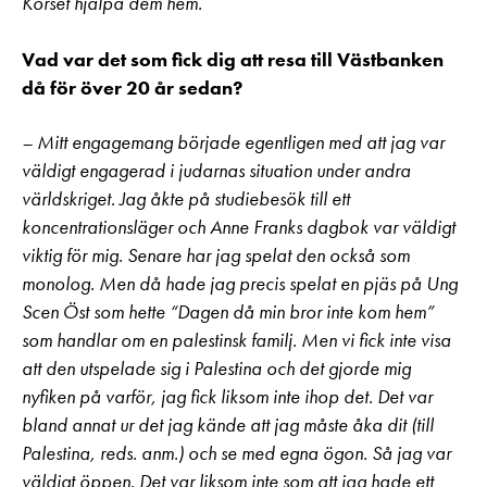
Korset hjälpa dem hem.
Vad var det som fick dig att resa till Västbanken
då för över 20 år sedan?
– Mitt engagemang började egentligen med att jag var
väldigt engagerad i judarnas situation under andra
världskriget. Jag åkte på studiebesök till ett
koncentrationsläger och Anne Franks dagbok var väldigt
viktig för mig. Senare har jag spelat den också som
monolog. Men då hade jag precis spelat en pjäs på Ung
Scen Öst som hette “Dagen då min bror inte kom hem”
som handlar om en palestinsk familj. Men vi fick inte visa
att den utspelade sig i Palestina och det gjorde mig
nyfiken på varför, jag fick liksom inte ihop det. Det var
bland annat ur det jag kände att jag måste åka dit (till
Palestina, reds. anm.) och se med egna ögon. Så jag var
väldigt öppen. Det var liksom inte som att jag hade ett