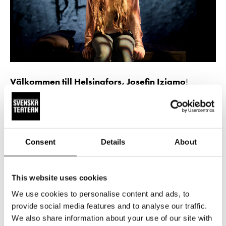
Välkommen till Helsingfors, Josefin Iziamo
!
– Tack! Det känns som en stor ära att få komma till Finland
och väldigt roligt att få spela på Svenska teatern där jag
faktiskt aldrig har varit tidigare. Och särskilt då att få
Consent
Details
About
komma med just den här föreställningen som betyder så
mycket för mig personligen, säger Iziamo.
This website uses cookies
Den senaste tiden har föreställningen väckt
We use cookies to personalise content and ads, to
uppmärksamhet genom ett motstånd från
provide social media features and to analyse our traffic.
tillexempel några Sverigedemokrater som ville
We also share information about your use of our site with
stoppa föreställningen. Skälet var att de menar