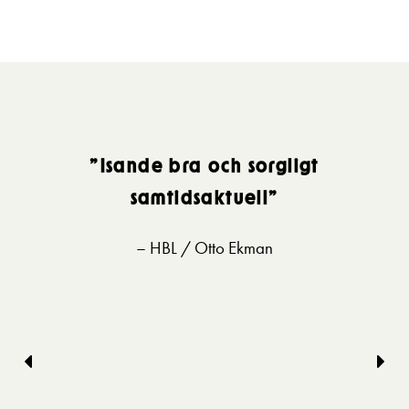
”Isande bra och sorgligt
samtidsaktuell”
– HBL / Otto Ekman
Föregående
Näs
bild
bild