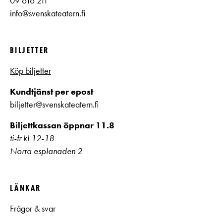
09 616 211
info@svenskateatern.fi
BILJETTER
Köp biljetter
Kundtjänst per epost
biljetter@svenskateatern.fi
Biljettkassan öppnar 11.8
ti-fr kl 12-18
Norra esplanaden 2
LÄNKAR
Frågor & svar