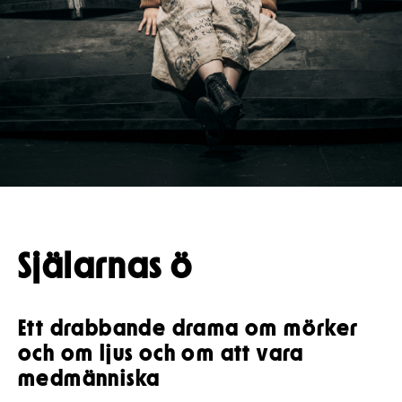
Pedagognätverk & skolgrupper
Unga
Aktuellt
Tillgänglighet
Företag
LOGGA IN
Presentkort
Teaterns verksamhet
Frågor & svar
Guidning
Ensemble
Platskarta
Historia
Kontaktuppgifter
Press
Själarnas ö
Jobba hos oss
Nyhetsbrev
Ett drabbande drama om mörker
och om ljus och om att vara
Svenska Teatern Live
medmänniska