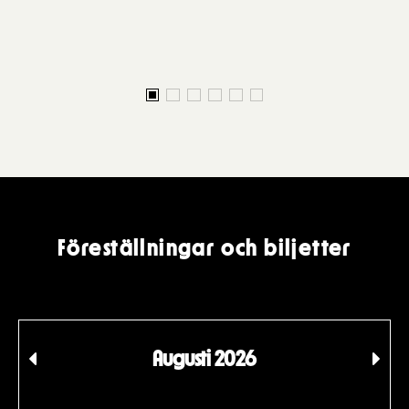
Föreställningar och biljetter
Augusti 2026
Tidigare
Föl
månad
må