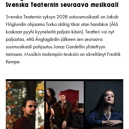
Svenska Teaternin seuraava musikaali
Svenska Teaternin syksyn 2028 uutuusmusikaali on Jakob
Höglundin ohjaama Torka aldrig tårar utan handskar (Älä
koskaan pyyhi kyyneleitä paljain käsin). Teatteri voi nyt
paljastaa, että Änglagårdin jälkeen sen seuraava
suurmusikaali pohjautuu Jonas Gardellin ylistettyyn
tarinaan. Musiikin molempiin teoksiin on säveltänyt Fredrik
Kempe.