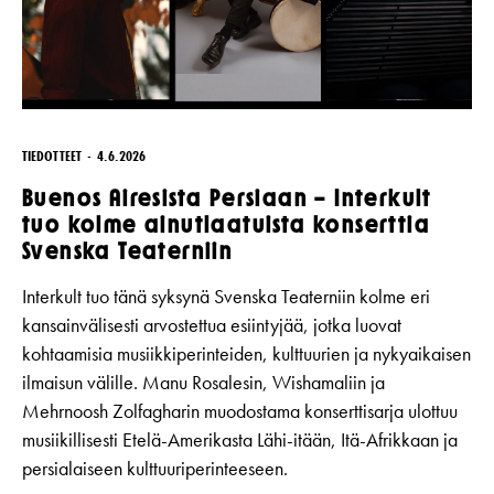
TIEDOTTEET
4.6.2026
Buenos Airesista Persiaan – Interkult
tuo kolme ainutlaatuista konserttia
Svenska Teaterniin
Interkult tuo tänä syksynä Svenska Teaterniin kolme eri
kansainvälisesti arvostettua esiintyjää, jotka luovat
kohtaamisia musiikkiperinteiden, kulttuurien ja nykyaikaisen
ilmaisun välille. Manu Rosalesin, Wishamaliin ja
Mehrnoosh Zolfagharin muodostama konserttisarja ulottuu
musiikillisesti Etelä-Amerikasta Lähi-itään, Itä-Afrikkaan ja
persialaiseen kulttuuriperinteeseen.