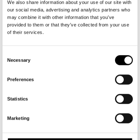
We also share information about your use of our site with
myyntiin 19.5.
our social media, advertising and analytics partners who
Syksyn suurmusikaali Änglagård on herättänyt valtavasti
may combine it with other information that you’ve
kiinnostusta. Tähän mennessä 20 000 lippua on jo varattu ja
provided to them or that they’ve collected from your use
of their services.
myyty. Harjoitukset ovat täydessä vauhdissa ja työryhmän
innostus on selvästi aistittavissa. Änglagårdin ensi-ilta on
17.9.2026 ja ensi kevään liput tulevat myyntiin tiistaina
Consent
19.5. klo 12.
Necessary
Selection
Preferences
Statistics
Marketing