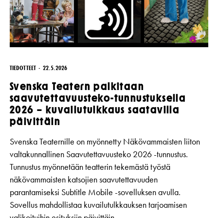
TIEDOTTEET
22.5.2026
Svenska Teatern palkitaan
saavutettavuusteko-tunnustuksella
2026 – kuvailutulkkaus saatavilla
päivittäin
Svenska Teaternille on myönnetty Näkövammaisten liiton
valtakunnallinen Saavutettavuusteko 2026 -tunnustus.
Tunnustus myönnetään teatterin tekemästä työstä
näkövammaisten katsojien saavutettavuuden
parantamiseksi Subtitle Mobile -sovelluksen avulla.
Sovellus mahdollistaa kuvailutulkkauksen tarjoamisen
valikoituihin esityksiin päivittäin.