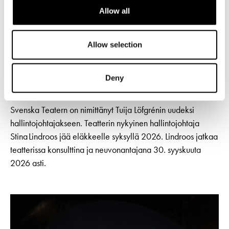
Allow all
Allow selection
TIEDOTTEET
4.5.2026
Svenska Teatern saa uuden
Deny
hallintojohtajan
Svenska Teatern on nimittänyt Tuija Löfgrénin uudeksi
hallintojohtajakseen. Teatterin nykyinen hallintojohtaja
Stina Lindroos jää eläkkeelle syksyllä 2026. Lindroos jatkaa
teatterissa konsulttina ja neuvonantajana 30. syyskuuta
2026 asti.