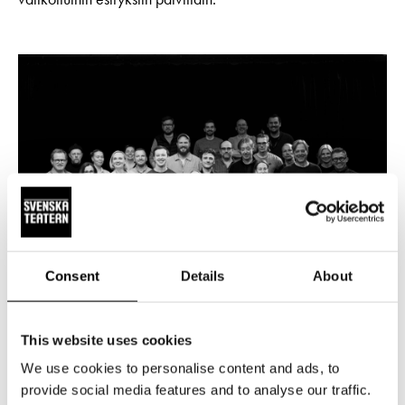
Consent
Details
About
UUTISET
15.5.2026
This website uses cookies
We use cookies to personalise content and ads, to
Jo 20 000 lippua varattu Änglagård-
provide social media features and to analyse our traffic.
musikaaliin. Kevään 2027 liput tulevat