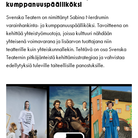
kumppanuuspäälliköksi
Svenska Teatern on nimittänyt Sabina Nerdrumin
varainhankinta- ja kumppanuuspäälliköksi. Tavoitteena on
kehittää yhteistyömuotoja, joissa kulttuuri nähdään
yhteisenä voimavarana ja lisäarvon tuottajana niin
teatterille kuin yhteiskunnallekin. Tehtävä on osa Svenska
Teaternin pitkäjänteistä kehittämisstrategiaa ja vahvistaa
edellytyksiä tuleville taiteellisille panostuksille.