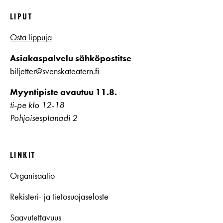
LIPUT
Osta lippuja
Asiakaspalvelu sähköpostitse
biljetter@svenskateatern.fi
Myyntipiste avautuu 11.8.
ti-pe klo 12-18
Pohjoisesplanadi 2
LINKIT
Organisaatio
Rekisteri- ja tietosuojaseloste
Saavutettavuus