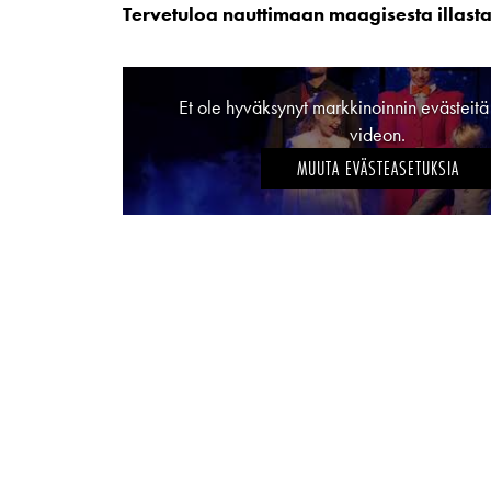
Tervetuloa nauttimaan maagisesta illas
Et ole hyväksynyt markkinoinnin evästeit
videon.
MUUTA EVÄSTEASETUKSIA