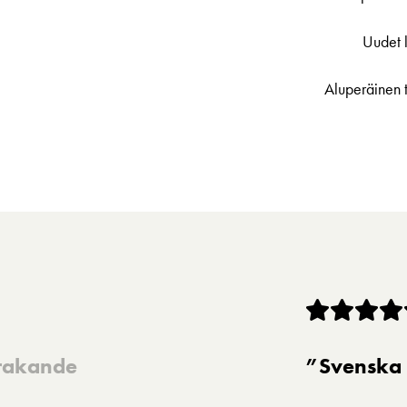
Uudet 
Aluperäine
prakande
”Svenska 