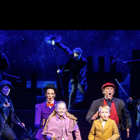
 VIERAILUA
RYHMILLE JA YRITYKSILLE
s
Ryhmät ja teatterilähettiläät
yö
Koulut
& juoma
Yritykset
ysytyt kysymykset
Opastus