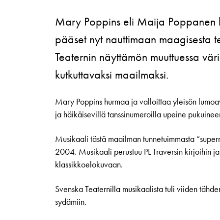
Mary Poppins eli Maija Poppanen le
pääset nyt nauttimaan maagisesta t
Teaternin näyttämön muuttuessa värik
kutkuttavaksi maailmaksi.
Mary Poppins hurmaa ja valloittaa yleisön lumoav
ja häikäisevillä tanssinumeroilla upeine pukuinee
Musikaali tästä maailman tunnetuimmasta “supern
2004. Musikaali perustuu PL Traversin kirjoihin 
klassikkoelokuvaan.
Svenska Teaternilla musikaalista tuli viiden tähd
sydämiin.