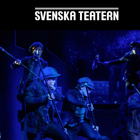
Suomi
Svenska
English
OHJELMISTO & LIPUT
ENNEN
Ohjelmisto
Tekstity
Kalenteri
Yleisöt
Asiakaspalvelu
Ruoka 
Liput
Usein k