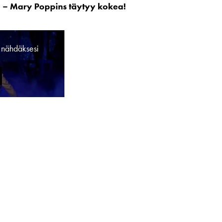
ta – Mary Poppins täytyy kokea!
ä nähdäksesi