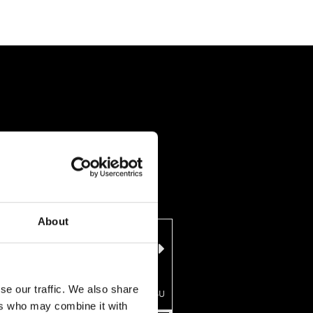
About
Elokuu 2026
Edellinen
Seuraava
kuukausi
kuukausi
se our traffic. We also share
MA
TI
KE
TO
PE
LA
SU
ers who may combine it with