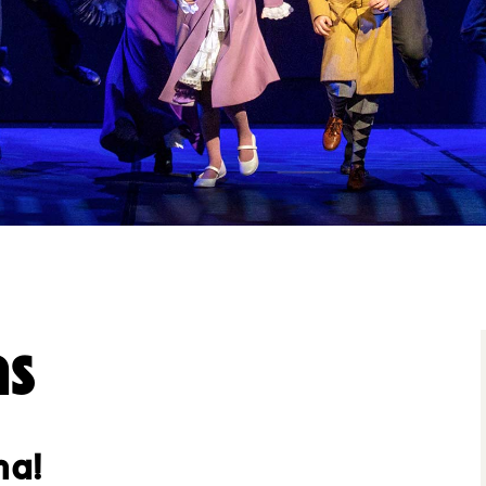
ttavuus
ns
ma!