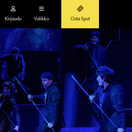
Kirjaudu
Valikko
Osta liput
Toggle
navigation
TEATTERISTA
Teatterin toiminta
Näyttelijät
Historia
Töihin meille