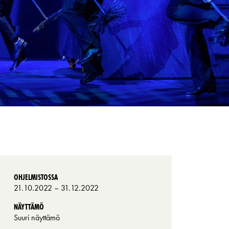
Yhteystiedot
Uutiskirje
Medialle
Svenska Teatern Live
OHJELMISTOSSA
21.10.2022
– 31.12.2022
NÄYTTÄMÖ
Suuri näyttämö