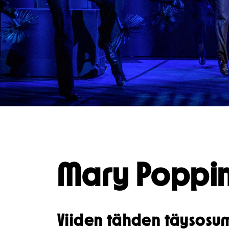
Lahjakortti
Saavute
Nuoret
Katsomokartta
Mary Poppi
Viiden tähden täysosu