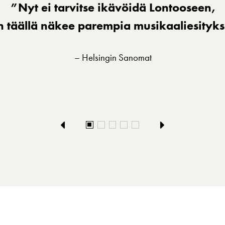
”Nyt ei tarvitse ikävöidä Lontooseen,
n täällä näkee parempia musikaaliesityk
– Helsingin Sanomat
Edellinen
Seuraava
dia
dia