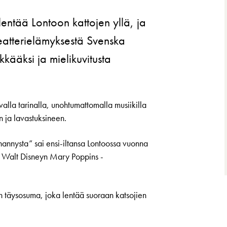
ntää Lontoon kattojen yllä, ja
eatterielämyksestä Svenska
kääksi ja mielikuvitusta
alla tarinalla, unohtumattomalla musiikilla
n ja lavastuksineen.
annysta” sai ensi-iltansa Lontoossa vuonna
ja Walt Disneyn Mary Poppins -
en täysosuma, joka lentää suoraan katsojien