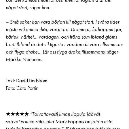
något stort,
säger han.
– Små saker kan vara början till något stort. I svåra tider
måste vi komma ihåg varandra. Drömmar, förhoppningar,
kärlek, närhet… vardagen, och fröna som ibland glöms
bort. Ibland är det viktigaste i världen att vara tillsammans
och flyga drake… Låt oss flyga drake tillsammans,
säger
Markku Nenonen.
Text: David Lindström
Foto: Cata Portin
★★★★★
”Toivottavasti ilman lippuja jäävät
saavat voimia siitä, että Mary Poppins on jotain mitä
todella kannattaa odottaa.”
(Förhoppningsvis får de som