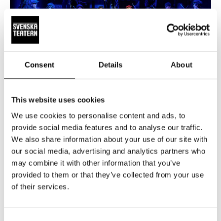
Consent
Details
About
Mary Poppins går in under huden
This website uses cookies
We use cookies to personalise content and ads, to
Svenska Teaterns egen Mary Poppins,
Josefin Silén
har
provide social media features and to analyse our traffic.
valts ut av världens största teatermogul
Cameron
We also share information about your use of our site with
Mackintosh
, som originalproducerat musikalerna Cats,
our social media, advertising and analytics partners who
may combine it with other information that you’ve
Miss Saigon, Fantomen på Operan, Les Misérables och
provided to them or that they’ve collected from your use
många fler. Hon har jobbat hårt för att nå den här nivån.
of their services.
Silén studerade två år på Balettakademien i Göteborg och
sen tre år på Högskolan för scen och musik. Sen kom hon
tillbaka till Finland och är nu åter redo att spela världens
Consent