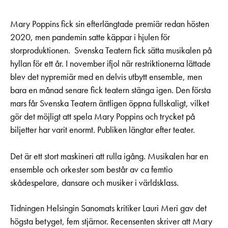
Mary Poppins fick sin efterlängtade premiär redan hösten
2020, men pandemin satte käppar i hjulen för
storproduktionen. Svenska Teatern fick sätta musikalen på
hyllan för ett år. I november ifjol när restriktionerna lättade
blev det nypremiär med en delvis utbytt ensemble, men
bara en månad senare fick teatern stänga igen. Den första
mars får Svenska Teatern äntligen öppna fullskaligt, vilket
gör det möjligt att spela Mary Poppins och trycket på
biljetter har varit enormt. Publiken längtar efter teater.
Det är ett stort maskineri att rulla igång. Musikalen har en
ensemble och orkester som består av ca femtio
skådespelare, dansare och musiker i världsklass.
Tidningen Helsingin Sanomats kritiker Lauri Meri gav det
högsta betyget, fem stjärnor. Recensenten skriver att Mary