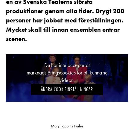
en av Svenska Teaterns största
Pedagognätverk & skolgrupper
Unga
Aktuellt
produktioner genom alla tider.
Drygt 200
Tillgänglighet
Företag
LOGGA IN
Presentkort
personer har jobbat med föreställningen.
Teaterns verksamhet
Frågor & svar
Mycket skall till innan ensemblen entrar
Guidning
Ensemble
scenen.
Platskarta
Historia
Kontaktuppgifter
Du har inte accepterat
marknadsföringscookies för att kunna se
Press
videon.
ÄNDRA COOKIEINSTÄLLNINGAR
Jobba hos oss
Nyhetsbrev
Svenska Teatern Live
Mary Poppins trailer