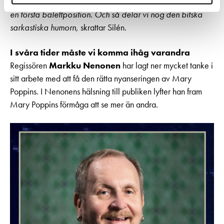
händerna på samma sätt som Mary och står mer upprätt i
en första balettposition. Och så delar vi nog den bitska
sarkastiska humorn,
skrattar Silén.
I svåra tider måste vi komma ihåg varandra
Regissören
Markku Nenonen
har lagt ner mycket tanke i
sitt arbete med att få den rätta nyanseringen av Mary
Poppins. I Nenonens hälsning till publiken lyfter han fram
Mary Poppins förmåga att se mer än andra.