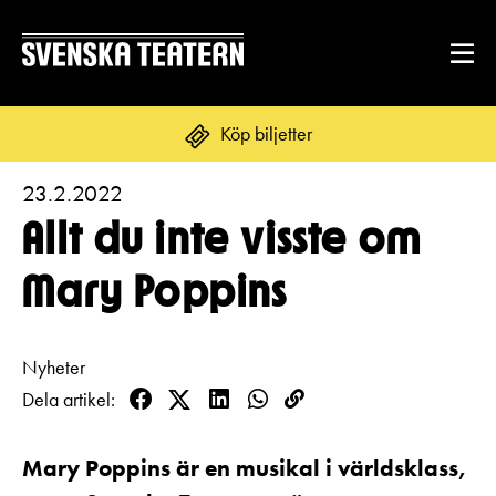
Köp biljetter
23.2.2022
Suomi
Svenska
English
Allt du inte visste om
REPERTOAR & BILJETTER
Mary Poppins
Repertoar
DITT BESÖK
Kalender
Nyheter
Mat & dryck
Dela artikel
Facebook
Twitter
LinkedIn
WhatsApp
Kopioi
Kundtjänst
GRUPPER & FÖRETAG
Publikarbete
linkki
Grupper & teaterombud
Biljetter
Mary Poppins är en musikal i världsklass,
Textning
OM SVENSKA TEATERN