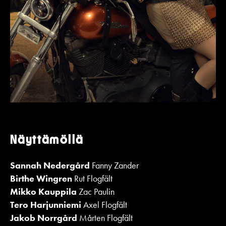
Näyttämöllä
Sannah Nedergård
Fanny Zander
Birthe Wingren
Rut Flogfält
Mikko Kauppila
Zac Paulin
Tero Harjunniemi
Axel Flogfält
Jakob Norrgård
Mårten Flogfält