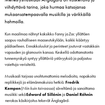
viihdyttävä tarina, joka hurmaa katsojansa
mukaansatempaavalla musiikilla ja värikkäillä
hahmoilla.
Kun maailmaa nähnyt kaksikko Fanny ja Zac yllättäen
saapuu rauhalliseen maaseutukylään, kaikki kääntyy
päälaelleen. Ennakkoluulot ja perinteet joutuvat vastakkain
vapauden ja glamourin kanssa. Keskellä odottamatonta
tunnemyrskyä syntyy yllättäviä ystävyyksiä ja paljastuu
vaiettuja verisiteitä.
Musikaali tarjoaa unohtumattomia melodioita, napakoita
repliikkejä ja elämänmakuisia hetkiä.
Fredrik
Kempen
(
Niin kuin taivaassa
) säveltämä ja sanoittama
musiikki sekä
Edward af Sillénin
ja
Daniel Réhnin
nerokas käsikirjoitus tekevät Änglagård-