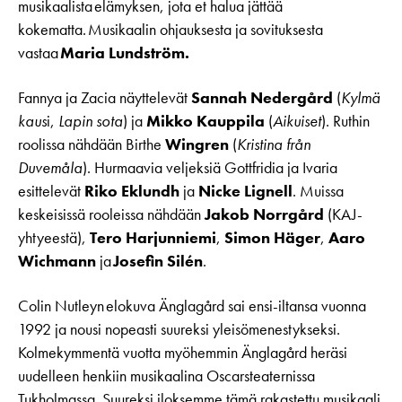
musikaalista elämyksen, jota et halua jättää
kokematta. Musikaalin ohjauksesta ja sovituksesta
vastaa
Maria Lundström.
Fannya ja Zacia näyttelevät
Sannah Nedergård
(
Kylmä
kaus
i,
Lapin sota
) ja
Mikko Kauppila
(
Aikuiset
). Ruthin
roolissa nähdään Birthe
Wingren
(
Kristina från
Duvemåla
). Hurmaavia veljeksiä Gottfridia ja Ivaria
esittelevät
Riko Eklundh
ja
Nicke Lignell
. Muissa
keskeisissä rooleissa nähdään
Jakob Norrgård
(KAJ-
yhtyeestä),
Tero Harjunniemi
,
Simon Häger
,
Aaro
Wichmann
ja
Josefin Silén
.
Colin Nutleyn elokuva Änglagård sai ensi-iltansa vuonna
1992 ja nousi nopeasti suureksi yleisömenestykseksi.
Kolmekymmentä vuotta myöhemmin Änglagård heräsi
uudelleen henkiin musikaalina Oscarsteaternissa
Tukholmassa. Suureksi iloksemme tämä rakastettu musikaali