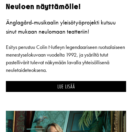
Neuloen näyttämölle!
Änglagård-musikaalin yleisötyöprojekti kutsuu
sinut mukaan neulomaan teatteriin!
Esitys perustuu Colin Nutleyn legendaariseen ruotsalaiseen
menestyselokuvaan vuodelta 1992, ja ysäriltä tutut
pastellivärit tulevat näkymään lavalla yhteisöllisenä
neuletaideteoksena.
LUE LISÄÄ