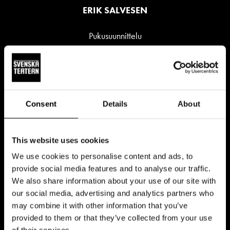
ERIK SALVESEN
Pukusuunnittelu
TIINA KAUKANEN
Maskeeraussuunnittelu
TIITTA STOOR
Consent
Details
About
Äänisuunnittelu
ANDREAS LÖNNQUIST
This website uses cookies
Valosuunnittelu
We use cookies to personalise content and ads, to
JULIA JÄNTTI
provide social media features and to analyse our traffic.
We also share information about your use of our site with
Esitysoikeudet
our social media, advertising and analytics partners who
NORDIC DRAMA CORNER
may combine it with other information that you’ve
provided to them or that they’ve collected from your use