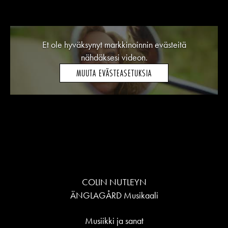
Et ole hyväksynyt markkinoinnin evästeitä
nähdäksesi videon.
MUUTA EVÄSTEASETUKSIA
COLIN NUTLEYN
ÄNGLAGÅRD Musikaali
Musiikki ja sanat