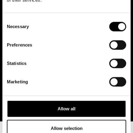
Alkuperäisohjaus
of their services.
EDWARD AF SILLÉN
Consent
Executiv tuottaja
Necessary
Selection
VICKY VON DER LANCKEN
Preferences
Luova tuottaja
JOHAN VON DER LANCKEN
Statistics
Maailman ensi-ilta oli 10 syyskuuta 2023
Oscarsteaternissa Tukholmassa
Marketing
Änglagård-musikaali perustuu Colin Nutleyn elokuvaan
Änglagård
Allow all
Allow selection