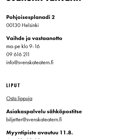
Pohjoisesplanadi 2
00130 Helsinki
Vaihde ja vastaanotto
ma-pe klo 9-16
09 616 211
info@svenskateatern.fi
LIPUT
Osta lippuja
Asiakaspalvelu sähköpostitse
biljetter@svenskateatern.fi
Myyntipiste avautuu 11.8.