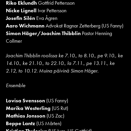
Riko Eklundh
Gottfrid Pettersson
Nicke Lignell
Ivar Pettersson
Josefin Silén
Eva Ågren
Aaro Wichmann
Advokat Ragnar Zetterberg (US Fanny)
Simon Häger/Joachim Thibblin
Pastor Henning
Collmer
Joachim Thibblin roolissa ke 7.10., to 8.10., pe 9.10., ke
14.10., ke 21.10., to 22.10., la 7.11., pe 13.11., ke
2.12, to 10.12. Muina päivinä Simon Häger.
Ensemble
Lovisa Svensson
(US Fanny)
Marika Westerling
(US Rut)
Mathias Jonsson
(US Zac)
Beppe Lantz
(US Mårten)
Kristian Thulesius (
US Ivar, US Gottfrid)