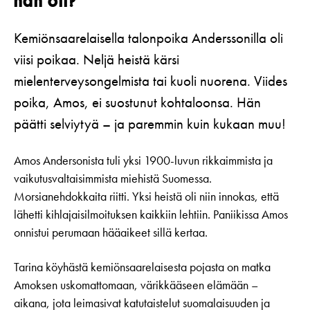
hän oli?
Kemiönsaarelaisella talonpoika Anderssonilla oli
viisi poikaa. Neljä heistä kärsi
mielenterveysongelmista tai kuoli nuorena. Viides
poika, Amos, ei suostunut kohtaloonsa. Hän
päätti selviytyä – ja paremmin kuin kukaan muu!
Amos Andersonista tuli yksi 1900-luvun rikkaimmista ja
vaikutusvaltaisimmista miehistä Suomessa.
Morsianehdokkaita riitti. Yksi heistä oli niin innokas, että
lähetti kihlajaisilmoituksen kaikkiin lehtiin. Paniikissa Amos
onnistui perumaan hääaikeet sillä kertaa.
Tarina köyhästä kemiönsaarelaisesta pojasta on matka
Amoksen uskomattomaan, värikkääseen elämään –
aikana, jota leimasivat katutaistelut suomalaisuuden ja