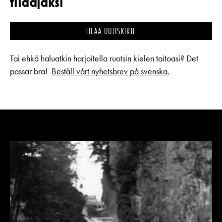
tilaajaksi
TILAA UUTISKIRJE
Tai ehkä haluatkin harjoitella ruotsin kielen taitoasi? Det
passar bra!
Beställ vårt nyhetsbrev
på
svenska.