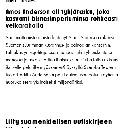
UUTISET
10.3.2025
Amos Anderson oli tyhjätasku, joka
kasvatti bisnesimperiuminsa rohkeasti
velkarahalla
Vaatimattomista oloista lähtenyt Amos Anderson rakensi
Suomen suurimman kustannus- ja painoalan konsernin.
Lahjakas yritysjohtaja osasi nähdä, mihin yhteiskunta on
menossa ja uskalsi tarttua tilaisuuksiin. Mutta toiko rikkaus
ikuiselle pelurille myös onnen? Syksyllä Svenska Teatern
tuo estradille Andersonin poikkeuksellisen polun köyhästä
nuorukaisesta yksinäiseksi miljonääriksi.
Liity suomenkielisen uutiskirjeen