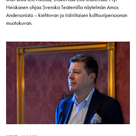
Heiskanen ohjaa Svenska Teaternilla näytelmän Amos
Andersonista – kiehtovan ja ristiriitaisen kulttuuripersoonan
muotokuvan.