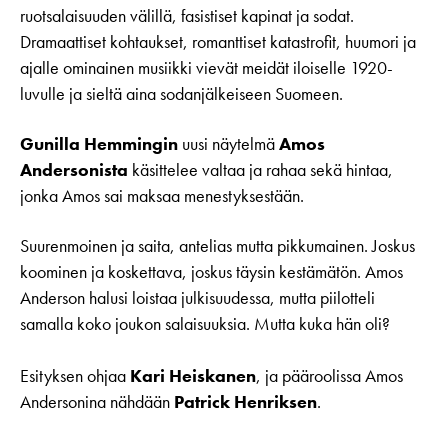
ruotsalaisuuden välillä, fasistiset kapinat ja sodat.
Dramaattiset kohtaukset, romanttiset katastrofit, huumori ja
ajalle ominainen musiikki vievät meidät iloiselle 1920-
luvulle ja sieltä aina sodanjälkeiseen Suomeen.
Gunilla Hemmingin
uusi näytelmä
Amos
Andersonista
käsittelee valtaa ja rahaa sekä hintaa,
jonka Amos sai maksaa menestyksestään.
Suurenmoinen ja saita, antelias mutta pikkumainen. Joskus
koominen ja koskettava, joskus täysin kestämätön. Amos
Anderson halusi loistaa julkisuudessa, mutta piilotteli
samalla koko joukon salaisuuksia. Mutta kuka hän oli?
Esityksen ohjaa
Kari Heiskanen
, ja pääroolissa Amos
Andersonina nähdään
Patrick Henriksen
.