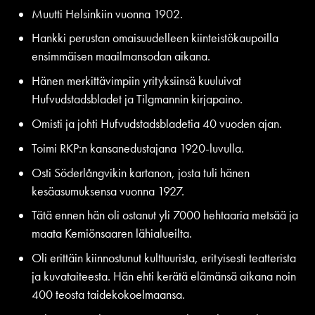
Muutti Helsinkiin vuonna 1902.
Hankki perustan omaisuudelleen kiinteistökaupoilla
ensimmäisen maailmansodan aikana.
Hänen merkittävimpiin yrityksiinsä kuuluivat
Hufvudstadsbladet ja Tilgmannin kirjapaino.
Omisti ja johti Hufvudstadsbladetia 40 vuoden ajan.
Toimi RKP:n kansanedustajana 1920-luvulla.
Osti Söderlångvikin kartanon, josta tuli hänen
kesäasumuksensa vuonna 1927.
Tätä ennen hän oli ostanut yli 7000 hehtaaria metsää ja
maata Kemiönsaaren lähialueilta.
Oli erittäin kiinnostunut kulttuurista, erityisesti teatterista
ja kuvataiteesta. Hän ehti kerätä elämänsä aikana noin
400 teosta taidekokoelmaansa.