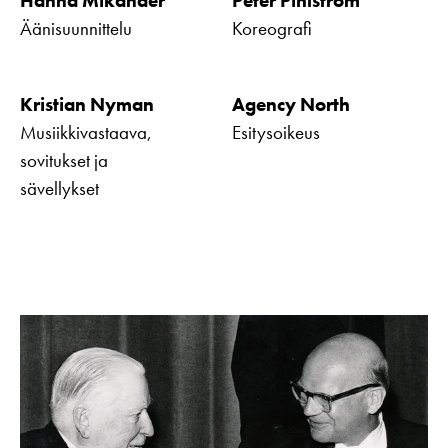
Hanna Mikander
Peter Pihlström
Äänisuunnittelu
Koreografi
Kristian Nyman
Agency North
Musiikkivastaava,
Esitysoikeus
sovitukset ja
sävellykset