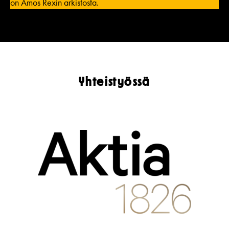
on Amos Rexin arkistosta.
Yhteistyössä