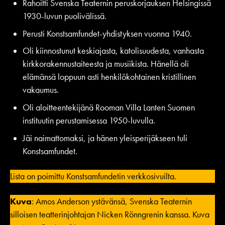
Rahoitti Svenska Teaternin peruskorjauksen Helsingissä
1930-luvun puolivälissä.
Perusti Konstsamfundet-yhdistyksen vuonna 1940.
Oli kiinnostunut keskiajasta, katolisuudesta, vanhasta
kirkkorakennustaiteesta ja musiikista. Hänellä oli
elämänsä loppuun asti henkilökohtainen kristillinen
vakaumus.
Oli aloitteentekijänä Rooman Villa Lanten Suomen
instituutin perustamisessa 1950-luvulla.
Jäi naimattomaksi, ja hänen yleisperijäkseen tuli
Konstsamfundet.
Lista on poimittu Konstsamfundetin verkkosivuilta.
Kuva
: Amos Anderson ystävänsä, Svenska Teaternin
silloisen teatterinjohtajan Nicken Rönngrenin kanssa. Kuva