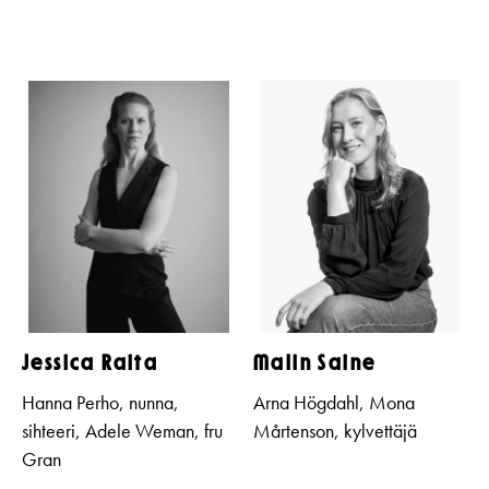
Jessica Raita
Malin Saine
Hanna Perho, nunna,
Arna Högdahl, Mona
sihteeri, Adele Weman, fru
Mårtenson, kylvettäjä
Gran