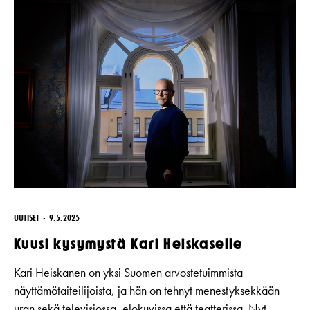
UUTISET
9.5.2025
Kuusi kysymystä Kari Heiskaselle
Kari Heiskanen on yksi Suomen arvostetuimmista
näyttämötaiteilijoista, ja hän on tehnyt menestyksekkään
uran sekä televisiossa, elokuvissa että teatterissa. Nyt