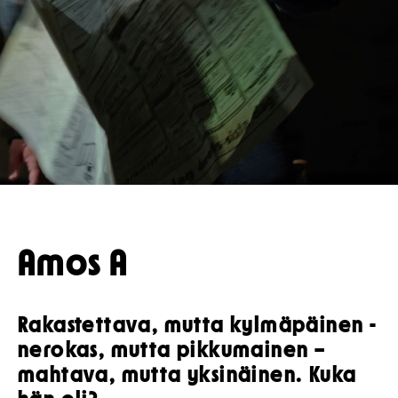
Koulut
Lahjakortti
Teatterin toiminta
Usein kysytyt kysymykset
Yritykset
KIRJAUDU
Nuoret
Näyttelijät
Saavutettavuus
Opastus
Katsomokartta
Historia
Töihin meille
Yhteystiedot
Uutiskirje
Amos A
Medialle
Svenska Teatern Live
Rakastettava, mutta kylmäpäinen -
nerokas, mutta pikkumainen –
mahtava, mutta yksinäinen. Kuka