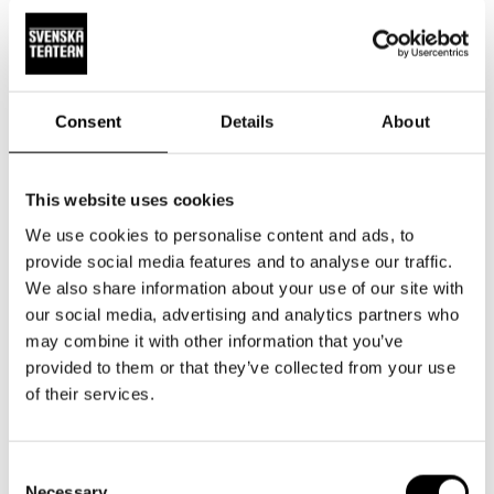
ystävällistä ja auttavaista. Kiitoksia ihanasta
perjantai-illasta.
Jag tyckte pjäsen om Amos Anderson var sevärd och
Consent
Details
About
intressant. Var väl bra att också visades hans
negativa sidor men han måste ha varit otroligt
This website uses cookies
skicklig med affärer. Med hans rötter så var han
We use cookies to personalise content and ads, to
säkert jordnära och rak på sak . Strålande
provide social media features and to analyse our traffic.
skådespelare och intressant att se historiska
We also share information about your use of our site with
parareller till nutid också. Stort tack för en trevlig
our social media, advertising and analytics partners who
teater kväll.
may combine it with other information that you’ve
provided to them or that they’ve collected from your use
of their services.
Underbara skådespelarprestationer!
Consent
Necessary