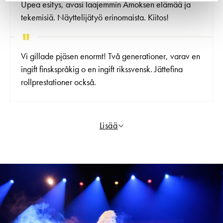
Upea esitys, avasi laajemmin Amoksen elämää ja
tekemisiä. Näyttelijätyö erinomaista. Kiitos!
Vi gillade pjäsen enormt! Två generationer, varav en
ingift finskspråkig o en ingift rikssvensk. Jättefina
rollprestationer också.
Lisää