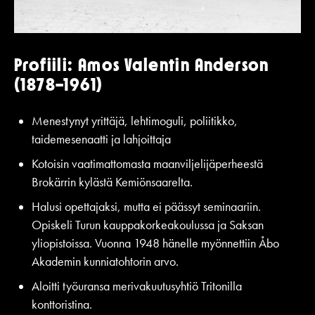
Profiili: Amos Valentin Anderson
(1878–1961)
Menestynyt yrittäjä, lehtimoguli, poliitikko,
taidemesenaatti ja lahjoittaja
Kotoisin vaatimattomasta maanviljelijäperheestä
Brokärrin kylästä Kemiönsaarelta.
Halusi opettajaksi, mutta ei päässyt seminaariin.
Opiskeli Turun kauppakorkeakoulussa ja Saksan
yliopistoissa. Vuonna 1948 hänelle myönnettiin Åbo
Akademin kunniatohtorin arvo.
Aloitti työuransa merivakuutusyhtiö Tritonilla
konttoristina.