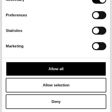
Tack för en fin pjäs med duktiga
Selection
skådespelarprestationer!
Preferences
Statistics
Tack för en fin föreställning!
Marketing
Antoi hyvä käsityksen Amos A:n persoonasta
positiivisine ja negatiivisine piirteineen. Kannatti tulla
katsomaan!
Allow all
Allow selection
Bra pjäs. Goda skådespelarprestationer och trevlig
regi
Deny