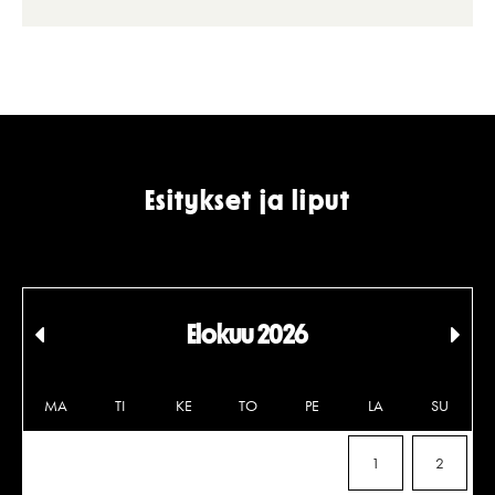
Esitykset ja liput
Elokuu 2026
Edellinen
Seu
kuukausi
kuu
MA
TI
KE
TO
PE
LA
SU
1
2