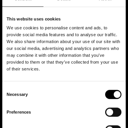
Lippujen varaus
This website uses cookies
We use cookies to personalise content and ads, to
Lippujen jälleenmyynti
provide social media features and to analyse our traffic.
We also share information about your use of our site with
our social media, advertising and analytics partners who
Lippujen vaihto-oikeus
may combine it with other information that you’ve
provided to them or that they’ve collected from your use
of their services.
Muutokset ohjelmistossa / Force
majeure / Rahojen palautus
Consent
Necessary
Selection
Lahjakortti
Preferences
Ryhmäliput