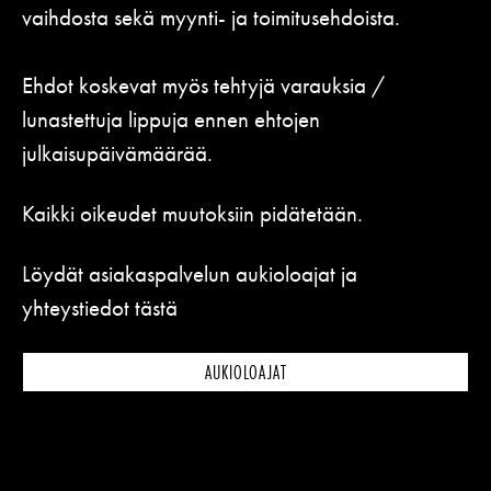
Koulut
vaihdosta sekä myynti- ja toimitusehdoista.
Lahjakortti
Teatterin toiminta
Usein kysytyt kysymykset
Yritykset
KIRJAUDU
Nuoret
Näyttelijät
Ehdot koskevat myös tehtyjä varauksia /
Saavutettavuus
Opastus
lunastettuja lippuja ennen ehtojen
Katsomokartta
Historia
julkaisupäivämäärää.
Töihin meille
Kaikki oikeudet muutoksiin pidätetään.
Yhteystiedot
Löydät asiakaspalvelun aukioloajat ja
Uutiskirje
yhteystiedot tästä
Medialle
AUKIOLOAJAT
Svenska Teatern Live