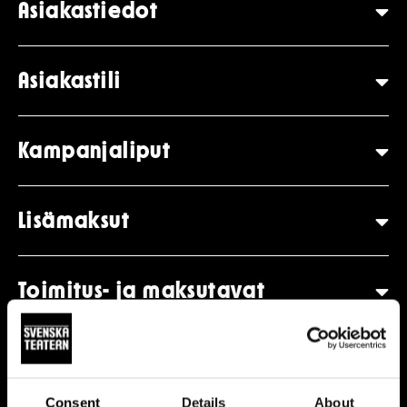
Asiakastiedot
Asiakastili
Kampanjaliput
Lisämaksut
Toimitus- ja maksutavat
Kulttuurietuja
Consent
Details
About