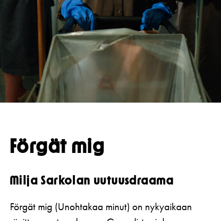
Koulut
Lahjakortti
Teatterin toiminta
Usein kysytyt kysymykset
Yritykset
KIRJAUDU
Nuoret
Näyttelijät
Saavutettavuus
Opastus
Katsomokartta
Historia
Töihin meille
Yhteystiedot
Uutiskirje
Förgät mig
Medialle
Svenska Teatern Live
Milja Sarkolan uutuusdraama
Förgät mig (Unohtakaa minut) on nykyaikaan