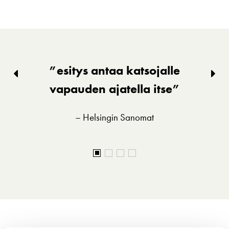
”esitys antaa katsojalle
Edellinen
Seu
dia
vapauden ajatella itse”
dia
– Helsingin Sanomat