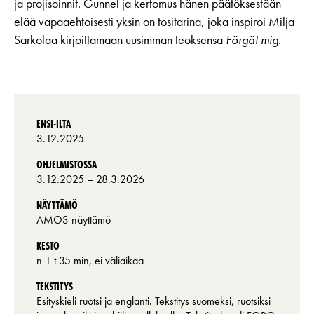
ja projisoinnit. Gunnel ja kertomus hänen päätöksestään
elää vapaaehtoisesti yksin on tositarina, joka inspiroi Milja
Sarkolaa kirjoittamaan uusimman teoksensa
Förgät mig
.
ENSI-ILTA
3.12.2025
OHJELMISTOSSA
3.12.2025
– 28.3.2026
NÄYTTÄMÖ
AMOS-näyttämö
KESTO
n 1 t 35 min, ei väliaikaa
TEKSTITYS
Esityskieli ruotsi ja englanti. Tekstitys suomeksi, ruotsiksi