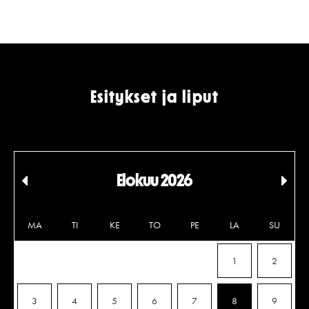
Esitykset ja liput
Elokuu 2026
Edellinen
Seu
kuukausi
kuu
MA
TI
KE
TO
PE
LA
SU
1
2
3
4
5
6
7
8
9