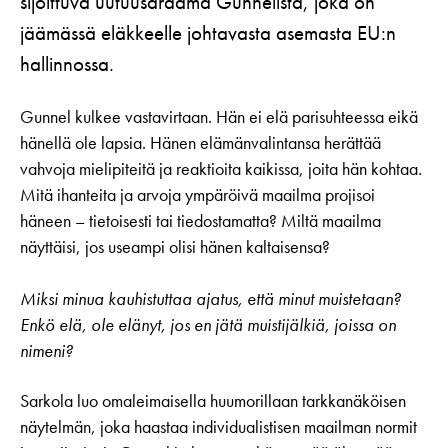
sijoittuva uutuusdraama Gunnelista, joka on
jäämässä eläkkeelle johtavasta asemasta EU:n
hallinnossa.
Gunnel kulkee vastavirtaan. Hän ei elä parisuhteessa eikä
hänellä ole lapsia. Hänen elämänvalintansa herättää
vahvoja mielipiteitä ja reaktioita kaikissa, joita hän kohtaa.
Mitä ihanteita ja arvoja ympäröivä maailma projisoi
häneen – tietoisesti tai tiedostamatta? Miltä maailma
näyttäisi, jos useampi olisi hänen kaltaisensa?
Miksi minua kauhistuttaa ajatus, että minut muistetaan?
Enkö elä, ole elänyt, jos
en jätä muistijälkiä, joissa on
nimeni?
Sarkola luo omaleimaisella huumorillaan tarkkanäköisen
näytelmän, joka haastaa individualistisen maailman normit