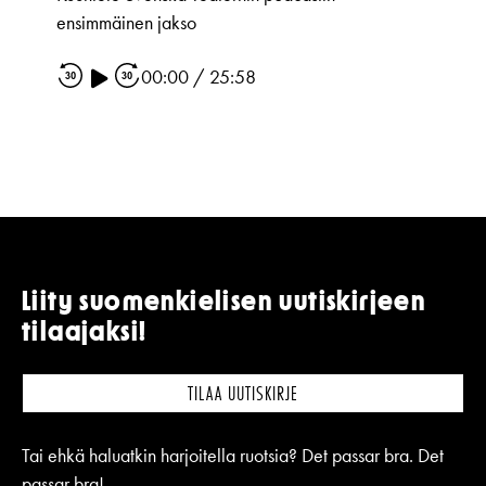
ensimmäinen jakso
00:00
/
25:58
Liity suomenkielisen uutiskirjeen
tilaajaksi!
TILAA UUTISKIRJE
Tai ehkä haluatkin harjoitella ruotsia? Det passar bra. Det
passar bra!