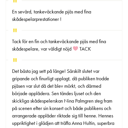
En sevärd, tankeväckande pjäs med fina
skådespelarprestationer !
Tack för en fin och tankeväckande pjäs med fina
skådespelare, var väldigt nöjd
TACK
Det bästa jag sett på länge! Särskilt slutet var
gripande och finurligt upplagt, då publiken trodde
pjäsen var slut då det blev mörkt, och därmed
började applådera. Sen tändes ljuset och den
skickliga skådespelerskan Nina Palmgren steg fram
på scenen efter sin konsert och både publikens och
arrangerade applåder riktade sig till henne. Hennes
uppriktighet i glädjen att träffa Anna Hultin, superbra