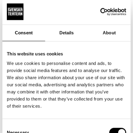
Taiteellinen työryhmä
Consent
Details
About
Milja Sarkola
Erik Salvesen
Teksti ja ohjaus
Lavastus
This website uses cookies
We use cookies to personalise content and ads, to
provide social media features and to analyse our traffic.
Samu-Jussi Koski
Hanna Mikander
We also share information about your use of our site with
Pukusuunnittelu
Äänisuunnittelu ja
our social media, advertising and analytics partners who
musiikki
may combine it with other information that you’ve
provided to them or that they’ve collected from your use
of their services.
Julia Jäntti
Maria Karhu
Valosuunnittelu
Maskeeraussuunnittelu
Consent
Necessary