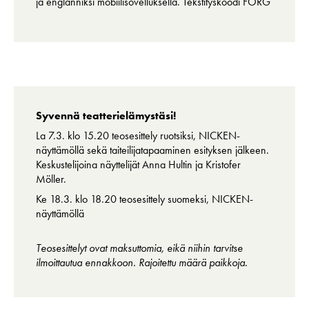
ja englanniksi mobiilisovelluksella. Tekstityskoodi FORG
Syvennä teatterielämystäsi!
La 7.3. klo 15.20 teosesittely ruotsiksi, NICKEN-
näyttämöllä sekä taiteilijatapaaminen esityksen jälkeen.
Keskustelijoina näyttelijät Anna Hultin ja Kristofer
Möller.
Ke 18.3. klo 18.20 teosesittely suomeksi, NICKEN-
näyttämöllä
Teosesittelyt ovat maksuttomia, eikä niihin tarvitse
ilmoittautua ennakkoon. Rajoitettu määrä paikkoja.