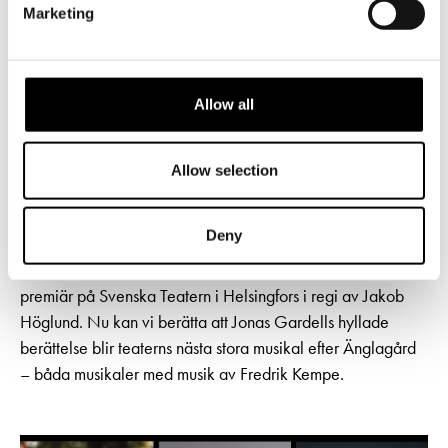
Marketing
Allow all
NYHETER
11.6.2026
Allow selection
Jonas Gardells livsverk ”Torka aldrig
tårar utan handskar” blir nästa stora
musikal på Svenska Teatern
Deny
Hösten 2028 får musikalen Torka aldrig tårar utan handskar
premiär på Svenska Teatern i Helsingfors i regi av Jakob
Höglund. Nu kan vi berätta att Jonas Gardells hyllade
berättelse blir teaterns nästa stora musikal efter Änglagård
– båda musikaler med musik av Fredrik Kempe.