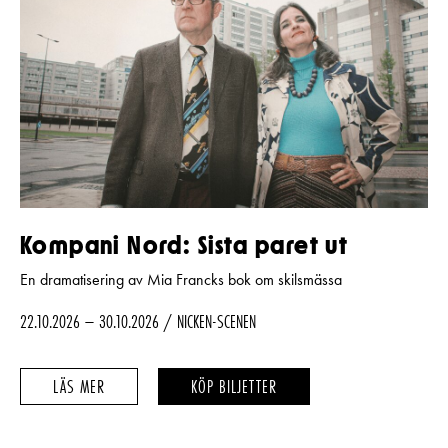
Kompani Nord: Sista paret ut
En dramatisering av Mia Francks bok om skilsmässa
22.10.2026 – 30.10.2026
NICKEN-SCENEN
KOMPANI
KOMPANI
LÄS MER
KÖP BILJETTER
NORD:
NORD:
SISTA
SISTA
PARET
PARET