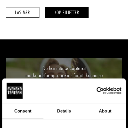
WISHAMALII
WISHAMALII
LÄS MER
KÖP BILJETTER
–
–
Du har inte accepterat
marknadsföringscookies för att kunna se
videon.
ÄNDRA COOKIEINSTÄLLNINGAR
Consent
Details
About