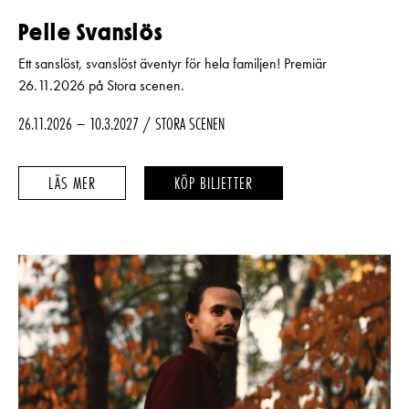
Pelle Svanslös
Ett sanslöst, svanslöst äventyr för hela familjen! Premiär
26.11.2026 på Stora scenen.
26.11.2026 – 10.3.2027
STORA SCENEN
PELLE
PELLE
LÄS MER
KÖP BILJETTER
SVANSLÖS
SVANSLÖS
–
–