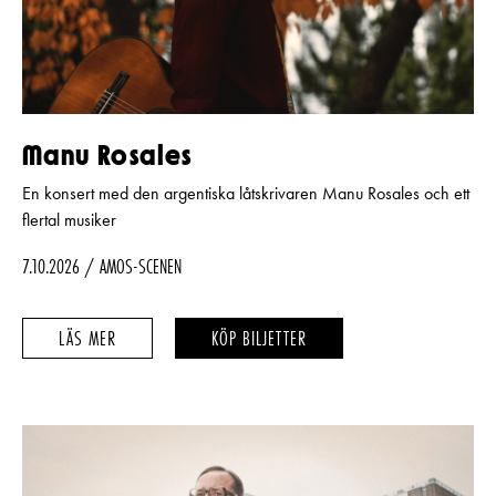
Manu Rosales
En konsert med den argentiska låtskrivaren Manu Rosales och ett
flertal musiker
7.10.2026
AMOS-SCENEN
MANU
MANU
LÄS MER
KÖP BILJETTER
ROSALES
ROSALES
–
–