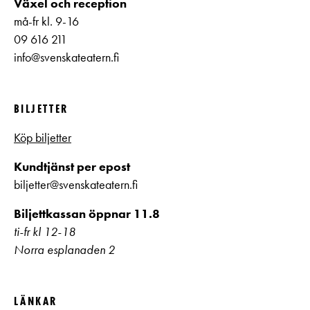
Växel och reception
må-fr kl. 9-16
09 616 211
info@svenskateatern.fi
BILJETTER
Köp biljetter
Kundtjänst per epost
biljetter@svenskateatern.fi
Biljettkassan öppnar 11.8
ti-fr kl 12-18
Norra esplanaden 2
LÄNKAR