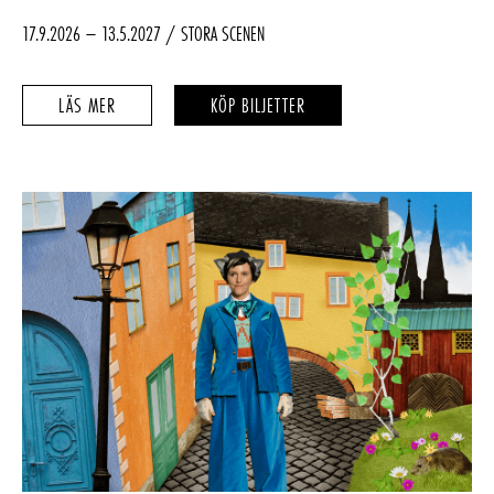
17.9.2026 – 13.5.2027
STORA SCENEN
ÄNGLAGÅRD
ÄNGLAGÅRD
LÄS MER
KÖP BILJETTER
–
–