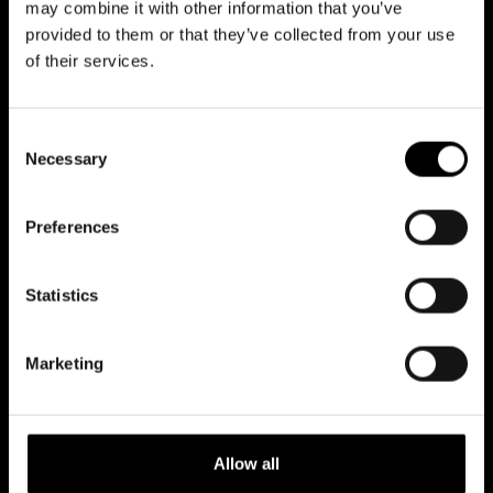
may combine it with other information that you’ve
24
25
26
27
28
29
30
provided to them or that they’ve collected from your use
of their services.
31
Consent
Necessary
Selection
Preferences
TO 20.08.2026
KLO 18:00
Statistics
LIPPUJA SAATAVILLA
Marketing
OSTA LIPPUJA
Allow all
TO 20.08.2026