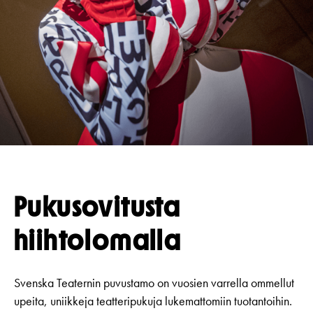
Koulut
Lahjakortti
Teatterin toiminta
Usein kysytyt kysymykset
Yritykset
KIRJAUDU
Nuoret
Näyttelijät
Saavutettavuus
Opastus
Katsomokartta
Historia
Töihin meille
Yhteystiedot
Uutiskirje
Pukusovitusta
Medialle
hiihtolomalla
Svenska Teatern Live
Svenska Teaternin puvustamo on vuosien varrella ommellut
upeita, uniikkeja teatteripukuja lukemattomiin tuotantoihin.