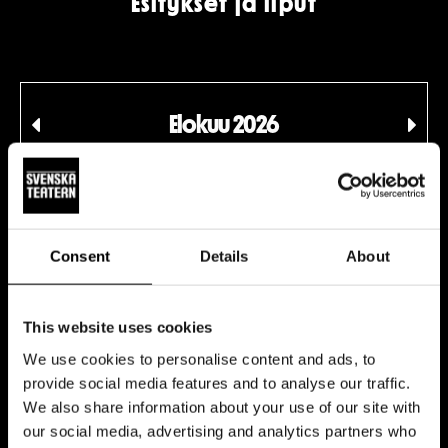
Esitykset ja liput
Elokuu 2026
Edellinen
Seu
kuukausi
kuu
MA
TI
KE
TO
PE
LA
SU
1
2
Consent
Details
About
3
4
5
6
7
8
9
This website uses cookies
10
11
12
13
14
15
16
We use cookies to personalise content and ads, to
provide social media features and to analyse our traffic.
We also share information about your use of our site with
17
18
19
20
21
22
23
our social media, advertising and analytics partners who