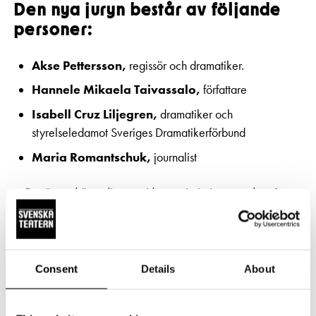
Den nya juryn består av följande
personer:
Akse Pettersson,
regissör och dramatiker.
Hannele Mikaela Taivassalo,
författare
Isabell Cruz Liljegren,
dramatiker och
styrelseledamot Sveriges Dramatikerförbund
Maria Romantschuk,
journalist
– Det är oerhört roligt att vi har en ivrig jury som består av
personer med så olika bakgrund. De representerar väldigt
olika roller inom scenkonsten. Vi hoppas att juryn kommer
att ha stimulerande lässtunder och förstås att de i den
nyskrivna dramatiken på svenska i Finland hittar både
Consent
Details
About
djärva och överraskande röster,
säger Svenska Teaterns
ansvariga dramaturg
Maria Lundström.