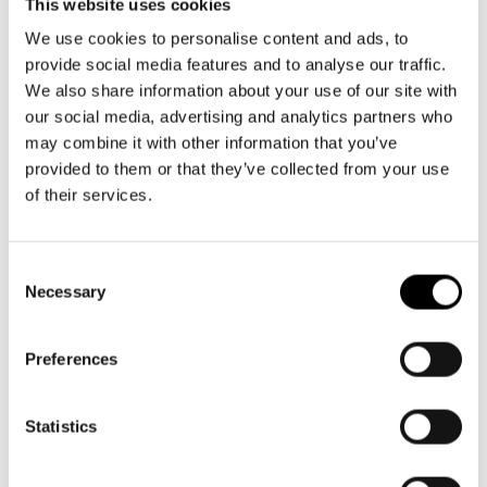
This website uses cookies
We use cookies to personalise content and ads, to
Det första Boismanska pjäspriset
provide social media features and to analyse our traffic.
tilldelades för 106 år sedan
We also share information about your use of our site with
our social media, advertising and analytics partners who
Det första priset gick till författaren Arvid Mörne och hans
may combine it with other information that you’ve
pjäs Fädernearvet. som fick sin urpremiär på Svenska
provided to them or that they’ve collected from your use
inhemska teatern i Åbo under spelåret 1918–1919, och
of their services.
iscensattes samma spelår också på Svenska Teatern.
Consent
Lagmans T.J. Boismans fond
Necessary
Selection
Preferences
Lagman T.J. Boismans fond
grundades år 1917 och har
som syfte att premiera finländska personer som har skrivit ett
svenskspråkigt verk som framgångsrikt har framförts under
Statistics
den gångna säsongen.