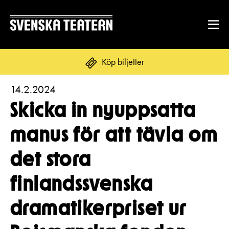
Köp biljetter
14.2.2024
Suomi
Svenska
English
Skicka in nyuppsatta
REPERTOAR & BILJETTER
manus för att tävla om
Repertoar
det stora
DITT BESÖK
Kalender
Mat & dryck
finlandssvenska
Kundtjänst
GRUPPER & FÖRETAG
Publikarbete
dramatikerpriset ur
Grupper & teaterombud
Biljetter
Textning
OM SVENSKA TEATERN