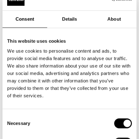
för Åbo Svenska Teater 1984-1987. Han tilldelades 2007
Esbomedaljen.
Consent
Details
About
Dolivo slutade som Svenska Teaterns chef för att under åren
1996–2001 leda stiftelsen Helsingfors Europas
This website uses cookies
kulturhuvudstad 2000. Dolivo var också styrelseordförande
We use cookies to personalise content and ads, to
för Finlands filminstitut 2011–2013 och 2014-2016. Många
provide social media features and to analyse our traffic.
minns även Georg Dolivo som sångare främst genom
We also share information about your use of our site with
kvartetten Kivikasvot.
our social media, advertising and analytics partners who
may combine it with other information that you’ve
Dolivos regier på Svenska Teatern
provided to them or that they’ve collected from your use
of their services.
SF! En revy om oss.
1987
Revyn Sista skriket.
1988
Consent
Necessary
Selection
Sånger om kärlek och död.
1988 (med Henrik
Huldén)