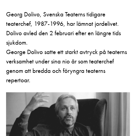
Pedagognätverk & skolgrupper
Unga
Aktuellt
Tillgänglighet
Georg Dolivo, Svenska Teaterns tidigare
Företag
LOGGA IN
Presentkort
Teaterns verksamhet
teaterchef, 1987-1996, har lämnat jordelivet.
Frågor & svar
Guidning
Dolivo avled den 2 februari efter en längre tids
Ensemble
Platskarta
sjukdom.
Historia
George Dolivo satte ett starkt avtryck på teaterns
verksamhet under sina nio år som teaterchef
Kontaktuppgifter
genom att bredda och föryngra teaterns
Press
repertoar.
Jobba hos oss
Nyhetsbrev
Svenska Teatern Live