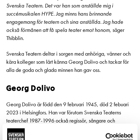
Svenska Teatern. Det var han som anställde mig i
succémusikalen HYPE. Jag minns hans brinnande
engagemang för teatern och sina anställda. Jag hade
också förmånen att få spela teater emot honom,
säger
Thibblin.
Svenska Teatern deltar i sorgen med anhöriga, vänner och
kära kolleger som lärt känna Georg Dolivo och tackar för
alla de goda och glada minnen han gav oss.
Georg Dolivo
Georg Dolivo är född den 9 februari 1945, död 2 febuari
2023 i Helsingfors. Han var förutom Svenska Teaterns
teaterchef 1987-1996 också regissör, sångare och
skådespelare. 2001-2012 var Dolivo kulturdirektör i Esbo
och chef för WeeGee-huset. Dolivo var konstnärlig ledare