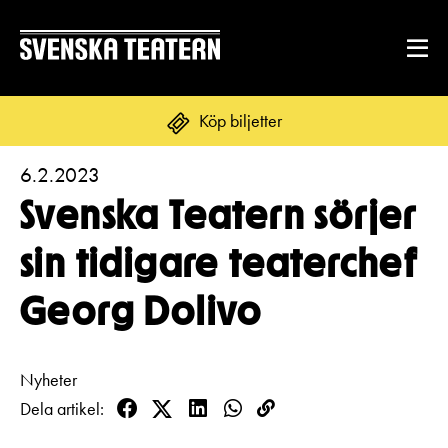
Köp biljetter
6.2.2023
Suomi
Svenska
English
Svenska Teatern sörjer
REPERTOAR & BILJETTER
sin tidigare teaterchef
Repertoar
Georg Dolivo
DITT BESÖK
Kalender
Mat & dryck
Kundtjänst
GRUPPER & FÖRETAG
Nyheter
Publikarbete
Dela artikel
Grupper & teaterombud
Biljetter
Facebook
Twitter
LinkedIn
WhatsApp
Kopioi
Textning
OM SVENSKA TEATERN
linkki