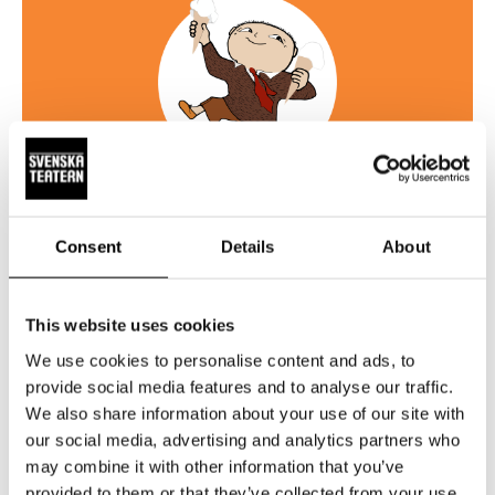
Familjelördag på Svenska Teatern
Consent
Details
About
29.10
This website uses cookies
Mera Alfons Åberg program på Svenska Teaterns
Familjelördag – öppet hus för barn och barnasinnade!
We use cookies to personalise content and ads, to
provide social media features and to analyse our traffic.
We also share information about your use of our site with
LÄS MER OM FAMILJELÖRDAGENS PROGRAM
our social media, advertising and analytics partners who
may combine it with other information that you’ve
AJA, BAJA ALFONS ÅBERG!
provided to them or that they’ve collected from your use