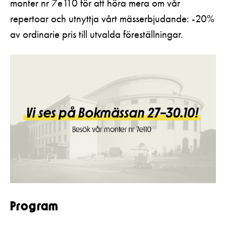
monter nr 7e110 för att höra mera om vår
Pedagognätverk & skolgrupper
Unga
Aktuellt
repertoar och utnyttja vårt mässerbjudande: -20%
Tillgänglighet
Företag
LOGGA IN
Presentkort
av ordinarie pris till utvalda föreställningar.
Teaterns verksamhet
Frågor & svar
Guidning
Ensemble
Platskarta
Historia
Kontaktuppgifter
Press
Jobba hos oss
Nyhetsbrev
Svenska Teatern Live
Program