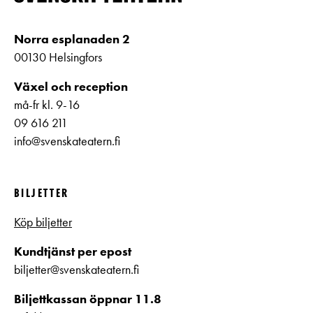
Norra esplanaden 2
00130 Helsingfors
Växel och reception
må-fr kl. 9-16
09 616 211
info@svenskateatern.fi
BILJETTER
Köp biljetter
Kundtjänst per epost
biljetter@svenskateatern.fi
Biljettkassan öppnar 11.8