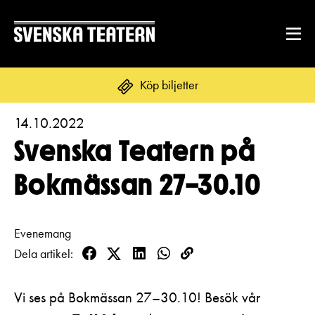
Köp biljetter
14.10.2022
Suomi
Svenska
English
Svenska Teatern på
REPERTOAR & BILJETTER
Bokmässan 27–30.10
Repertoar
DITT BESÖK
Kalender
Evenemang
Mat & dryck
Dela artikel
Facebook
Twitter
LinkedIn
WhatsApp
Kopioi
Kundtjänst
GRUPPER & FÖRETAG
Publikarbete
linkki
Grupper & teaterombud
Biljetter
Vi ses på Bokmässan 27–30.10! Besök vår
Textning
OM SVENSKA TEATERN