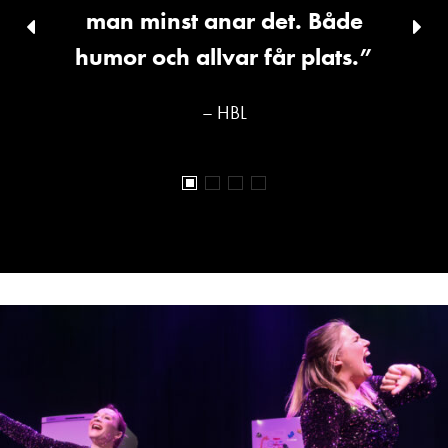
man minst anar det. Både
Föregående
Näs
bild
humor och allvar får plats.”
bild
– HBL