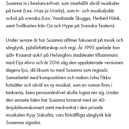
Susanna in i freelancerlivet, som innehållit såväl musikaler
på turné (t.ex. Max ja Moritz), som tv- och musikaljobb
också på svenska (t.ex. Vandrande Skugga, Herbert Hånk,
samt Trollkarlen från Oz och Hype på Svenska Teatern).
Under senare år har Susanna alltmer fokuserat på musik och
sånglyrik, pjäsförfattarskap och regi. År 1995 spelade hon
själv Kraanat auki! på Helsingfors stadsteater tillsammans
med Eija Ahvo och år 2016 såg den uppdaterade versionen
dagens ljus, då liksom nu med Susanna som regissör.
Samarbetet med kompositören och maken Juha Tikka
fortsätter och såväl en ny musikal, som en roman finns i
tankarna, bara pensionärslivet skulle lugna ner sig. Under
den senaste tiden har Susanna turnerat med sin 40-
årsjubileumskonsert samt medverkat i den prisade
musikalen Kysy Siskoilta, vars förträffliga sånglyrik bär
Susannas signatur.