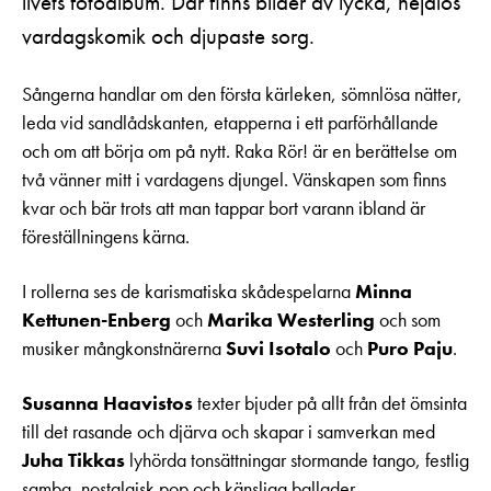
livets fotoalbum. Där finns bilder av lycka, hejdlös
vardagskomik och djupaste sorg.
Sångerna handlar om den första kärleken, sömnlösa nätter,
leda vid sandlådskanten, etapperna i ett parförhållande
och om att börja om på nytt. Raka Rör! är en berättelse om
två vänner mitt i vardagens djungel. Vänskapen som finns
kvar och bär trots att man tappar bort varann ibland är
föreställningens kärna.
I rollerna ses de karismatiska skådespelarna
Minna
Kettunen-Enberg
och
Marika Westerling
och som
musiker mångkonstnärerna
Suvi Isotalo
och
Puro Paju
.
Susanna Haavistos
texter bjuder på allt från det ömsinta
till det rasande och djärva och skapar i samverkan med
Juha Tikkas
lyhörda tonsättningar stormande tango, festlig
samba, nostalgisk pop och känsliga ballader.