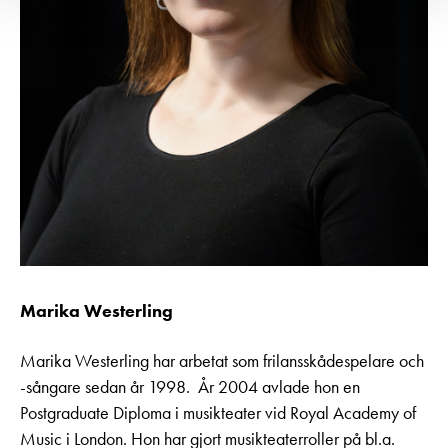
Marika Westerling
Marika Westerling har arbetat som frilansskådespelare och
-sångare sedan år 1998. År 2004 avlade hon en
Postgraduate Diploma i musikteater vid Royal Academy of
Music i London. Hon har gjort musikteaterroller på bl.a.