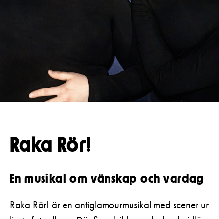
Pedagognätverk & skolgrupper
Unga
Aktuellt
Tillgänglighet
Företag
LOGGA IN
Presentkort
Teaterns verksamhet
Frågor & svar
Guidning
Ensemble
Platskarta
Historia
Kontaktuppgifter
Press
Raka Rör!
Jobba hos oss
Nyhetsbrev
En musikal om vänskap och vardag
Svenska Teatern Live
Raka Rör! är en antiglamourmusikal med scener ur