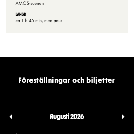
AMOS-scenen
LÄNGD
ca 1 h 45 min, med paus
Föreställningar och biljetter
Augusti 2026
Tidigare
Föl
månad
må