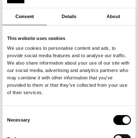
Consent
Details
About
Minna Kettunen-Enberg
This website uses cookies
We use cookies to personalise content and ads, to
Minna Kettunen-Enberg är utbildad till musikalartist på
provide social media features and to analyse our traffic.
IMTE i Åbo och avlade sin magisterexamen på Stockholms
We also share information about your use of our site with
Dramatiska högskola våren 2014. Minna har jobbat i
our social media, advertising and analytics partners who
diverse uppsättningar på bland annat Unga Teatern,
may combine it with other information that you’ve
Svenska Teatern, Åbo Svenska Teater, Helsingfors
provided to them or that they’ve collected from your use
Stadsteater och Alexandersteatern. Föreställningar Minna
of their services.
medverkat i är RENT, Hair, Chess, Mary Poppins, Det
perfekta livet, Pieni merenneito för att nämna några. Hösten
2024 är Minna även aktuell i föreställningen Äiti, vaimo ja
Consent
Necessary
muita mahdottomuuksia som spelas på Alexandersteatern
Selection
och Riihimäen Teatteri. Minna är aktiv inom fria grupper på
det finlandssvenska teaterfältet där hon bland annat