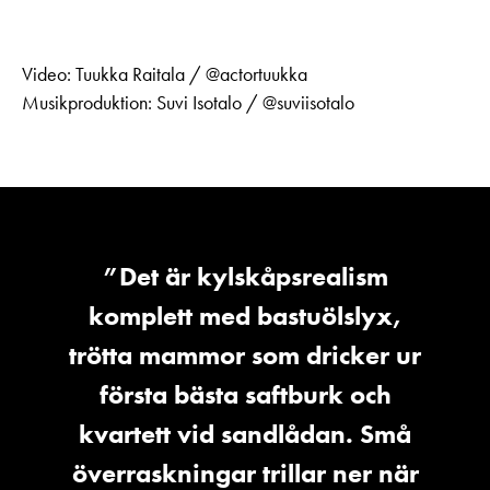
Video: Tuukka Raitala / @actortuukka
Musikproduktion: Suvi Isotalo / @suviisotalo
”Det är kylskåpsrealism
komplett med bastuölslyx,
trötta mammor som dricker ur
första bästa saftburk och
kvartett vid sandlådan. Små
överraskningar trillar ner när