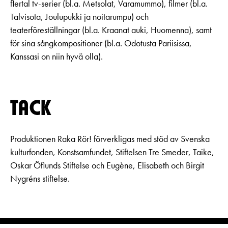
flertal tv-serier (bl.a. Metsolat, Varamummo), filmer (bl.a.
Talvisota, Joulupukki ja noitarumpu) och
teaterföreställningar (bl.a. Kraanat auki, Huomenna), samt
för sina sångkompositioner (bl.a. Odotusta Pariisissa,
Kanssasi on niin hyvä olla).
TACK
Produktionen Raka Rör! förverkligas med stöd av Svenska
kulturfonden, Konstsamfundet, Stiftelsen Tre Smeder, Taike,
Oskar Öflunds Stiftelse och Eugène, Elisabeth och Birgit
Nygréns stiftelse.