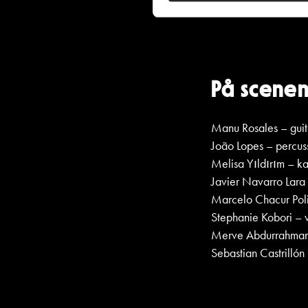
På scene
Manu Rosales – guit
João Lopes – percuss
Melisa Yıldırım – 
Javier Navarro Lara
Marcelo Chacur Poli
Stephanie Kobori – v
Merve Abdurrahmani
Sebastian Castrillón 