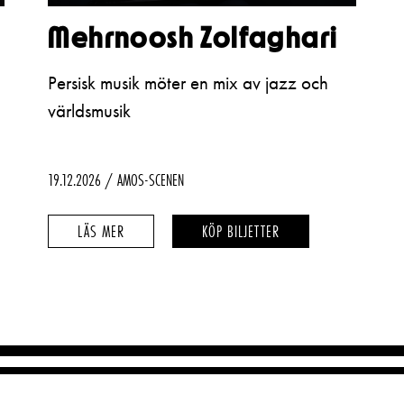
Mehrnoosh Zolfaghari
Persisk musik möter en mix av jazz och
världsmusik
19.12.2026
AMOS-SCENEN
MEHRNOOSH
MEHRNOOSH
LÄS MER
KÖP BILJETTER
ZOLFAGHARI
ZOLFAGHARI
–
–