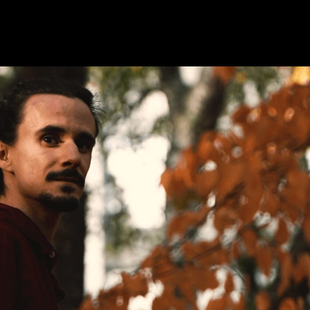
BESÖK
GRUPPER & FÖRETAG
dryck
Grupper & teaterombud
rbete
Pedagognätverk & skolgruppe
g
Företag
glighet
Guidning