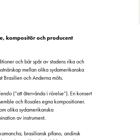
re, kompositör och producent
ditioner och bär spår av stadens rika och
konstnärskap mellan olika sydamerikanska
nat Brasilien och Anderna möts.
uiendo
(“att återvända i rörelse”). En konsert
nsemble och Rosales egna kompositioner.
enom olika sydamerikanska
ination av instrument.
kamancha, brasiliansk pífano, andinsk