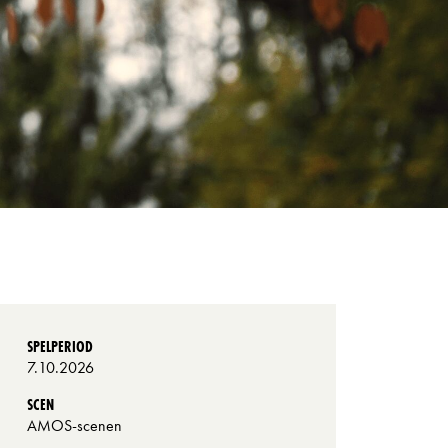
Kontaktuppgifter
Press
Jobba hos oss
Nyhetsbrev
Svenska Teatern Live
SPELPERIOD
7.10.2026
SCEN
AMOS-scenen