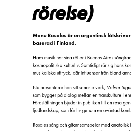
rörelse)
Manu Rosales är en argentinsk låtskriva
baserad i Finland.
Hans musik har sina rötter i Buenos Aires sångtra
kosmopolitiska kulturliv. Samtidigt rör sig hans 
musikaliska uttryck, där influenser från bland an
Nu presenterar han sitt senaste verk,
Volver Sig
som bygger på dialog mellan en transkulturell e
Föreställningen bjuder in publiken till en resa g
ljudlandskap, som får liv genom en oväntad komb
Rosales sång och gitarr samspelar med anatolisk 