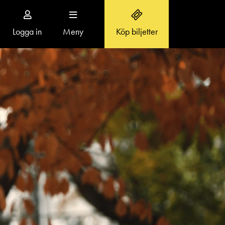
Logga in
Meny
Köp biljetter
Toggle
navigation
OM SVENSKA TEATERN
Aktuellt
r
Teaterns verksamhet
Ensemble
Historia