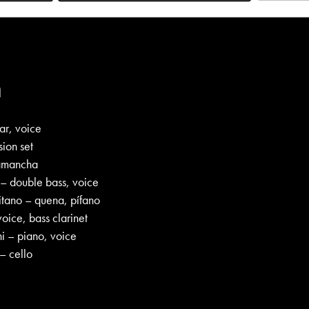
n
ar, voice
ion set
kamancha
 – double bass, voice
tano – quena, pífano
oice, bass clarinet
 – piano, voice
– cello