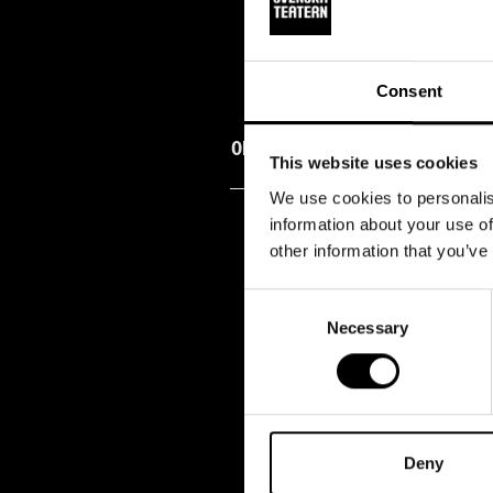
Consent
ON 07.10.2026
KL 19:00
This website uses cookies
We use cookies to personalis
information about your use of
other information that you’ve
Consent
Necessary
Selection
Deny