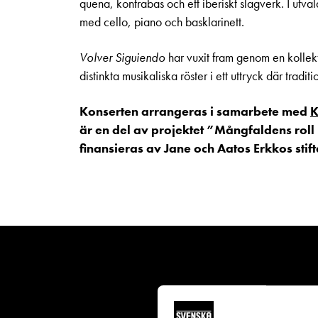
quena, kontrabas och ett iberiskt slagverk. I utva
med cello, piano och basklarinett.
Volver Siguiendo
har vuxit fram genom en kolle
distinkta musikaliska röster i ett uttryck där tradi
Konserten arrangeras i samarbete med
K
är en del av projektet ”Mångfaldens roll 
finansieras av Jane och Aatos Erkkos stift