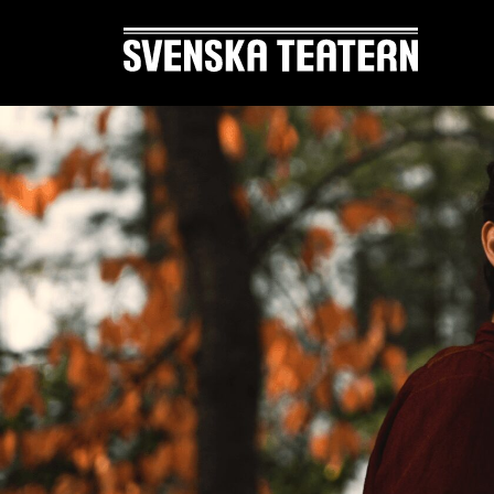
Suomi
Svenska
English
REPERTOAR & BILJETTER
DITT 
Repertoar
Mat & 
Kalender
Publika
Kundtjänst
Textnin
Biljetter
Tillgän