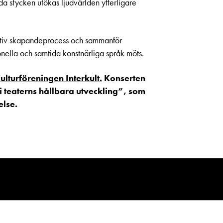
lda stycken utökas ljudvärlden ytterligare
ktiv skapandeprocess och sammanför
tionella och samtida konstnärliga språk möts.
ulturföreningen Interkult.
Konserten
i teaterns hållbara utveckling”, som
else.
Föreställningar och biljetter