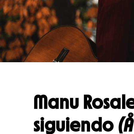
Unga
Frågor 
Presentkort
Platska
Manu Rosale
siguiendo
(Å