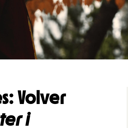
& svar
rta
s: Volver
ter i